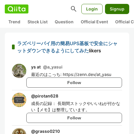
search
Login
Signup
Trend
Stock List
Question
Official Event
Official
ラズベリーパイ用の簡易UPS基板で安全にシャ
ットダウンできるようにしてみた
likers
ys at
@
a_yasui
最近のはこっち: https://zenn.dev/at_yasu
Follow
@
pirotan628
成長の記録： 長期間ストックやいいねが付かな
い【メモ】は整理しています。
Follow
@
grasso0210