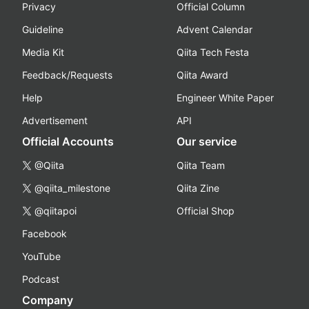
Privacy
Official Column
Guideline
Advent Calendar
Media Kit
Qiita Tech Festa
Feedback/Requests
Qiita Award
Help
Engineer White Paper
Advertisement
API
Official Accounts
Our service
@Qiita
Qiita Team
@qiita_milestone
Qiita Zine
@qiitapoi
Official Shop
Facebook
YouTube
Podcast
Company