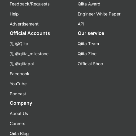
Feedback/Requests
Qiita Award
Help
Engineer White Paper
Advertisement
API
Official Accounts
Our service
@Qiita
Qiita Team
@qiita_milestone
Qiita Zine
@qiitapoi
Official Shop
Facebook
YouTube
Podcast
Company
About Us
Careers
Qiita Blog