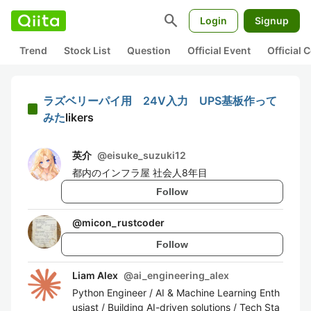
search
Login
Signup
Trend
Stock List
Question
Official Event
Official
ラズベリーパイ用 24V入力 UPS基板作って
みた
likers
英介
@
eisuke_suzuki12
都内のインフラ屋 社会人8年目
Follow
@
micon_rustcoder
Follow
Liam Alex
@
ai_engineering_alex
Python Engineer / AI & Machine Learning Enth
usiast / Building AI-driven solutions / Tech Sta