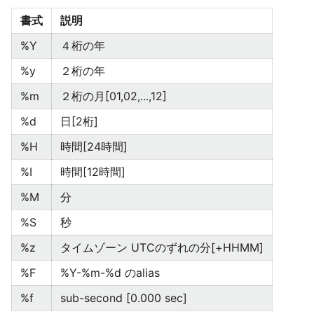
書式
説明
%Y
４桁の年
%y
２桁の年
%m
２桁の月[01,02,...,12]
%d
日[2桁]
%H
時間[24時間]
%I
時間[12時間]
%M
分
%S
秒
%z
タイムゾーン UTCのずれの分[+HHMM]
%F
%Y-%m-%d のalias
%f
sub-second [0.000 sec]