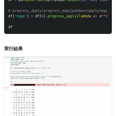
df
[
'
hoge
'
]
=
df
[
0
].
progress_apply
(
lambda
x
:
x
**
2
)
df
実行結果