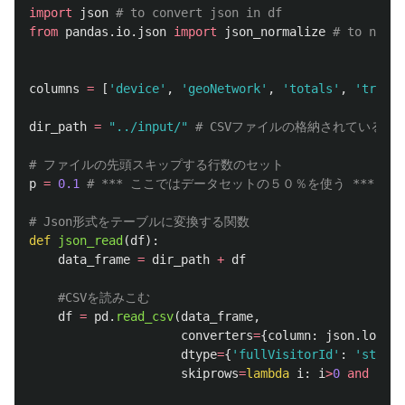
import
json
from
pandas.io.json
import
json_normalize
columns
=
[
'
device
'
,
'
geoNetwork
'
,
'
totals
'
,
'
traffi
dir_path
=
"
../input/
"
p
=
0.1
def
json_read
(
df
):
data_frame
=
dir_path
+
df
df
=
pd
.
read_csv
(
data_frame
,
converters
=
{
column
:
json
.
loads
dtype
=
{
'
fullVisitorId
'
:
'
str
'
},
skiprows
=
lambda
i
:
i
>
0
and
rand