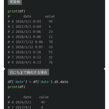
実装例
print
(
df
)
#       date	   value

# 0 2016/5/1 0:03	 45

# 1 2017/9/1 0:04	 4

# 2 2016/3/1 0:06	 23

# 3 2018/4/1 0:06	 12

# 4 2017/7/12 0:06	 78

# 5 2018/1/12 0:07	 33

# 6 2018/2/1 0:10	 55

# 7 2018/3/1 0:12	 32

日にちまで抽出する場合
df
[
'
date
'
]
=
df
[
'
date
'
].
dt
.
date
print
(
df
)
#       date	value

# 0 2016/5/1	 45

# 1 2017/9/1 	 4
