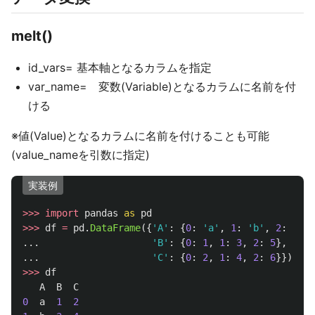
melt()
id_vars= 基本軸となるカラムを指定
var_name= 変数(Variable)となるカラムに名前を付
ける
※値(Value)となるカラムに名前を付けることも可能
(value_nameを引数に指定)
実装例
>>>
import
pandas
as
pd
>>>
df
=
pd
.
DataFrame
({
'
A
'
:
{
0
:
'
a
'
,
1
:
'
b
'
,
2
:
'
c
'
}
...
'
B
'
:
{
0
:
1
,
1
:
3
,
2
:
5
},
...
'
C
'
:
{
0
:
2
,
1
:
4
,
2
:
6
}})
>>>
df
A
B
C
0
a
1
2