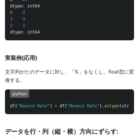
dtype
:
int64
0
3
1
3
2
3
dtype
:
int64
実装例(応用)
文字列がたのデータに対し、「%」をなくし、float型に変
換する。
python
df
[
"
Bounce Rate
"
]
=
df
[
"
Bounce Rate
"
].
astype
(
str
).
ap
データを行・列（縦・横）方向にずらす: