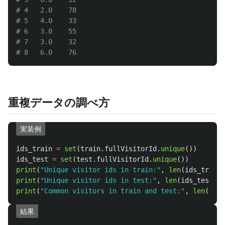
# 4   2.0 	 78

# 5   4.0 	 33

# 6   3.0 	 55

# 7   3.0 	 32

重複データの調べ方
実装例
ids_train
=
set
(
train
.
fullVisitorId
.
unique
())
ids_test
=
set
(
test
.
fullVisitorId
.
unique
())
print
(
"
Unique visitor ids in train:
"
,
len
(
ids_train
)
print
(
"
Unique visitor ids in test:
"
,
len
(
ids_test
))
print
(
"
Common visitors in train and test:
"
,
len
(
ids_
結果