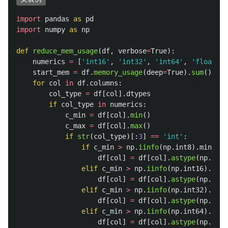
import
pandas
as
pd
import
numpy
as
np
def
reduce_mem_usage
(
df
,
verbose
=
True
):
numerics
=
[
'
int16
'
,
'
int32
'
,
'
int64
'
,
'
float16
'
start_mem
=
df
.
memory_usage
(
deep
=
True
).
sum
()
/
1
for
col
in
df
.
columns
:
col_type
=
df
[
col
].
dtypes
if
col_type
in
numerics
:
c_min
=
df
[
col
].
min
()
c_max
=
df
[
col
].
max
()
if
str
(
col_type
)[:
3
]
==
'
int
'
:
if
c_min
>
np
.
iinfo
(
np
.
int8
).
min
and
df
[
col
]
=
df
[
col
].
astype
(
np
.
int8
elif
c_min
>
np
.
iinfo
(
np
.
int16
).
min
df
[
col
]
=
df
[
col
].
astype
(
np
.
int1
elif
c_min
>
np
.
iinfo
(
np
.
int32
).
min
df
[
col
]
=
df
[
col
].
astype
(
np
.
int3
elif
c_min
>
np
.
iinfo
(
np
.
int64
).
min
df
[
col
]
=
df
[
col
].
astype
(
np
.
int6