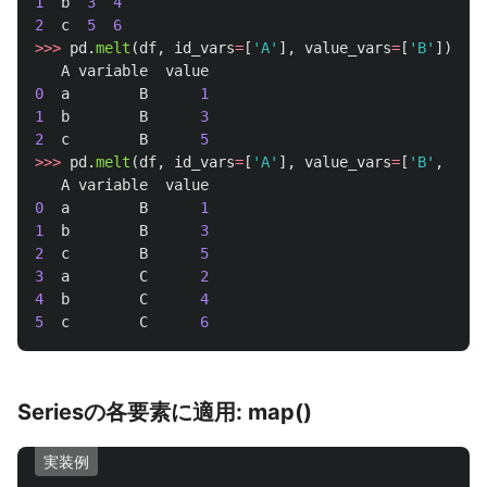
1
b
3
4
2
c
5
6
>>>
pd
.
melt
(
df
,
id_vars
=
[
'
A
'
],
value_vars
=
[
'
B
'
])
A
variable
value
0
a
B
1
1
b
B
3
2
c
B
5
>>>
pd
.
melt
(
df
,
id_vars
=
[
'
A
'
],
value_vars
=
[
'
B
'
,
'
C
'
]
A
variable
value
0
a
B
1
1
b
B
3
2
c
B
5
3
a
C
2
4
b
C
4
5
c
C
6
Seriesの各要素に適用: map()
実装例