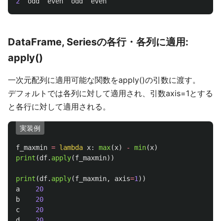
2
odd
even
odd
even
DataFrame, Seriesの各行・各列に適用:
apply()
一次元配列に適用可能な関数をapply()の引数に渡す。
デフォルトでは各列に対して適用され、引数axis=1とする
と各行に対して適用される。
実装例
f_maxmin
=
lambda
x
:
max
(
x
)
-
min
(
x
)
print
(
df
.
apply
(
f_maxmin
))
print
(
df
.
apply
(
f_maxmin
,
axis
=
1
))
a
20
b
20
c
20
d
20