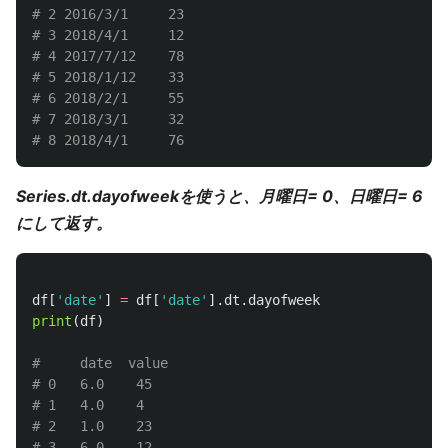
# 2 2016/3/1 	 23

# 3 2018/4/1 	 12

# 4 2017/7/12 	 78

# 5 2018/1/12 	 33

# 6 2018/2/1 	 55

# 7 2018/3/1 	 32

Series.dt.dayofweekを使うと、月曜日= 0、日曜日= 6
にして返す。
df
[
'
date
'
]
=
df
[
'
date
'
].
dt
.
dayofweek
print
(
df
)
#     date	value

# 0   6.0	 45

# 1   4.0 	 4

# 2   1.0	 23

# 3   6.0 	 12
