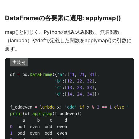
DataFrameの各要素に適用: applymap()
map()と同じく、Pythonの組み込み関数、無名関数
（lambda）やdefで定義した関数をapplymap()の引数に
渡す。
実装例
df
=
pd
.
DataFrame
({
'
a
'
:[
11
,
21
,
31
],
'
b
'
:[
12
,
22
,
32
],
'
c
'
:[
13
,
23
,
33
],
'
d
'
:[
14
,
24
,
34
]})
f_oddeven
=
lambda
x
:
'
odd
'
if
x
%
2
==
1
else
'
even
print
(
df
.
applymap
(
f_oddeven
))
a
b
c
d
0
odd
even
odd
even
1
odd
even
odd
even