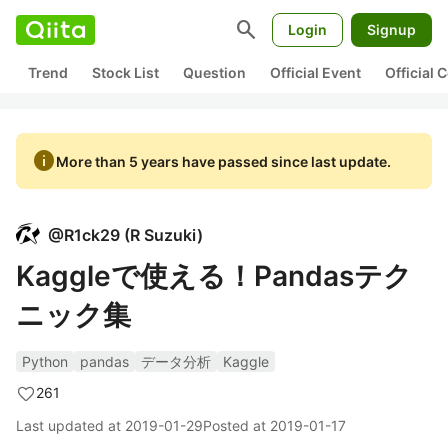
search
Login
Signup
Trend
Stock List
Question
Official Event
Official
info
More than 5 years have passed since last update.
@
R1ck29
(
R Suzuki
)
Kaggleで使える！Pandasテク
ニック集
Python
pandas
データ分析
Kaggle
261
Last updated at
2019-01-29
Posted at
2019-01-17