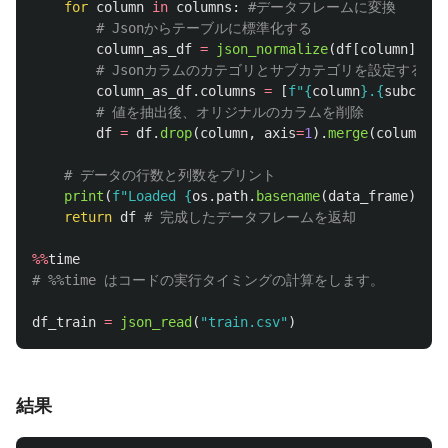
for
column
in
columns
:
column_as_df
=
json_normalize
(
df
[
column
])
column_as_df
.
columns
=
[
f
"
{
column
}
.
{
subcolum
df
=
df
.
drop
(
column
,
axis
=
1
).
merge
(
column_as
print
(
f
"
Loaded 
{
os
.
path
.
basename
(
data_frame
)
}
. S
return
df
%%
time
df_train
=
json_read
(
"
train.csv
"
)
結果