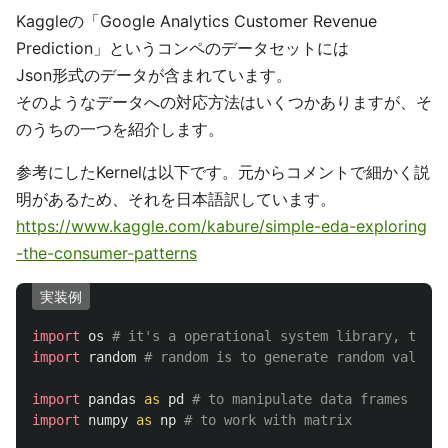
Kaggleの「Google Analytics Customer Revenue
Prediction」というコンペのデータセットには
Json形式のデータが含まれています。
そのようなデータへの対応方法はいくつかありますが、そ
のうちの一つを紹介します。
参考にしたKernelは以下です。元からコメントで細かく説
明があるため、それを日本語訳しています。
https://www.kaggle.com/kabure/simple-eda-exploring
-the-consumer-patterns
実装例
import
os
import
random
import
pandas
as
pd
import
numpy
as
np