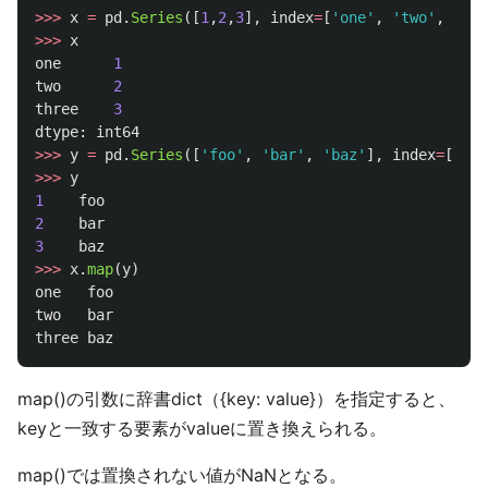
>>>
x
=
pd
.
Series
([
1
,
2
,
3
],
index
=
[
'
one
'
,
'
two
'
,
'
thr
>>>
x
one
1
two
2
three
3
dtype
:
int64
>>>
y
=
pd
.
Series
([
'
foo
'
,
'
bar
'
,
'
baz
'
],
index
=
[
1
,
2
,
>>>
y
1
foo
2
bar
3
baz
>>>
x
.
map
(
y
)
one
foo
two
bar
three
baz
map()の引数に辞書dict（{key: value}）を指定すると、
keyと一致する要素がvalueに置き換えられる。
map()では置換されない値がNaNとなる。