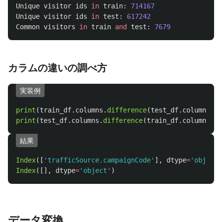
Unique
visitor
ids
in
train
:
714167
Unique
visitor
ids
in
test
:
617242
Common
visitors
in
train
and
test
:
7679
カラムの違いの調べ方
実装例
print
(
train_df
.
columns
.
difference
(
test_df
.
columns
))
print
(
test_df
.
columns
.
difference
(
train_df
.
columns
))
結果
Index
([
'
trafficSource.campaignCode
'
],
dtype
=
'
object
'
Index
([],
dtype
=
'
object
'
)
データ変換