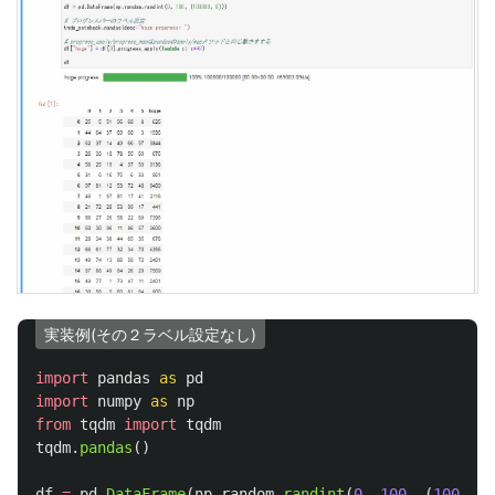
実装例(その２ラベル設定なし)
import
pandas
as
pd
import
numpy
as
np
from
tqdm
import
tqdm
tqdm
.
pandas
()
df
=
pd
.
DataFrame
(
np
.
random
.
randint
(
0
,
100
,
(
100000
,