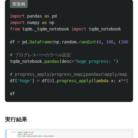
実装例
import
pandas
as
pd
import
numpy
as
np
from
tqdm._tqdm_notebook
import
tqdm_notebook
df
=
pd
.
DataFrame
(
np
.
random
.
randint
(
0
,
100
,
(
100000
,
tqdm_notebook
.
pandas
(
desc
=
"
hoge progress: 
"
)
df
[
'
hoge
'
]
=
df
[
0
].
progress_apply
(
lambda
x
:
x
**
2
)
df
実行結果