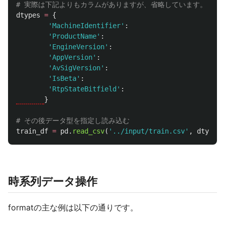
dtypes
=
{
'
MachineIdentifier
'
:
'
ProductName
'
:
'
EngineVersion
'
:
'
AppVersion
'
:
'
AvSigVersion
'
:
'
IsBeta
'
:
'
RtpStateBitfield
'
:
}
train_df
=
pd
.
read_csv
(
'
../input/train.csv
'
,
dtype
=
d
時系列データ操作
formatの主な例は以下の通りです。