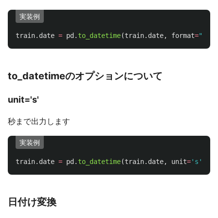
実装例
train
.
date
=
pd
.
to_datetime
(
train
.
date
,
format
=
"
%Y%m
to_datetimeのオプションについて
unit='s'
秒まで出力します
実装例
train
.
date
=
pd
.
to_datetime
(
train
.
date
,
unit
=
'
s
'
)
日付け変換