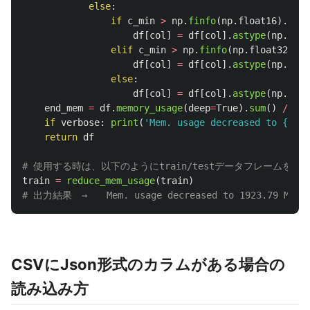
else
:
if
c_min
>
np
.
finfo
(
np
.
float16
).
min
df
[
col
]
=
df
[
col
].
astype
(
np
.
floa
elif
c_min
>
np
.
finfo
(
np
.
float32
).
mi
df
[
col
]
=
df
[
col
].
astype
(
np
.
floa
else
:
df
[
col
]
=
df
[
col
].
astype
(
np
.
floa
end_mem
=
df
.
memory_usage
(
deep
=
True
).
sum
()
/
102
if
verbose
:
print
(
'
Mem. usage decreased to {:5.2
return
df
train
=
reduce_mem_usage
(
train
)
CSVにJson形式のカラムがある場合の
読み込み方