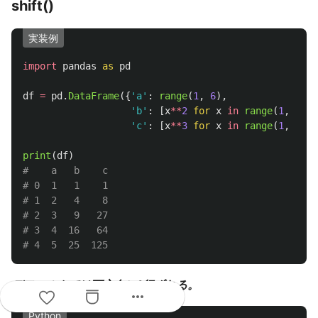
shift()
実装例
import
pandas
as
pd
df
=
pd
.
DataFrame
({
'
a
'
:
range
(
1
,
6
),
'
b
'
:
[
x
**
2
for
x
in
range
(
1
,
6
)],
'
c
'
:
[
x
**
3
for
x
in
range
(
1
,
6
)]}
print
(
df
)
#    a   b    c

# 0  1   1    1

# 1  2   4    8

# 2  3   9   27

# 3  4  16   64

デフォルトでは下方向に1行ずれる。
more_horiz
Python