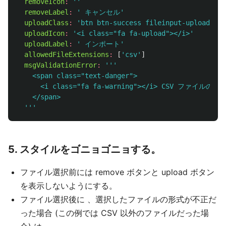
removeIcon
:
''
removeLabel
:
' キャンセル'
uploadClass
:
'btn btn-success fileinput-upload-but
uploadIcon
:
'<i class="fa fa-upload"></i>'
uploadLabel
:
' インポート'
allowedFileExtensions
:
[
'csv'
]
msgValidationError
:
'''

    <span class="text-danger">

      <i class="fa fa-warning"></i> CSV ファイルの
    </span>

  '''
5. スタイルをゴニョゴニョする。
ファイル選択前には remove ボタンと upload ボタン
を表示しないようにする。
ファイル選択後に 、選択したファイルの形式が不正だ
った場合 (この例では CSV 以外のファイルだった場