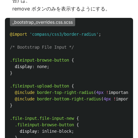
合) は、
remove ボタンのみを表示するようにする。
_bootstrap_overrides.css.scss
@import
'compass/css3/border-radius'
;
/* Bootstrap File Input */
.fileinput-browse-button
{
display
:
none
;
}
.fileinput-upload-button
{
@include
border-top-right-radius
(
4px
!
important
);
@include
border-bottom-right-radius
(
4px
!
important
}
.file-input.file-input-new
{
.fileinput-browse-button
{
display
:
inline-block
;
}