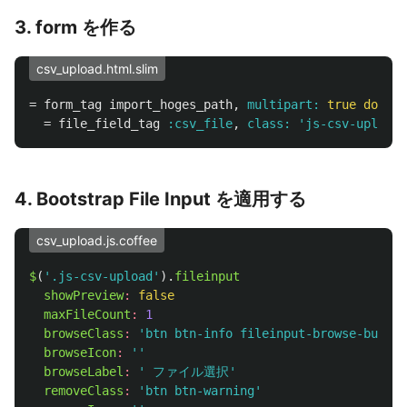
3. form を作る
csv_upload.html.slim
=
form_tag
import_hoges_path
,
multipart: 
true
do
=
file_field_tag
:csv_file
,
class: 
'js-csv-upload'
4. Bootstrap File Input を適用する
csv_upload.js.coffee
$
(
'.js-csv-upload'
).
fileinput
showPreview
:
false
maxFileCount
:
1
browseClass
:
'btn btn-info fileinput-browse-button
browseIcon
:
''
browseLabel
:
' ファイル選択'
removeClass
:
'btn btn-warning'