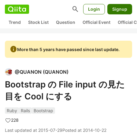
search
Login
Signup
Trend
Stock List
Question
Official Event
Official
info
More than 5 years have passed since last update.
@
QUANON
(
QUANON
)
Bootstrap の File input の見た
目を Cool にする
Ruby
Rails
Bootstrap
228
Last updated at
2015-07-29
Posted at
2014-10-22