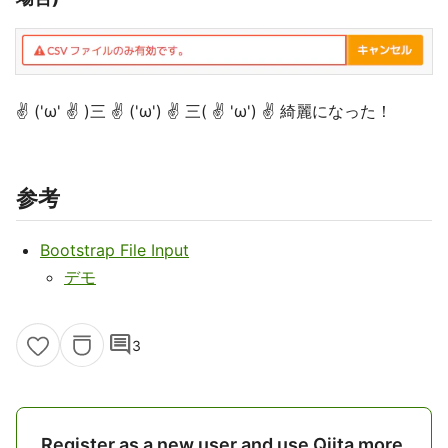
✌ ('ω' ✌ )三 ✌ ('ω') ✌ 三( ✌ 'ω') ✌ 綺麗になった！
参考
Bootstrap File Input
デモ
comment
3
Register as a new user and use Qiita more