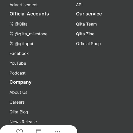
Advertisement
API
Official Accounts
Our service
@Qiita
Qiita Team
@qiita_milestone
Qiita Zine
@qiitapoi
Official Shop
Facebook
YouTube
Podcast
Company
About Us
Careers
Qiita Blog
News Release
more_horiz