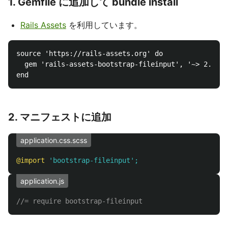
1. Gemfile に追加して bundle install
Rails Assets
を利用しています。
source 'https://rails-assets.org' do

  gem 'rails-assets-bootstrap-fileinput', '~> 2.5.0'

2. マニフェストに追加
application.css.scss
@import
'bootstrap-fileinput';
application.js
//= require bootstrap-fileinput