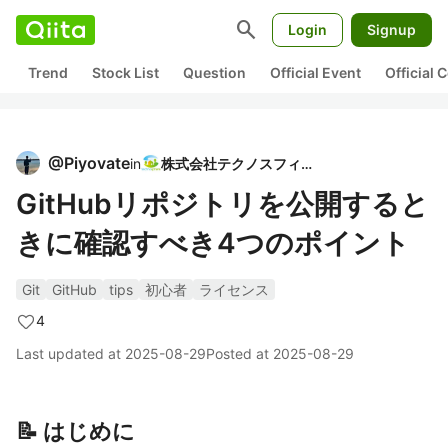
search
Login
Signup
Trend
Stock List
Question
Official Event
Official
@
Piyovate
in
株式会社テクノスフィア
GitHubリポジトリを公開すると
きに確認すべき4つのポイント
Git
GitHub
tips
初心者
ライセンス
4
Last updated at
2025-08-29
Posted at
2025-08-29
📝 はじめに