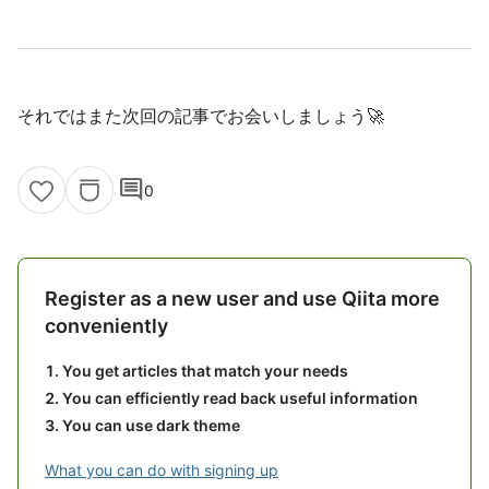
それではまた次回の記事でお会いしましょう🚀
comment
0
Register as a new user and use Qiita more
conveniently
You get articles that match your needs
You can efficiently read back useful information
You can use dark theme
What you can do with signing up