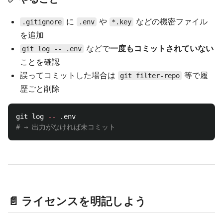
に
や
などの機密ファイル
.gitignore
.env
*.key
を追加
などで
一度もコミットされていない
git log -- .env
ことを確認
誤ってコミットした場合は
等で履
git filter-repo
歴ごと削除
git log 
--
# → 出力がなければ未コミット
📄 ライセンスを明記しよう