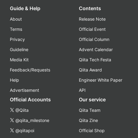
Guide & Help
Contents
About
Release Note
Terms
Official Event
Privacy
Official Column
Guideline
Advent Calendar
Media Kit
Qiita Tech Festa
Feedback/Requests
Qiita Award
Help
Engineer White Paper
Advertisement
API
Official Accounts
Our service
@Qiita
Qiita Team
@qiita_milestone
Qiita Zine
@qiitapoi
Official Shop