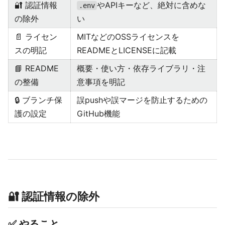
🔐 認証情報
やAPIキーなど、絶対に含めな
.env
の除外
い
📄 ライセン
MITなどのOSSライセンスを
スの明記
READMEとLICENSEに記載
📘 README
概要・使い方・依存ライブラリ・注
の整備
意事項を明記
🔒 ブランチ保
誤pushや誤マージを防止するための
護の設定
GitHub機能
🔐 認証情報の除外
✅ やること