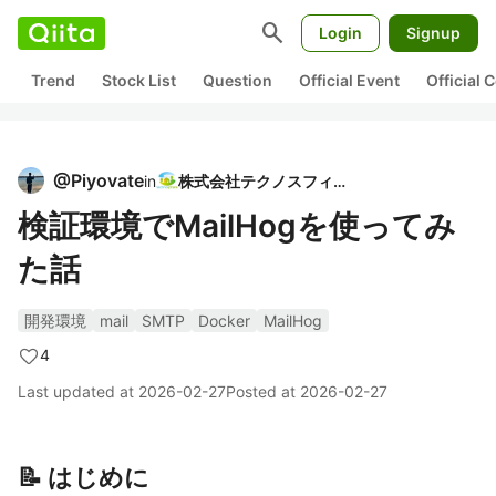
search
Login
Signup
Trend
Stock List
Question
Official Event
Official
@
Piyovate
in
株式会社テクノスフィア
検証環境でMailHogを使ってみ
た話
開発環境
mail
SMTP
Docker
MailHog
4
Last updated at
2026-02-27
Posted at
2026-02-27
📝 はじめに