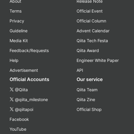
About
Release Note
Terms
Official Event
Privacy
Official Column
Guideline
Advent Calendar
Media Kit
Qiita Tech Festa
Feedback/Requests
Qiita Award
Help
Engineer White Paper
Advertisement
API
Official Accounts
Our service
@Qiita
Qiita Team
@qiita_milestone
Qiita Zine
@qiitapoi
Official Shop
Facebook
YouTube