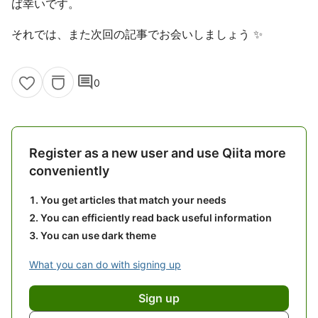
ば幸いです。
それでは、また次回の記事でお会いしましょう ✨
comment
0
Register as a new user and use Qiita more
conveniently
You get articles that match your needs
You can efficiently read back useful information
You can use dark theme
What you can do with signing up
Sign up