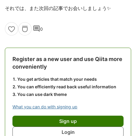
それでは、また次回の記事でお会いしましょう✨
comment
0
Register as a new user and use Qiita more
conveniently
You get articles that match your needs
You can efficiently read back useful information
You can use dark theme
What you can do with signing up
Sign up
Login