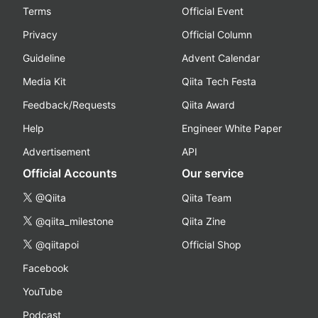
Terms
Official Event
Privacy
Official Column
Guideline
Advent Calendar
Media Kit
Qiita Tech Festa
Feedback/Requests
Qiita Award
Help
Engineer White Paper
Advertisement
API
Official Accounts
Our service
@Qiita
Qiita Team
@qiita_milestone
Qiita Zine
@qiitapoi
Official Shop
Facebook
YouTube
Podcast