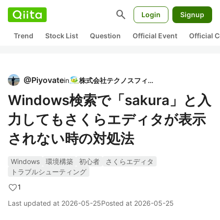
search
Login
Signup
Trend
Stock List
Question
Official Event
Official
@
Piyovate
in
株式会社テクノスフィア
Windows検索で「sakura」と入
力してもさくらエディタが表示
されない時の対処法
Windows
環境構築
初心者
さくらエディタ
トラブルシューティング
1
Last updated at
2026-05-25
Posted at
2026-05-25