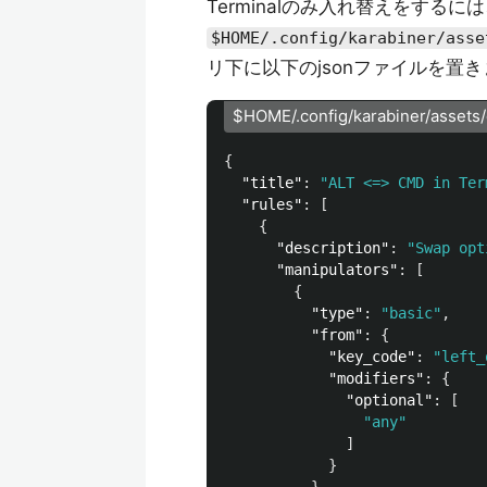
Terminalのみ入れ替えをするに
$HOME/.config/karabiner/asse
リ下に以下のjsonファイルを置
$HOME/.config/karabiner/assets/
{
"title"
:
"ALT <=> CMD in Ter
"rules"
:
[
{
"description"
:
"Swap opt
"manipulators"
:
[
{
"type"
:
"basic"
,
"from"
:
{
"key_code"
:
"left_
"modifiers"
:
{
"optional"
:
[
"any"
]
}