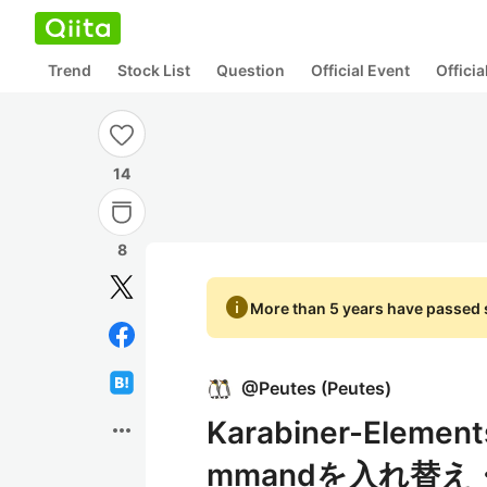
Trend
Stock List
Question
Official Event
Offici
14
8
info
More than 5 years have passed s
@
Peutes
(
Peutes
)
Karabiner-Eleme
more_horiz
mmandを入れ替