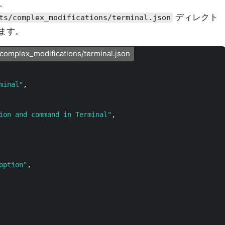
は、
ディレクト
ts/complex_modifications/terminal.json
きます。
complex_modifications/terminal.json
minal"
,
ion and command in Terminal"
,
option"
,