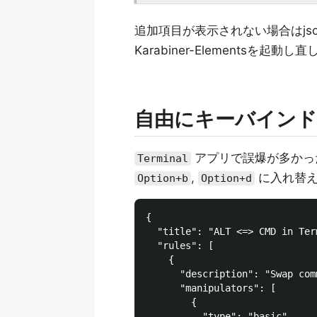
追加項目が表示されない場合はjs
Karabiner-Elementsを起動
自由にキーバインド
アプリで誤爆が多かっ
Terminal
,
に入れ替え
Option+b
Option+d
{

  "title": "ALT <=> CMD in Term
  "rules": [

    {

      "description": "Swap com
      "manipulators": [

        {

          "type": "basic",
