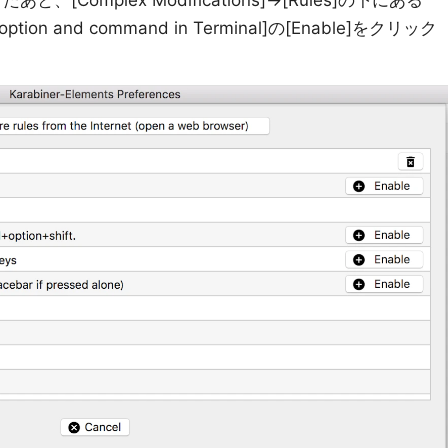
たあと、[Complex Modifications]->[Rules]の下にある
tion and command in Terminal]の[Enable]をクリック