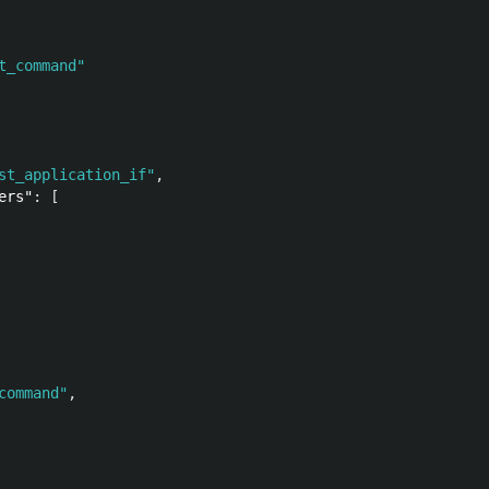
t_command"
st_application_if"
,
ers"
:
[
command"
,