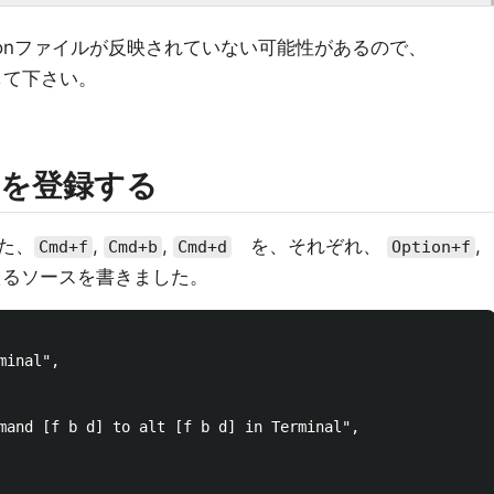
onファイルが反映されていない可能性があるので、
し直して下さい。
を登録する
た、
,
,
を、それぞれ、
,
Cmd+f
Cmd+b
Cmd+d
Option+f
るソースを書きました。
inal",

mand [f b d] to alt [f b d] in Terminal",
