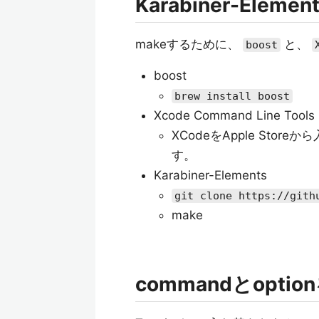
Karabiner-Ele
makeするために、
と、
boost
boost
brew install boost
Xcode Command Line Tools
XCodeをApple Sto
す。
Karabiner-Elements
git clone https://gith
make
commandとopti