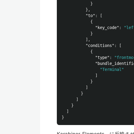
}
},
"to"
:
[
{
"key_code"
:
"lef
}
],
"conditions"
:
[
{
"type"
:
"frontmo
"bundle_identifi
"Terminal"
]
}
]
}
]
}
]
}