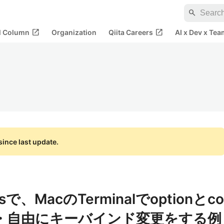
search
open_in_new
open_in_new
al Column
Organization
Qiita Careers
AI x Dev x Tea
ince last update.
ntsで、MacのTerminalでoptionとco
え・自由にキーバインド変更をする例