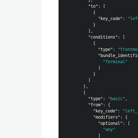
},
"to"
:
[
{
"key_code"
:
"lef
}
],
"conditions"
:
[
{
"type"
:
"frontmo
"bundle_identifi
"Terminal"
]
}
]
},
{
"type"
:
"basic"
,
"from"
:
{
"key_code"
:
"left_
"modifiers"
:
{
"optional"
:
[
"any"
]