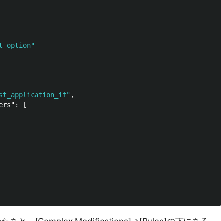
t_option"
st_application_if"
,
ers"
:
[