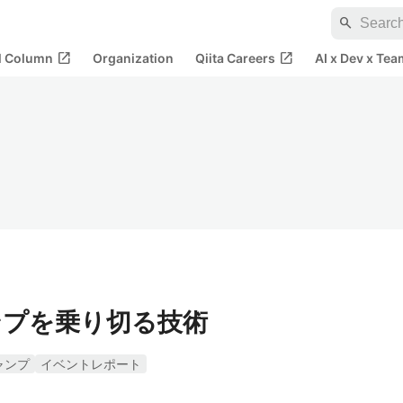
search
open_in_new
open_in_new
al Column
Organization
Qiita Careers
AI x Dev x Tea
ンプを乗り切る技術
ャンプ
イベントレポート