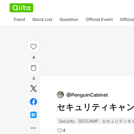
Trend
Stock List
Question
Official Event
Offici
4
3
@
PenguinCabinet
セキュリティキャ
Security
SECCAMP
セキュリティキ
more_horiz
4