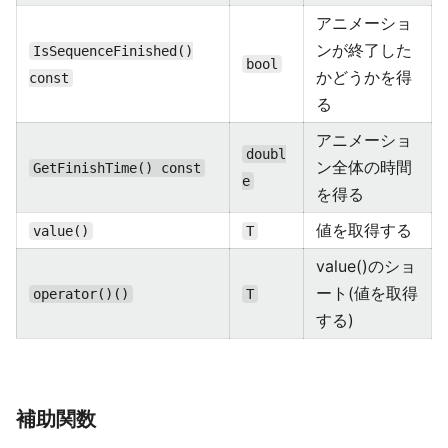
アニメーショ
ンが終了した
IsSequenceFinished()
bool
かどうかを得
const
る
アニメーショ
doubl
ン全体の時間
GetFinishTime() const
e
を得る
値を取得する
value()
T
value()のショ
ート(値を取得
operator()()
T
する)
補助関数