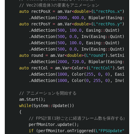
// Vec2(構造体)の要素をアニメーション
auto
rectPosX
=
am
.
Var
<
double
>
(
L"rectPos.x"
).
Set
.
AddSection
(
2000
,
400.0
,
Bipolar
(
Easing
::
Qua
auto
rectPosY
=
am
.
Var
<
double
>
(
L"rectPos.y"
).
Set
.
AddSection
(
500
,
100.0
,
Easing
::
Quint
)
.
AddSection
(
500
,
0.0
,
Inv
(
Easing
::
Quint
))
.
AddSection
(
500
,
100.0
,
Easing
::
Quint
)
.
AddSection
(
500
,
0.0
,
Inv
(
Easing
::
Quint
));
auto
round
=
am
.
Var
<
double
>
(
L"round"
).
SetInit
(
0.
.
AddSection
(
2000
,
720.0
,
Bipolar
(
Easing
::
Qua
auto
rectCol
=
am
.
Var
<
Color
>
(
L"rectCol"
).
SetInit
.
AddSection
(
1000
,
Color
(
255
,
0
,
0
),
Easing
::
.
AddSection
(
1000
,
Color
(
0
,
255
,
0
),
Inv
(
Easi
// アニメーションを開始する
am
.
Start
();
while
(
System
::
Update
())
{
// FPS計算(1秒ごとに経過フレーム数を保存するだけ)
perfMonitor
.
update
();
if
(
perfMonitor
.
onTriggered
(
L"FPSUpdate"
))