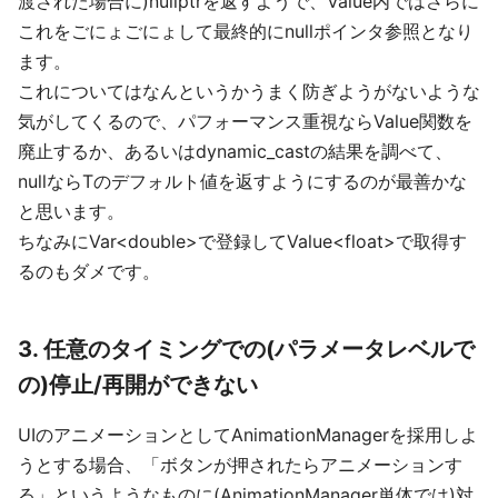
渡された場合に)nullptrを返すようで、Value内ではさらに
これをごにょごにょして最終的にnullポインタ参照となり
ます。
これについてはなんというかうまく防ぎようがないような
気がしてくるので、パフォーマンス重視ならValue関数を
廃止するか、あるいはdynamic_castの結果を調べて、
nullならTのデフォルト値を返すようにするのが最善かな
と思います。
ちなみにVar<double>で登録してValue<float>で取得す
るのもダメです。
3. 任意のタイミングでの(パラメータレベルで
の)停止/再開ができない
UIのアニメーションとしてAnimationManagerを採用しよ
うとする場合、「ボタンが押されたらアニメーションす
る」というようなものに(AnimationManager単体では)対