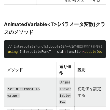
初からスタートする
AnimatedVariable<T>(パラメータ変数)クラ
スのメソッド
// InterpolateFuncTはdouble(0から1の相対時間)を受け取
using
InterpolateFuncT
=
std
::
function
<
double
(
double
返り値
メソッド
説明
型
Anima
初期値を設定
SetInit(const T&
tedVar
する
value)
iable<
T>&