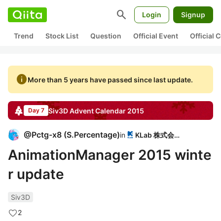
search
Login
Signup
Trend
Stock List
Question
Official Event
Official
info
More than 5 years have passed since last update.
Siv3D
Advent Calendar
2015
Day 7
@
Pctg-x8
(
S.Percentage
)
in
KLab 株式会社
AnimationManager 2015 winte
r update
Siv3D
2