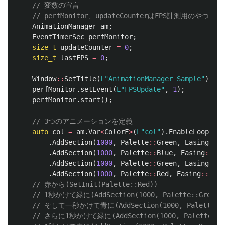
// 変数の宣言
// perfMonitor、updateCounterはFPS計測用のやつ
AnimationManager
am
;
EventTimerSec
perfMonitor
;
size_t
updateCounter
=
0
;
size_t
lastFPS
=
0
;
Window
::
SetTitle
(
L"AnimationManager Sample"
);
perfMonitor
.
setEvent
(
L"FPSUpdate"
,
1
);
perfMonitor
.
start
();
// 3つのアニメーションを定義
auto
col
=
am
.
Var
<
ColorF
>
(
L"col"
).
EnableLoop
().
S
.
AddSection
(
1000
,
Palette
::
Green
,
Easing
::
Li
.
AddSection
(
1000
,
Palette
::
Blue
,
Easing
::
Lin
.
AddSection
(
1000
,
Palette
::
Green
,
Easing
::
Li
.
AddSection
(
1000
,
Palette
::
Red
,
Easing
::
Line
// 赤から(SetInit(Palette::Red))
// 1秒かけて緑に(AddSection(1000, Palette::Green, 
// そして一秒かけて青に(AddSection(1000, Palette::Bl
// さらに1秒かけて緑に(AddSection(1000, Palette::G