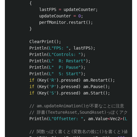
{
lastFPS
=
updateCounter
;
updateCounter
=
0
;
perfMonitor
.
restart
();
}
ClearPrint
();
Println
(
L"FPS: "
,
lastFPS
);
Println
(
L"Controls: "
);
Println
(
L"  R: Restart"
);
Println
(
L"  P: Pause"
);
Println
(
L"  S: Start"
);
if
(
Key
(
'R'
).
pressed
)
am
.
Restart
();
if
(
Key
(
'P'
).
pressed
)
am
.
Pause
();
if
(
Key
(
'S'
).
pressed
)
am
.
Start
();
// am.updateAnimation()が不要なことに注意
// 辞書(TextureAsset,SoundAsset)っぽくアク
Println
(
L"Offsetter: "
,
am
.
Value
<
Vec2
>
(
L"off
// 関数っぽく書くと(変数名の後に()を書くと)値が