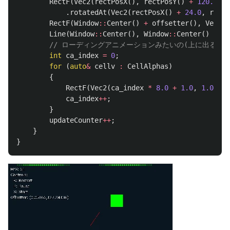
RectF
(
Vec2
(
rectPosX
(),
rectPosY
()
+
120.0
),
.
rotatedAt
(
Vec2
(
rectPosX
()
+
24.0
,
rectP
RectF
(
Window
::
Center
()
+
offsetter
(),
Vec2
(
4
Line
(
Window
::
Center
(),
Window
::
Center
()
+
(
V
// ローディングアニメーションみたいの(上に出る)
int
ca_index
=
0
;
for
(
auto
&
cellv
:
CellAlphas
)
{
RectF
(
Vec2
(
ca_index
*
8.0
+
1.0
,
1.0
),
V
ca_index
++
;
}
updateCounter
++
;
}
}