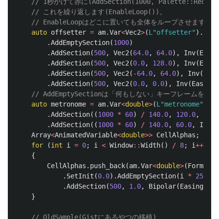
// 1秒かけて赤に(AddSection(1000, Palette::Red, 
// これを繰り返します(EnableLoop())。
// EnableLoopはどこに置いても全体をループさせます。
auto
offsetter
=
am
.
Var
<
Vec2
>
(
L"offsetter"
).
Enab
.
AddEmptySection
(
1000
)
.
AddSection
(
500
,
Vec2
(
64.0
,
64.0
),
Inv
(
Easin
.
AddSection
(
500
,
Vec2
(
0.0
,
128.0
),
Inv
(
Easin
.
AddSection
(
500
,
Vec2
(
-
64.0
,
64.0
),
Inv
(
Easi
.
AddSection
(
500
,
Vec2
(
0.0
,
0.0
),
Inv
(
Easing
:
// AddEmptySectionは「何もしない」キーフレームを
auto
metronome
=
am
.
Var
<
double
>
(
L"metronome"
).
En
.
AddSection
((
1000
*
60
)
/
140.0
,
120.0
,
Inv
(
.
AddSection
((
1000
*
60
)
/
140.0
,
60.0
,
Inv
(
E
Array
<
AnimatedVariable
<
double
>>
CellAlphas
;
for
(
int
i
=
0
;
i
<
Window
::
Width
()
/
8
;
i
++
)
{
CellAlphas
.
push_back
(
am
.
Var
<
double
>
(
Format
(
L
.
SetInit
(
0.0
).
AddEmptySection
(
i
*
25
)
.
AddSection
(
500
,
1.0
,
Bipolar
(
Easing
::
Si
}
// OldSample(Gistにあるやつの移植)