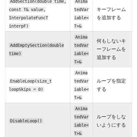
AddSection(double time,
Anima
キーフレーム
const T& value,
tedVar
を追加する
InterpolateFuncT
iable<
interpF)
T>&
Anima
何もしないキ
AddEmptySection(double
tedVar
ーフレームを
time)
iable<
追加する
T>&
Anima
ループを指定
EnableLoop(size_t
tedVar
する
loopSkips = 0)
iable<
T>&
Anima
ループをしな
tedVar
DisableLoop()
いようにする
iable<
T>&