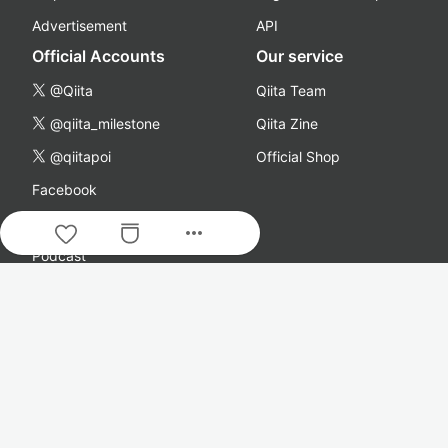
Advertisement
API
Official Accounts
Our service
@Qiita
Qiita Team
@qiita_milestone
Qiita Zine
@qiitapoi
Official Shop
Facebook
YouTube
more_horiz
Podcast
Company
About Us
Careers
Qiita Blog
News Release