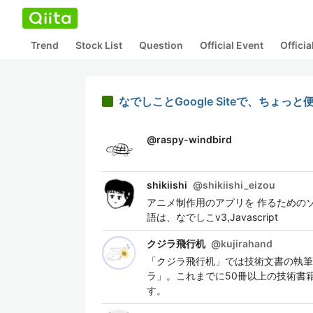
Trend
Stock List
Question
Official Event
Offici
なでしことGoogle Siteで、ちょ
@
raspy-windbird
shikiishi
@
shikiishi_eizou
アニメ制作用のアプリを 作るための
語は、なでしこv3,Javascript
クジラ飛行机
@
kujirahand
「クジラ飛行机」では技術文書の執筆
ラ」。これまでに50冊以上の技術書
す。