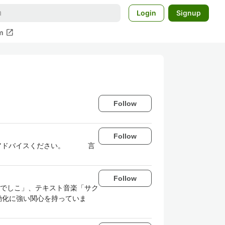
Login
Signup
open_in_new
m
Follow
Follow
。 アドバイスください。 言
Follow
でしこ」、テキスト音楽「サク
動化に強い関心を持っていま