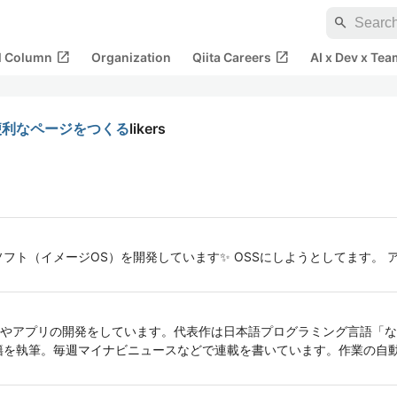
search
open_in_new
open_in_new
al Column
Organization
Qiita Careers
AI x Dev x Tea
っと便利なページをつくる
likers
ソフト（イメージOS）を開発しています✨ OSSにしようとしてます
やアプリの開発をしています。代表作は日本語プログラミング言語「な
籍を執筆。毎週マイナビニュースなどで連載を書いています。作業の自