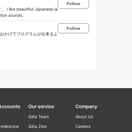
Follow
utiful Japanese la
tion sounds.
Follow
おかげでプログラムが出来るよ
 Accounts
Our service
Company
Qiita Team
About Us
_milestone
Qiita Zine
Careers