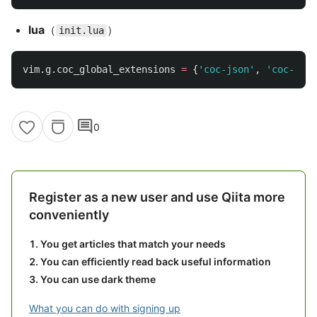
lua
（
）
init.lua
vim
.
g
.
coc_global_extensions
=
{
'coc-json'
,
'coc-git'
comment
0
Register as a new user and use Qiita more
conveniently
You get articles that match your needs
You can efficiently read back useful information
You can use dark theme
What you can do with signing up