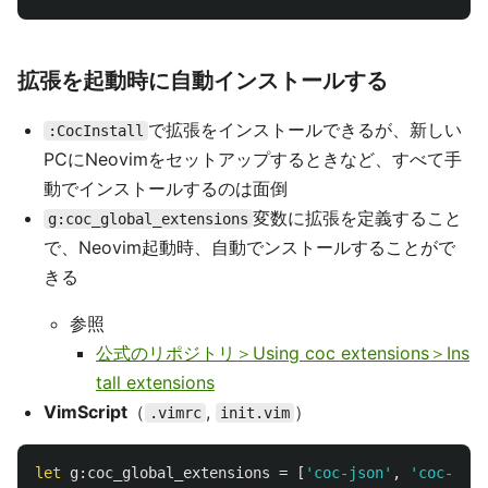
拡張を起動時に自動インストールする
で拡張をインストールできるが、新しい
:CocInstall
PCにNeovimをセットアップするときなど、すべて手
動でインストールするのは面倒
変数に拡張を定義すること
g:coc_global_extensions
で、Neovim起動時、自動でンストールすることがで
きる
参照
公式のリポジトリ＞Using coc extensions＞Ins
tall extensions
VimScript
（
,
）
.vimrc
init.vim
let
g:coc_global_extensions
=
[
'coc-json'
,
'coc-git'