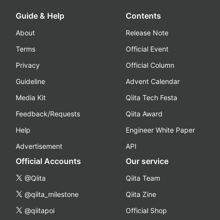
Guide & Help
Contents
About
Release Note
Terms
Official Event
Privacy
Official Column
Guideline
Advent Calendar
Media Kit
Qiita Tech Festa
Feedback/Requests
Qiita Award
Help
Engineer White Paper
Advertisement
API
Official Accounts
Our service
@Qiita
Qiita Team
@qiita_milestone
Qiita Zine
@qiitapoi
Official Shop