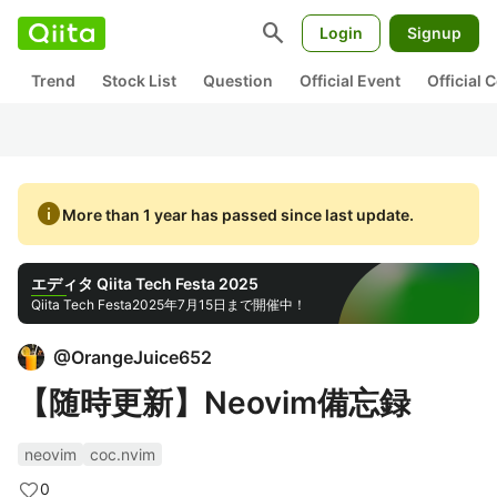
search
Login
Signup
Trend
Stock List
Question
Official Event
Official
info
More than 1 year has passed since last update.
エディタ Qiita Tech Festa 2025
Qiita Tech Festa
2025年7月15日まで開催中！
@
OrangeJuice652
【随時更新】Neovim備忘録
neovim
coc.nvim
0