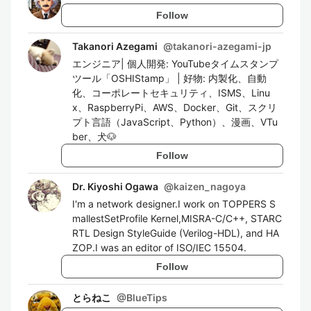
Follow
Takanori Azegami
@
takanori-azegami-jp
エンジニア| 個人開発: YouTubeタイムスタンプ
ツール「OSHIStamp」 | 好物: 内製化、自動
化、コーポレートセキュリティ、ISMS、Linu
x、RaspberryPi、AWS、Docker、Git、スクリ
プト言語（JavaScript、Python）、漫画、VTu
ber、犬🐶
Follow
Dr. Kiyoshi Ogawa
@
kaizen_nagoya
I'm a network designer.I work on TOPPERS S
mallestSetProfile Kernel,MISRA-C/C++, STARC
RTL Design StyleGuide (Verilog-HDL), and HA
ZOP.I was an editor of ISO/IEC 15504.
Follow
とらねこ
@
BlueTips