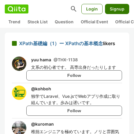
search
Login
Signup
Trend
Stock List
Question
Official Event
Official
XPath基礎編（1）ー XPathの基本概念
likers
yuu hama
@
THX-1138
文系の初心者です。 高専出身だったりします
Follow
@
kohboh
独学でLaravel、Vue.jsでWebアプリ作成に取り
組んでいます。歩みは遅いです。
Follow
@
kuroman
稚拙エンジニアを極めています。ノリと雰囲気