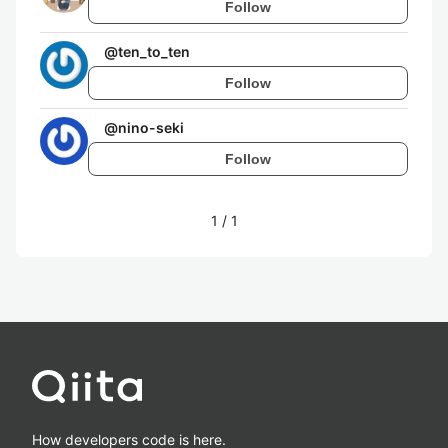
Follow
@
ten_to_ten
Follow
@
nino-seki
Follow
1
/
1
How developers code is here.