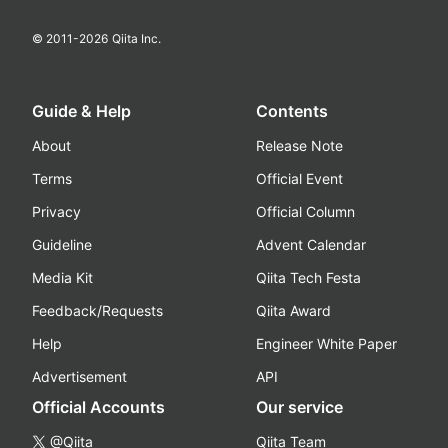
© 2011-
2026
Qiita Inc.
Guide & Help
Contents
About
Release Note
Terms
Official Event
Privacy
Official Column
Guideline
Advent Calendar
Media Kit
Qiita Tech Festa
Feedback/Requests
Qiita Award
Help
Engineer White Paper
Advertisement
API
Official Accounts
Our service
@Qiita
Qiita Team