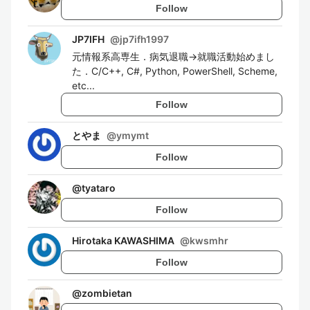
Follow
JP7IFH
@
jp7ifh1997
元情報系高専生．病気退職→就職活動始めまし
た．C/C++, C#, Python, PowerShell, Scheme,
etc...
Follow
とやま
@
ymymt
Follow
@
tyataro
Follow
Hirotaka KAWASHIMA
@
kwsmhr
Follow
@
zombietan