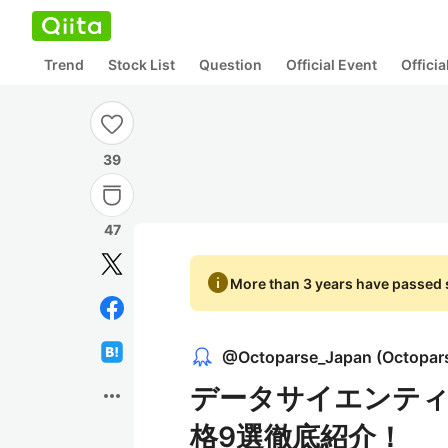
Trend
Stock List
Question
Official Event
Offici
39
47
info
More than 3 years have passed s
@
Octoparse_Japan
(
Octopar
データサイエンテ
more_horiz
格9選徹底紹介！