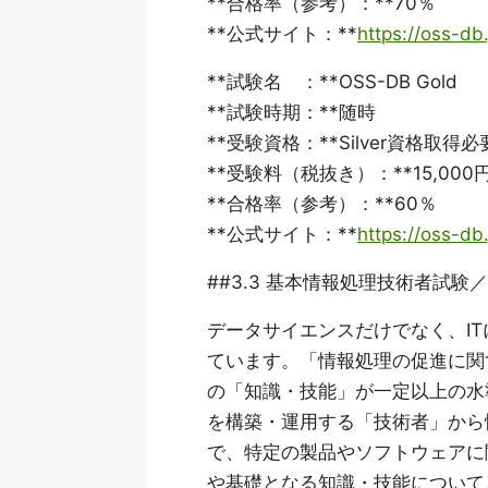
**合格率（参考）：**70％
**公式サイト：**
https://oss-db.
**試験名 ：**OSS-DB Gold
**試験時期：**随時
**受験資格：**Silver資格取得必
**受験料（税抜き）：**15,000
**合格率（参考）：**60％
**公式サイト：**
https://oss-db.
##3.3 基本情報処理技術者試
データサイエンスだけでなく、I
ています。「情報処理の促進に関
の「知識・技能」が一定以上の水
を構築・運用する「技術者」から
で、特定の製品やソフトウェアに
や基礎となる知識・技能について