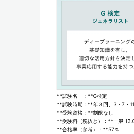
**試験名 ：**G検定
**試験時期：**年３回、3・7・1
**受験資格：**制限なし
**受験料（税抜き）：**一般 12,0
**合格率（参考）：**57％