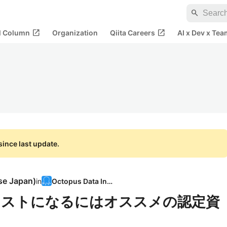
search
open_in_new
open_in_new
al Column
Organization
Qiita Careers
AI x Dev x Tea
ince last update.
se Japan
)
in
Octopus Data Inc.
ィストになるにはオススメの認定資