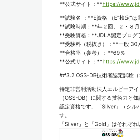
**公式サイト：**
https://www.jdl
**試験名 ：**E資格 （E"検定
**試験時期：**年２回、２・８月
**受験資格：**JDLA認定プ
**受験料（税抜き）：**一般 30,0
**合格率（参考）：**69％
**公式サイト：**
https://www.jdl
##3.2 OSS-DB技術者認定
特定非営利活動法人エルピーアイジ
（OSS-DB）に関する技術力と
認定資格です。「Silver」（シ
す。
「Silver」と「Gold」はそ