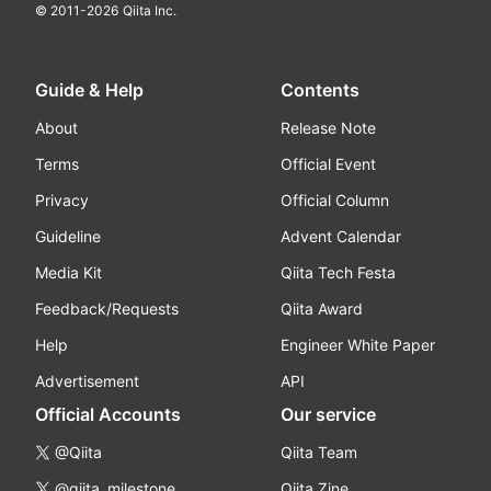
© 2011-
2026
Qiita Inc.
Guide & Help
Contents
About
Release Note
Terms
Official Event
Privacy
Official Column
Guideline
Advent Calendar
Media Kit
Qiita Tech Festa
Feedback/Requests
Qiita Award
Help
Engineer White Paper
Advertisement
API
Official Accounts
Our service
@Qiita
Qiita Team
@qiita_milestone
Qiita Zine