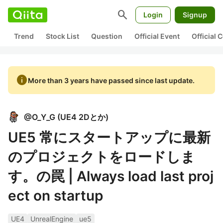
search
Login
Signup
Trend
Stock List
Question
Official Event
Official
info
More than 3 years have passed since last update.
@
O_Y_G
(
UE4 2Dとか
)
UE5 常にスタートアップに最新
のプロジェクトをロードしま
す。の罠 | Always load last proj
ect on startup
UE4
UnrealEngine
ue5