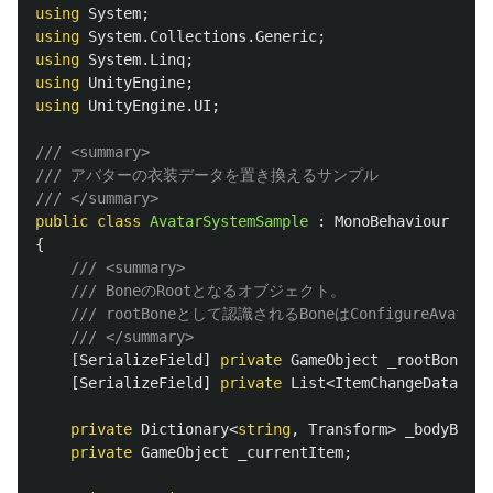
using
System
;
using
System.Collections.Generic
;
using
System.Linq
;
using
UnityEngine
;
using
UnityEngine.UI
;
/// <summary>
/// アバターの衣装データを置き換えるサンプル
/// </summary>
public
class
AvatarSystemSample
:
MonoBehaviour
{
/// <summary>
/// BoneのRootとなるオブジェクト。
/// rootBoneとして認識されるBoneはConfigureAva
/// </summary>
[
SerializeField
]
private
GameObject
_rootBone
;
[
SerializeField
]
private
List
<
ItemChangeDataSet
>
private
Dictionary
<
string
,
Transform
>
_bodyBones
private
GameObject
_currentItem
;