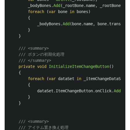
_bodyBones
.
Add
(
_rootBone
.
name
,
_rootBone
.
tra
foreach
(
var
bone
in
bones
)
{
_bodyBones
.
Add
(
bone
.
name
,
bone
.
transform
}
}
/// <summary>
/// ボタンの初期化処理
/// </summary>
private
void
InitializeItemChangeButton
()
{
foreach
(
var
dataSet
in
_itemChangeDataSetLi
{
dataSet
.
ItemChangeButton
.
onClick
.
AddList
}
}
/// <summary>
/// アイテム置き換え処理