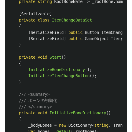
private
string
RootBoneName
=>
_rootBone
.
name
;
[
Serializable
]
private
class
ItemChangeDataSet
{
[
SerializeField
]
public
Button
ItemChangeBut
[
SerializeField
]
public
GameObject
Item
;
}
private
void
Start
()
{
InitializeBoneDictionary
();
InitializeItemChangeButton
();
}
/// <summary>
/// ボーンの初期化
/// </summary>
private
void
InitializeBoneDictionary
()
{
_bodyBones
=
new
Dictionary
<
string
,
Transfor
var
bones
=
GetAll
(
_rootBone
);