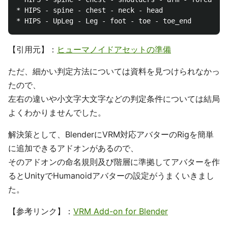
* HIPS - spine - chest - neck - head

【引用元】：
ヒューマノイドアセットの準備
ただ、細かい判定方法については資料を見つけられなかっ
たので、
左右の違いや小文字大文字などの判定条件については結局
よくわかりませんでした。
解決策として、BlenderにVRM対応アバターのRigを簡単
に追加できるアドオンがあるので、
そのアドオンの命名規則及び階層に準拠してアバターを作
るとUnityでHumanoidアバターの設定がうまくいきまし
た。
【参考リンク】：
VRM Add-on for Blender