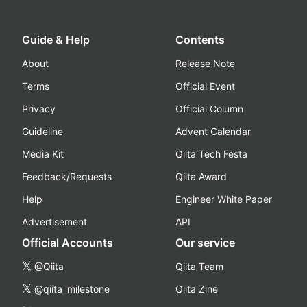
Guide & Help
Contents
About
Release Note
Terms
Official Event
Privacy
Official Column
Guideline
Advent Calendar
Media Kit
Qiita Tech Festa
Feedback/Requests
Qiita Award
Help
Engineer White Paper
Advertisement
API
Official Accounts
Our service
@Qiita
Qiita Team
@qiita_milestone
Qiita Zine