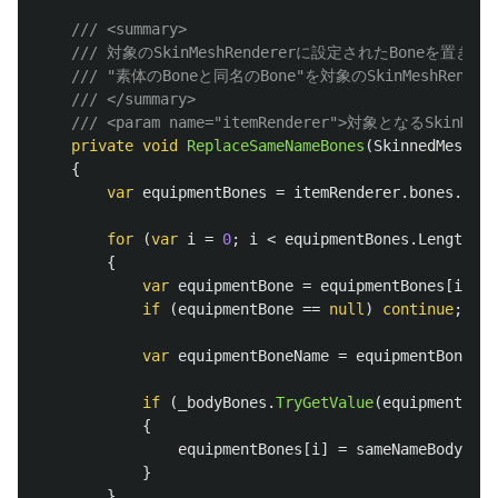
/// <summary>
/// 対象のSkinMeshRendererに設定されたBoneを置き
/// "素体のBoneと同名のBone"を対象のSkinMeshRen
/// </summary>
/// <param name="itemRenderer">対象となるSkinMeshR
private
void
ReplaceSameNameBones
(
SkinnedMeshRen
{
var
equipmentBones
=
itemRenderer
.
bones
.
ToAr
for
(
var
i
=
0
;
i
<
equipmentBones
.
Length
;
i
{
var
equipmentBone
=
equipmentBones
[
i
];
if
(
equipmentBone
==
null
)
continue
;
var
equipmentBoneName
=
equipmentBone
.
na
if
(
_bodyBones
.
TryGetValue
(
equipmentBone
{
equipmentBones
[
i
]
=
sameNameBodyBone
}
}