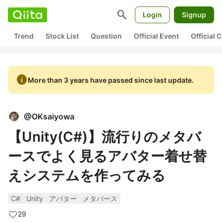
search
Login
Signup
Trend
Stock List
Question
Official Event
Official
info
More than 3 years have passed since last update.
@
OKsaiyowa
【Unity(C#)】流行りのメタバ
ースでよく見るアバター着せ替
えシステムを作ってみる
C#
Unity
アバター
メタバース
29