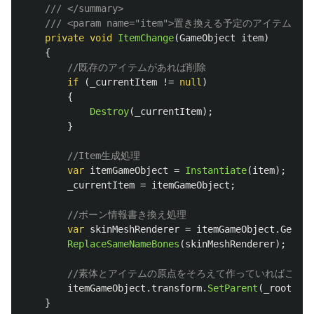
/// </summary>
/// <param name="item">置き換える予定のアイテム</pa
private
void
ItemChange
(
GameObject
item
)
{
//既存のアイテムがあれば削除
if
(
_currentItem
!=
null
)
{
Destroy
(
_currentItem
);
}
//Item生成処理
var
itemGameObject
=
Instantiate
(
item
);
_currentItem
=
itemGameObject
;
//ボーン情報書き換え処理
var
skinMeshRenderer
=
itemGameObject
.
GetCom
ReplaceSameNameBones
(
skinMeshRenderer
);
//素体とアイテムの原点をそろえて作っていればこの
itemGameObject
.
transform
.
SetParent
(
_rootBone
}