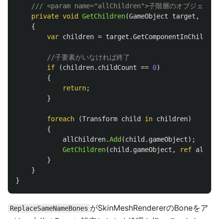
/// <param name="allChildren">子階層のオブジェクト
private
void
GetChildren
(
GameObject
target
,
ref
{
var
children
=
target
.
GetComponentInChildren
//子要素がいなければ終了
if
(
children
.
childCount
==
0
)
{
return
;
}
foreach
(
Transform
child
in
children
)
{
allChildren
.
Add
(
child
.
gameObject
);
GetChildren
(
child
.
gameObject
,
ref
allChi
}
}
}
がSkinMeshRendererのBoneをア
ReplaceSameNameBones