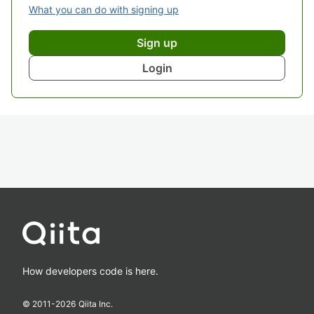
What you can do with signing up
Sign up
Login
How developers code is here.
© 2011-
2026
Qiita Inc.