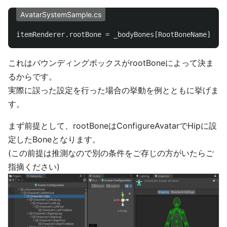
AvatarSystemSample.cs
itemRenderer
.
rootBone
=
_bodyBones
[
RootBoneName
];
これはバウンディングボックスがrootBoneによって決ま
るからです。
実際に誤った設定を行った場合の挙動を例とともに挙げま
す。
まず前提として、rootBoneはConfigureAvatarでHipに設
定したBoneとなります。
(この前提は推測なので別の条件をご存じの方がいたらご
指摘ください)