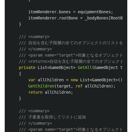
itemRenderer
.
bones
=
equipmentBones
;
itemRenderer
.
rootBone
=
_bodyBones
[
RootBoneN
}
/// <summary>
/// 自信を含む子階層の全てのオブジェクトのリストを返す
/// </summary>
/// <param name="target">対象となるオブジェクト</pa
/// <returns>自信を含む子階層の全てのオブジェクトのList
private
List
<
GameObject
>
GetAll
(
GameObject
targe
{
var
allChildren
=
new
List
<
GameObject
>();
GetChildren
(
target
,
ref
allChildren
);
return
allChildren
;
}
/// <summary>
/// 子要素を取得してリストに追加
/// </summary>
/// <param name="target">対象となるオブジェクト</pa