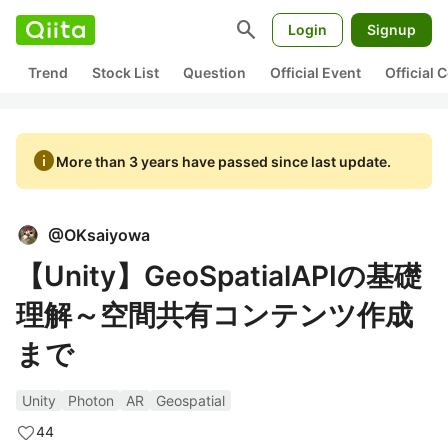
search
Login
Signup
Trend
Stock List
Question
Official Event
Official
info
More than 3 years have passed since last update.
@
OKsaiyowa
【Unity】GeoSpatialAPIの基礎
理解～空間共有コンテンツ作成
まで
Unity
Photon
AR
Geospatial
44