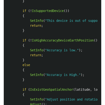
}
if
(!
IsSupportedDevice
())
{
SetInfo
(
"This device is out of support G
return
;
}
if
(!
IsHighAccuracyDeviceEarthPosition
())
{
SetInfo
(
"Accuracy is low."
);
return
;
}
else
{
SetInfo
(
"Accuracy is High."
);
}
if
(
IsExistGeoSpatialAnchor
(
latitude
,
longit
{
SetInfo
(
"Adjust position and rotation."
)
Adjust
();