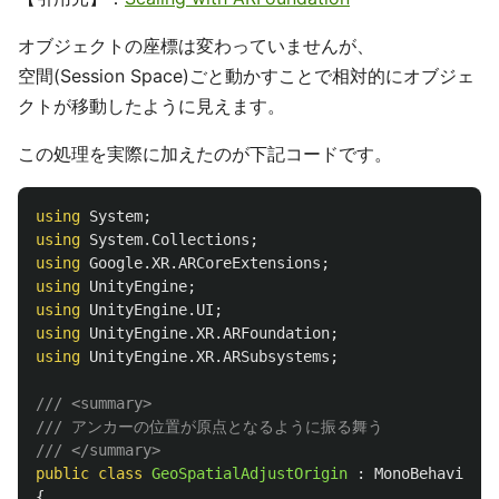
オブジェクトの座標は変わっていませんが、
空間(Session Space)ごと動かすことで相対的にオブジェ
クトが移動したように見えます。
この処理を実際に加えたのが下記コードです。
using
System
;
using
System.Collections
;
using
Google.XR.ARCoreExtensions
;
using
UnityEngine
;
using
UnityEngine.UI
;
using
UnityEngine.XR.ARFoundation
;
using
UnityEngine.XR.ARSubsystems
;
/// <summary>
/// アンカーの位置が原点となるように振る舞う
/// </summary>
public
class
GeoSpatialAdjustOrigin
:
MonoBehaviour
{