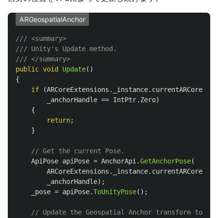
ARGeospatialAnchor
/// <summary>
/// Unity's Update method.
/// </summary>
public
void
Update
()
{
if
(
ARCoreExtensions
.
_instance
.
currentARCoreSess
_anchorHandle
==
IntPtr
.
Zero
)
{
return
;
}
// Get the current Pose.
ApiPose
apiPose
=
AnchorApi
.
GetAnchorPose
(
ARCoreExtensions
.
_instance
.
currentARCoreSess
_anchorHandle
);
_pose
=
apiPose
.
ToUnityPose
();
// Update the Geospatial Anchor transform to mat