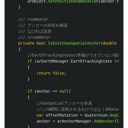
arObject
.
SetPositionAndRotation
(
anchor
.
trans
}
/// <summary>
/// アンカーの存在を確認
/// なければ追加
/// </summary>
private
bool
IsExistGeoSpatialAnchor
(
double
lat
,
{
//EarthTrackingStateの準備ができていない場合
if
(
arEarthManager
.
EarthTrackingState
!=
Tra
{
return
false
;
}
if
(
anchor
==
null
)
{
//GeoSpatialアンカーを作成
//この瞬間に反映されるわけではなくARGeospati
var
offsetRotation
=
Quaternion
.
AngleAxi
anchor
=
arAnchorManager
.
AddAnchor
(
lat
,
}