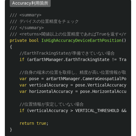
Accuracy利用箇所
/// <summary>
/// デバイスの位置精度をチェック
/// </summary>
/// <returns>閾値以上の位置精度であればTrueを返す</retur
private
bool
IsHighAccuracyDeviceEarthPosition
()
{
//EarthTrackingStateが準備できていない場合
if
(
arEarthManager
.
EarthTrackingState
!=
Trackin
//自身の端末の位置を取得し、精度が高い位置情報が取得で
var
pose
=
arEarthManager
.
CameraGeospatialPose
;
var
verticalAccuracy
=
pose
.
VerticalAccuracy
;
var
horizontalAccuracy
=
pose
.
HorizontalAccuracy
//位置情報が安定していない場合
if
(
verticalAccuracy
>
VERTICAL_THRESHOLD
&&
hor
return
true
;
}