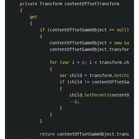
private
Transform
contentOffsetTransform
{
get
{
if
(
contentOffsetGameObject
==
null
)
{
contentOffsetGameObject
=
new
GameOb
contentOffsetGameObject
.
transform
.
Se
for
(
var
i
=
0
;
i
<
transform
.
childC
{
var
child
=
transform
.
GetChild
(
i
if
(
child
!=
contentOffsetGameOb
{
child
.
SetParent
(
contentOffse
--
i
;
}
}
}
return
contentOffsetGameObject
.
transform