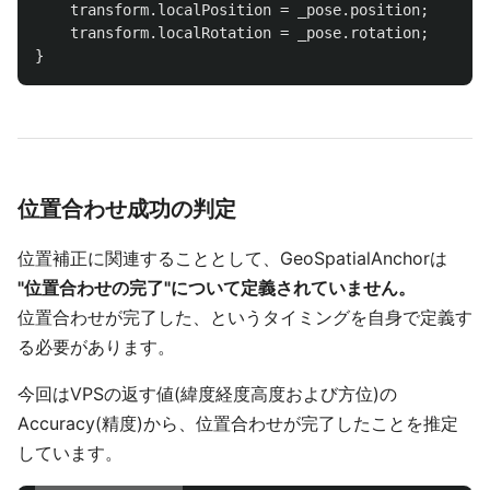
transform
.
localPosition
=
_pose
.
position
;
transform
.
localRotation
=
_pose
.
rotation
;
}
位置合わせ成功の判定
位置補正に関連することとして、GeoSpatialAnchorは
"位置合わせの完了"について定義されていません。
位置合わせが完了した、というタイミングを自身で定義す
る必要があります。
今回はVPSの返す値(緯度経度高度および方位)の
Accuracy(精度)から、位置合わせが完了したことを推定
しています。