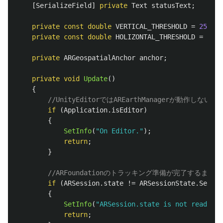
[
SerializeField
]
private
Text
statusText
;
private
const
double
VERTICAL_THRESHOLD
=
25
;
private
const
double
HOLIZONTAL_THRESHOLD
=
25
;
private
ARGeospatialAnchor
anchor
;
private
void
Update
()
{
//UnityEditorではAREarthManagerが動作しない
if
(
Application
.
isEditor
)
{
SetInfo
(
"On Editor."
);
return
;
}
//ARFoundationのトラッキング準備が完了するまで
if
(
ARSession
.
state
!=
ARSessionState
.
Sessio
{
SetInfo
(
"ARSession.state is not ready."
)
return
;