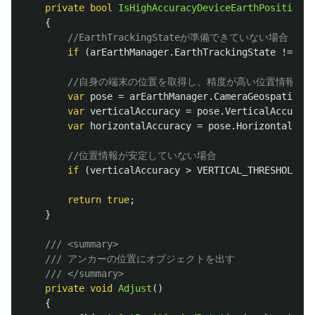
private
bool
IsHighAccuracyDeviceEarthPosition
()
{
//EarthTrackingStateが準備できていない場合
if
(
arEarthManager
.
EarthTrackingState
!=
Tra
//自身の端末の位置を取得し、精度が高い位置情報が
var
pose
=
arEarthManager
.
CameraGeospatialPo
var
verticalAccuracy
=
pose
.
VerticalAccuracy
var
horizontalAccuracy
=
pose
.
HorizontalAccu
//位置情報が安定していない場合
if
(
verticalAccuracy
>
VERTICAL_THRESHOLD
&&
return
true
;
}
/// <summary>
/// アンカーの位置にオブジェクトを出す
/// </summary>
private
void
Adjust
()
{