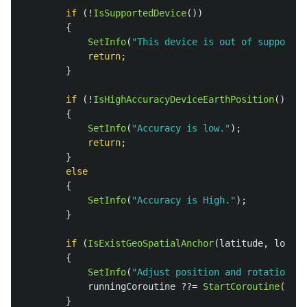
if
(!
IsSupportedDevice
())
{
SetInfo
(
"This device is out of support G
return
;
}
if
(!
IsHighAccuracyDeviceEarthPosition
())
{
SetInfo
(
"Accuracy is low."
);
return
;
}
else
{
SetInfo
(
"Accuracy is High."
);
}
if
(
IsExistGeoSpatialAnchor
(
latitude
,
longit
{
SetInfo
(
"Adjust position and rotation."
)
runningCoroutine
??=
StartCoroutine
(
Adju
}