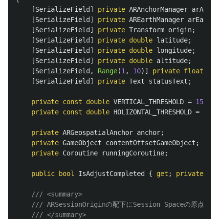
[
SerializeField
]
private
ARAnchorManager
arAncho
[
SerializeField
]
private
AREarthManager
arEarthM
[
SerializeField
]
private
Transform
origin
;
[
SerializeField
]
private
double
latitude
;
[
SerializeField
]
private
double
longitude
;
[
SerializeField
]
private
double
altitude
;
[
SerializeField
,
Range
(
1
,
10
)]
private
float
sca
[
SerializeField
]
private
Text
statusText
;
private
const
double
VERTICAL_THRESHOLD
=
15
;
private
const
double
HOLIZONTAL_THRESHOLD
=
15
;
private
ARGeospatialAnchor
anchor
;
private
GameObject
contentOffsetGameObject
;
private
Coroutine
runningCoroutine
;
public
bool
IsAdjustCompleted
{
get
;
private
set
/// <summary>
/// ARSessionOriginの配下にSession Spaceの
/// </summary>