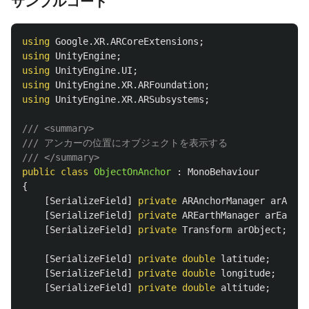
サンプルコード
using
Google.XR.ARCoreExtensions
;
using
UnityEngine
;
using
UnityEngine.UI
;
using
UnityEngine.XR.ARFoundation
;
using
UnityEngine.XR.ARSubsystems
;
/// <summary>
/// アンカーの位置にオブジェクトを表示する
/// </summary>
public
class
ObjectOnAnchor
:
MonoBehaviour
{
[
SerializeField
]
private
ARAnchorManager
arAncho
[
SerializeField
]
private
AREarthManager
arEarthM
[
SerializeField
]
private
Transform
arObject
;
[
SerializeField
]
private
double
latitude
;
[
SerializeField
]
private
double
longitude
;
[
SerializeField
]
private
double
altitude
;