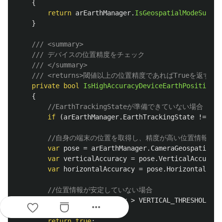
{
return
arEarthManager
.
IsGeospatialModeSuppor
}
/// <summary>
/// デバイスの位置精度をチェック
/// </summary>
/// <returns>閾値以上の位置精度であればTrueを返す</re
private
bool
IsHighAccuracyDeviceEarthPosition
()
{
//EarthTrackingStateが準備できていない場合
if
(
arEarthManager
.
EarthTrackingState
!=
Tra
//自身の端末の位置を取得し、精度が高い位置情報が
var
pose
=
arEarthManager
.
CameraGeospatialPo
var
verticalAccuracy
=
pose
.
VerticalAccuracy
var
horizontalAccuracy
=
pose
.
HorizontalAccu
//位置情報が安定していない場合
if
(
verticalAccuracy
>
VERTICAL_THRESHOLD
&&
more_horiz
return
true
;