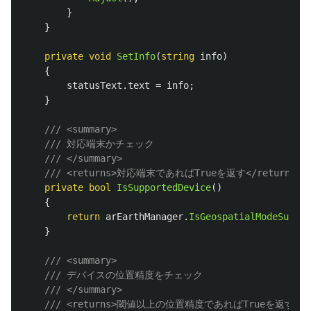
}
}
private
void
SetInfo
(
string
info
)
{
statusText
.
text
=
info
;
}
/// <summary>
/// 対応端末かチェック
/// </summary>
/// <returns>対応端末であればTrueを返す</returns>
private
bool
IsSupportedDevice
()
{
return
arEarthManager
.
IsGeospatialModeSuppor
}
/// <summary>
/// デバイスの位置精度をチェック
/// </summary>
/// <returns>閾値以上の位置精度であればTrueを返す</re