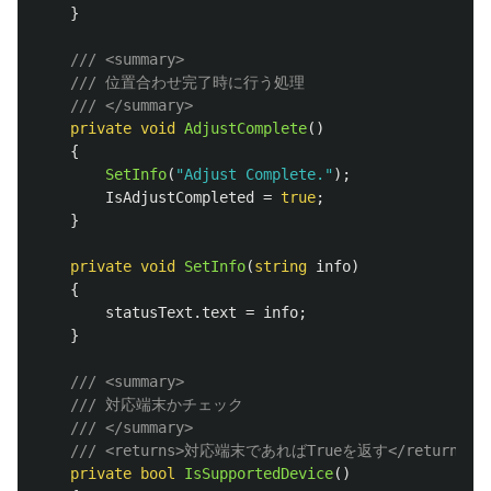
}
/// <summary>
/// 位置合わせ完了時に行う処理
/// </summary>
private
void
AdjustComplete
()
{
SetInfo
(
"Adjust Complete."
);
IsAdjustCompleted
=
true
;
}
private
void
SetInfo
(
string
info
)
{
statusText
.
text
=
info
;
}
/// <summary>
/// 対応端末かチェック
/// </summary>
/// <returns>対応端末であればTrueを返す</returns>
private
bool
IsSupportedDevice
()