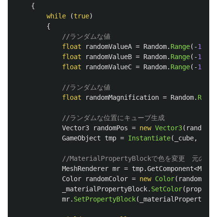
{
while
(
true
)
{
//ランダムな値
float
randomValueA
=
Random
.
Range
(-
1.0f
,
float
randomValueB
=
Random
.
Range
(-
1.0f
,
float
randomValueC
=
Random
.
Range
(-
1.0f
,
//ランダムな値
float
randomMagnification
=
Random
.
Range
//ランダムな位置にキューブ生成
Vector3
randomPos
=
new
Vector3
(
randomVa
GameObject
tmp
=
Instantiate
(
_cube
,
rand
//MaterialPropertyBlockで色を変更　
MeshRenderer
mr
=
tmp
.
GetComponent
<
MeshR
Color
randomColor
=
new
Color
(
randomValu
_materialPropertyBlock
.
SetColor
(
property
mr
.
SetPropertyBlock
(
_materialPropertyBlo