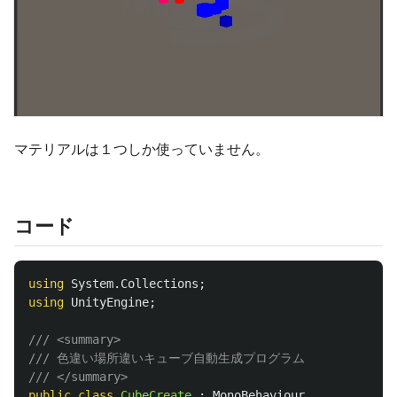
マテリアルは１つしか使っていません。
コード
using
System.Collections
;
using
UnityEngine
;
/// <summary>
/// 色違い場所違いキューブ自動生成プログラム
/// </summary>
public
class
CubeCreate
:
MonoBehaviour