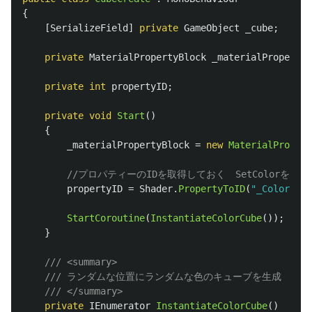
{
[
SerializeField
]
private
GameObject
_cube
;
private
MaterialPropertyBlock
_materialPropertyB
private
int
propertyID
;
private
void
Start
()
{
_materialPropertyBlock
=
new
MaterialPropert
//プロパティーのIDを取得しておく　SetColorをs
propertyID
=
Shader
.
PropertyToID
(
"_Color"
);
StartCoroutine
(
InstantiateColorCube
());
}
/// <summary>
/// ランダムな位置にランダムな色のキューブを生成 
/// </summary>
private
IEnumerator
InstantiateColorCube
()