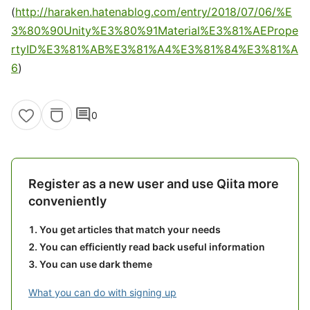
(
http://haraken.hatenablog.com/entry/2018/07/06/%E
3%80%90Unity%E3%80%91Material%E3%81%AEPrope
rtyID%E3%81%AB%E3%81%A4%E3%81%84%E3%81%A
6
)
comment
0
Register as a new user and use Qiita more
conveniently
You get articles that match your needs
You can efficiently read back useful information
You can use dark theme
What you can do with signing up