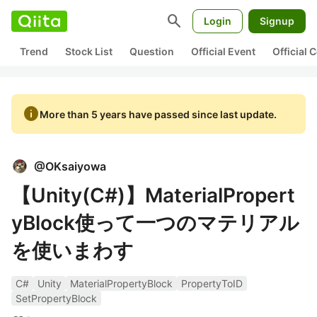
search
Login
Signup
Trend
Stock List
Question
Official Event
Official
info
More than 5 years have passed since last update.
@
OKsaiyowa
【Unity(C#)】MaterialPropert
yBlock使って一つのマテリアル
を使いまわす
C#
Unity
MaterialPropertyBlock
PropertyToID
SetPropertyBlock