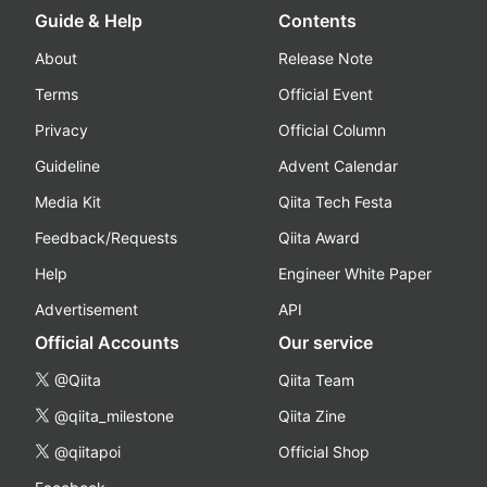
Guide & Help
Contents
About
Release Note
Terms
Official Event
Privacy
Official Column
Guideline
Advent Calendar
Media Kit
Qiita Tech Festa
Feedback/Requests
Qiita Award
Help
Engineer White Paper
Advertisement
API
Official Accounts
Our service
@Qiita
Qiita Team
@qiita_milestone
Qiita Zine
@qiitapoi
Official Shop