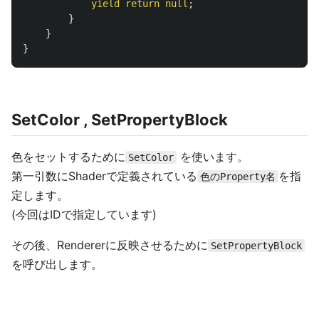
yield
return
null
;
}
}
}
SetColor , SetPropertyBlock
色をセットするために
を使います。
SetColor
第一引数にShaderで定義されている
を指
色のProperty名
定します。
(今回はIDで指定しています)
その後、Rendererに反映させるために
SetPropertyBlock
を呼び出します。