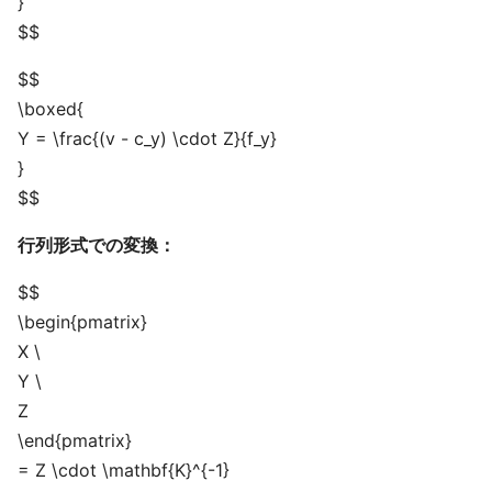
}
$$
$$
\boxed{
Y = \frac{(v - c_y) \cdot Z}{f_y}
}
$$
行列形式での変換：
$$
\begin{pmatrix}
X \
Y \
Z
\end{pmatrix}
= Z \cdot \mathbf{K}^{-1}