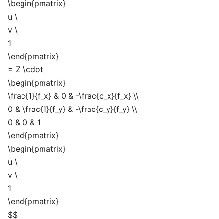
\begin{pmatrix}
u \
v \
1
\end{pmatrix}
= Z \cdot
\begin{pmatrix}
\frac{1}{f_x} & 0 & -\frac{c_x}{f_x} \\
0 & \frac{1}{f_y} & -\frac{c_y}{f_y} \\
0 & 0 & 1
\end{pmatrix}
\begin{pmatrix}
u \
v \
1
\end{pmatrix}
$$