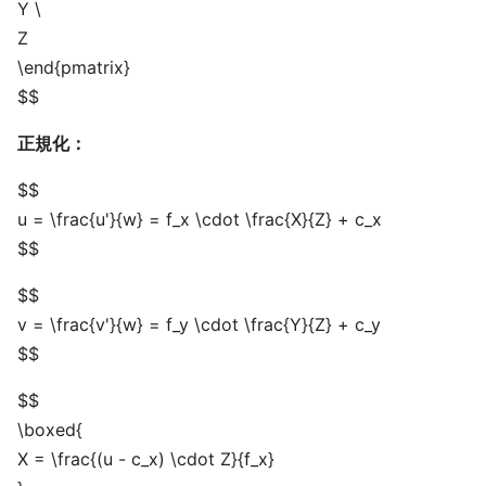
Y \
Z
\end{pmatrix}
$$
正規化：
$$
u = \frac{u'}{w} = f_x \cdot \frac{X}{Z} + c_x
$$
$$
v = \frac{v'}{w} = f_y \cdot \frac{Y}{Z} + c_y
$$
$$
\boxed{
X = \frac{(u - c_x) \cdot Z}{f_x}