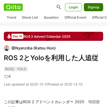
search
Login
Signup
Trend
Stock List
Question
Official Event
Official
ROS 2
Advent Calendar
2025
Day 10
@
Nyanziba
(
Katsu Hon
)
ROS 2とYoloを利用した人追従
ROS2
YOLO
6
Last updated at
2025-12-10
Posted at
2025-12-10
この記事はROS 2 アドベントカレンダー 2025 10日目