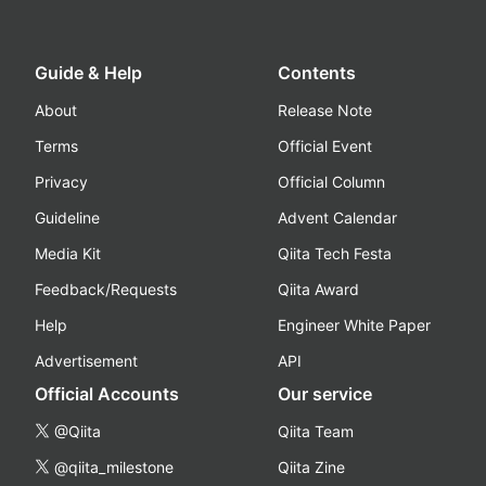
Guide & Help
Contents
About
Release Note
Terms
Official Event
Privacy
Official Column
Guideline
Advent Calendar
Media Kit
Qiita Tech Festa
Feedback/Requests
Qiita Award
Help
Engineer White Paper
Advertisement
API
Official Accounts
Our service
@Qiita
Qiita Team
@qiita_milestone
Qiita Zine