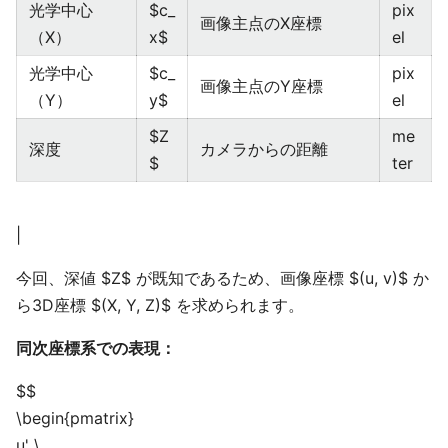
光学中心
$c_
pix
画像主点のX座標
（X）
x$
el
光学中心
$c_
pix
画像主点のY座標
（Y）
y$
el
$Z
me
深度
カメラからの距離
$
ter
|
今回、深値 $Z$ が既知であるため、画像座標 $(u, v)$ か
ら3D座標 $(X, Y, Z)$ を求められます。
同次座標系での表現：
$$
\begin{pmatrix}
u' \