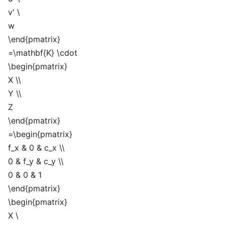
v' \
w
\end{pmatrix}
=\mathbf{K} \cdot
\begin{pmatrix}
X \\
Y \\
Z
\end{pmatrix}
=\begin{pmatrix}
f_x & 0 & c_x \\
0 & f_y & c_y \\
0 & 0 & 1
\end{pmatrix}
\begin{pmatrix}
X \