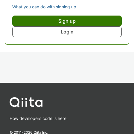
What you can do with signing up
Sign up
Login
How developers code is here.
© 2011-
2026
Qiita Inc.