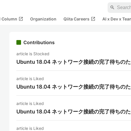
search
open_in_new
open_in_new
al Column
Organization
Qiita Careers
AI x Dev x Tea
Contributions
article is Stocked
Ubuntu 18.04 ネットワーク接続の完了待
article is Liked
Ubuntu 18.04 ネットワーク接続の完了待
article is Liked
Ubuntu 18.04 ネットワーク接続の完了待
article is Liked