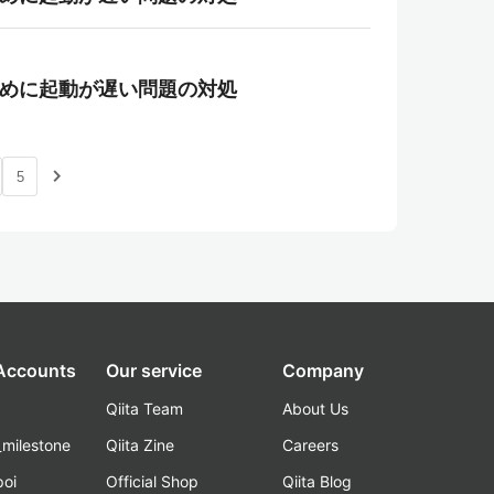
ちのために起動が遅い問題の対処
navigate_next
5
 Accounts
Our service
Company
Qiita Team
About Us
_milestone
Qiita Zine
Careers
poi
Official Shop
Qiita Blog