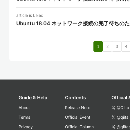
article is Liked
Ubuntu 18.04 ネットワーク接続の完了待
1
2
3
4
Guide & Help
Contents
Official
About
Release Note
@Qiita
Terms
Official Event
@qiita
Privacy
Official Column
@qiita