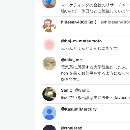
マーケティングの会社のリサーチャー
強いので、休日などに勉強しています
hidesan4869 (ю:】
@
hidesan486
@
bsj-m-matsumoto
ふろんとえんどえんじにあです。
@
take_me
電気系に所属する大学院生だった人。 Pyt
hon を書くお仕事をするようになって
好きです。
San Q
@
SanQ
触れている言語は主にPHP・Javascri
@
KasumiMercury
@
shajarax