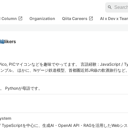
search
open_in_new
open_in_new
al Column
Organization
Qiita Careers
AI x Dev x Tea
e編
likers
PICマイコンなどを趣味でやってます。 言語経験 : JavaScript / TypeScr
 ハンドアセンブル。 ほかに、Nゲージ鉄道模型、首都圏近郊JR線の飲酒旅行など
Pythonが母語です。
system
 / TypeScriptを中心に、生成AI・OpenAI API・RAGを活用した