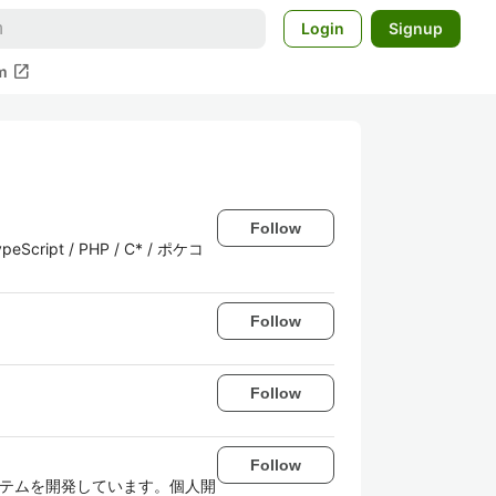
Login
Signup
open_in_new
m
Follow
ipt / PHP / C* / ポケコ
。
Follow
Follow
Follow
Webシステムを開発しています。個人開