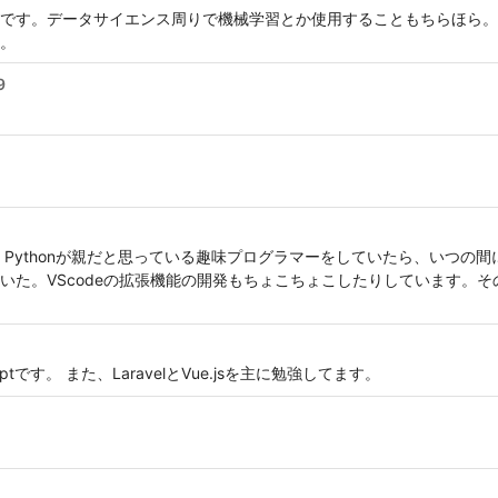
です。データサイエンス周りで機械学習とか使用することもちらほら。
。
9
honが親だと思っている趣味プログラマーをしていたら、いつの間にか Ruby, G
いた。VScodeの拡張機能の開発もちょこちょこしたりしています。その影響
ptです。 また、LaravelとVue.jsを主に勉強してます。