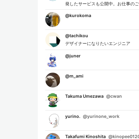
発したサービスも公開中。お仕事のご相談も歓迎です。 
@
kurokoma
@
tachikou
デザイナーになりたいエンジニア
@
juner
@
m_ami
Takuma Umezawa
@
cwan
yurino.
@
yurinone_work
Takafumi Kinoshita
@
kinopee012