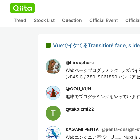
Trend
Stock List
Question
Official Event
Offici
VueでイケてるTransition! fade, slid
@
hirosphere
Webページプログラミング, ラズパイPico, 
ンBASIC / Z80, SC61860
@
GOU_KUN
趣味でプログラミングをやっています。 
@
takoizmi22
KAGAMI PENTA
@
penta-design-
Webエンジニア歴15年以上。Nuxt.js