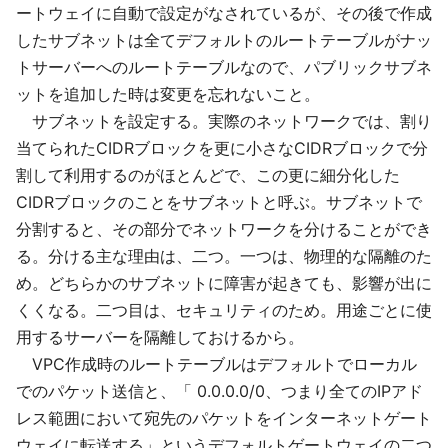
ートウェイに自動で設定がなされているが、その後で作成
したサブネットは全てデフォルトのルートテーブルがナッ
トサーバーへのルートテーブルなので、パブリックサブネ
ットを追加した時は変更を忘れないこと。
サブネットを設定する。実際のネットワークでは、割り
当てられたCIDRブロックを更に小さなCIDRブロックで分
割して利用するのがほとんどで、この更に細分化した
CIDRブロックのことをサブネットと呼ぶ。サブネットで
分割すると、その部分でネットワークを分けることができ
る。分ける主な理由は、二つ。一つは、物理的な隔離のた
め。どちらかのサブネットに障害が起きても、影響が出に
くくなる。二つ目は、セキュリティのため。用途ごとに使
用するサーバーを隔離しておけるから。
VPC作成時のルートテーブルはデフォルトでローカル
でのパケット送信と、「 0.0.0.0/0、つまり全てのIPアド
レス範囲において宛先のパケットをインターネットゲート
ウェイに転送する」というデフォルトゲートウェイの二つ