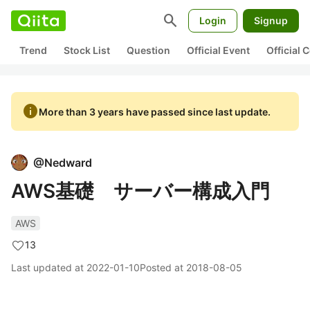
search
Login
Signup
Trend
Stock List
Question
Official Event
Official
info
More than 3 years have passed since last update.
@
Nedward
AWS基礎 サーバー構成入門
AWS
13
Last updated at
2022-01-10
Posted at
2018-08-05