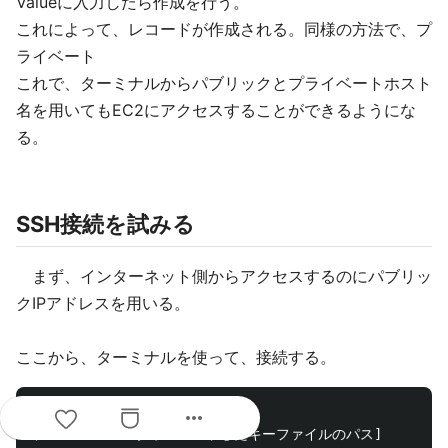
Valueに入力したら作成を行う。
これによって、レコードが作成される。同様の方法で、プ
ライベート
これで、ターミナルからパブリックとプライベートホスト
名を用いてもEC2にアクセスすることができるようにな
る。
SSH接続を試みる
まず、インターネット側からアクセスするのにパブリッ
クIPアドレスを用いる。
ここから、ターミナルを使って、接続する。
more_horiz
$ cd /desktop/aws

$ chmod 600 [ダウンロードしたキーファイルのパス]
