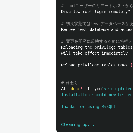
# rootユーザーのリモートホスト
Disallow root login remotely? 
# 初期状態ではtestデータベースが
Remove 
test 
database and acces
# 変更を即座に反映するために特権テ
Reloading the privilege tables
will take effect immediately.

Reload privilege tables now? 
[
# 終わり
All 
done
!
  If you
've completed
installation should now be secu
Thanks for using MySQL!
