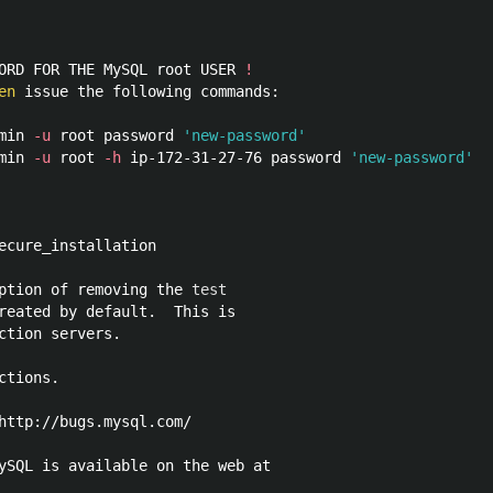
ORD FOR THE MySQL root USER 
!
en 
issue the following commands:

min 
-u
 root password 
'new-password'
min 
-u
 root 
-h
 ip-172-31-27-76 password 
'new-password'
ecure_installation

ption of removing the 
reated by default.  This is

ction servers.

ctions.

http://bugs.mysql.com/

ySQL is available on the web at
