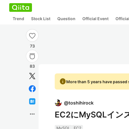
Trend
Stock List
Question
Official Event
Offici
73
83
info
More than 5 years have passed s
@
toshihirock
EC2にMySQLイ
more_horiz
MySQL
EC2