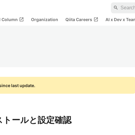
search
open_in_new
open_in_new
al Column
Organization
Qiita Careers
AI x Dev x Tea
ince last update.
ンストールと設定確認