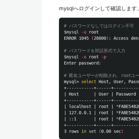
mysqlへログインして確認します
# パスワードなしではログイン不可
$mysql
-u
 root

ERROR 1045 
(
28000
)
: Access den
# パスワードを対話形式で入力
$mysql
-u
 root 
-p
Enter password:

# 匿名ユーザーが削除され、root
mysql> 
select 
Host, User, Pass
+-----------+------+----------
| Host      | User | Password 
+-----------+------+----------
| localhost | root | 
*
FABE5482
| 127.0.0.1 | root | 
*
FABE5482
| ::1       | root | 
*
FABE5482
+-----------+------+----------
3 rows 
in 
set
(
0.00 sec
)