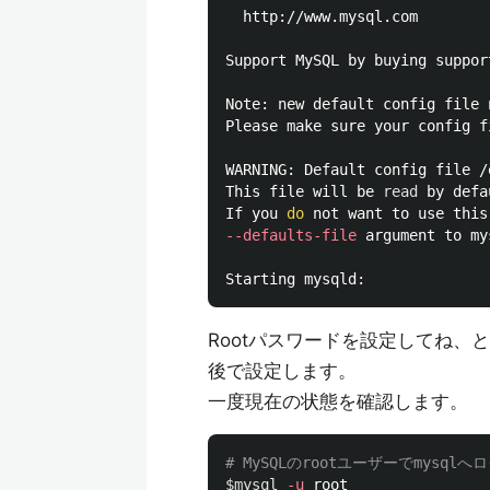
  http://www.mysql.com

Support MySQL by buying suppor
Note: new default config file 
Please make sure your config f
WARNING: Default config file /
This file will be 
read 
by defa
If you 
do 
--defaults-file
 argument to my
Starting mysqld:              
Rootパスワードを設定してね、
後で設定します。
一度現在の状態を確認します。
# MySQLのrootユーザーでmysqlへ
$mysql
-u
 root
