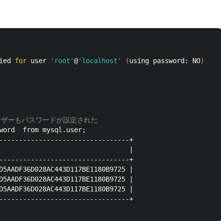
。
ied 
for 
user 
'root'
@
'localhost'
(
using password: NO
)
ユーザーもパスワードが設定された
word  from mysql.user
;
---------------------------------+

                                 |

---------------------------------+

D5AADF36D028AC443D117BE1180B9725 |

D5AADF36D028AC443D117BE1180B9725 |

D5AADF36D028AC443D117BE1180B9725 |

---------------------------------+
