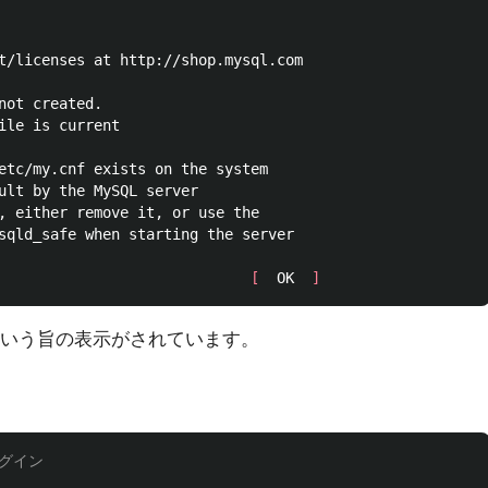
t/licenses at http://shop.mysql.com

not created.

ile is current

etc/my.cnf exists on the system

ult by the MySQL server

sqld_safe when starting the server

                             
[
  OK  
]
という旨の表示がされています。
ログイン