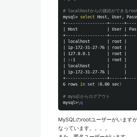
# localhostからの接続ができ
mysql> 
select 
Host, User, Pass
+-----------------+------+-----
| Host            | User | Pass
+-----------------+------+-----
| localhost       | root |     
| ip-172-31-27-76 | root |     
| 127.0.0.1       | root |     
| ::1             | root |     
| localhost       |      |     
| ip-172-31-27-76 |      |     
+-----------------+------+-----
6 rows 
in 
set
(
0.00 sec
)
# mysqlからログアウト
mysql>
\q
MySQLのrootユーザーがい
なっています。。。。
また、匿名ユーザーがいます。