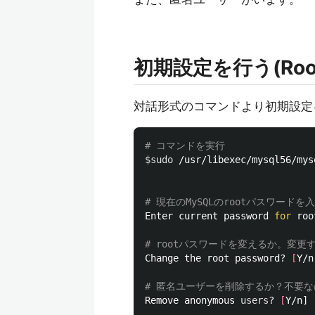
初期設定を行う(Ro
対話形式のコマンドより初期設定
# コマンドを実行
$sudo
 /usr/libexec/mysql56/mys
# 現在のMySQLのrootパスワード
Enter current password 
for 
roo
# rootパスワードを変えるか。変
Change the root password? 
[
Y/n]
# 匿名ユーザーを削除するか？不要な
Remove anonymous 
users
? 
[
Y/n]
