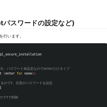
otパスワードの設定など)
を行います。
ql_secure_installation

を入力。パスワード未設定なのでenterだけタイプ
t 
(
enter 
for 
none
)
:

更するのでY。任意のパスワードを設定


のでYで削除