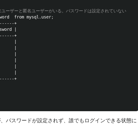
るrootユーザーと匿名ユーザーがいる。パスワードは設定されていない
word  from mysql.user
;
-----+

word |

-----+

     |

     |

     |

     |

     |

     |

-----+

ますが、パスワードが設定されず、誰でもログインできる状態に