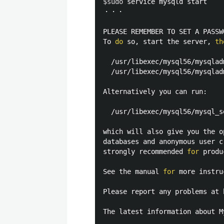
$sudo
 service mysqld start

・・・

PLEASE REMEMBER TO SET A PASSW
To 
do 
so, start the server, 
th
  /usr/libexec/mysql56/mysqlad
  /usr/libexec/mysql56/mysqlad
Alternatively you can run:

  /usr/libexec/mysql56/mysql_s
which will also give you the o
databases and anonymous user c
strongly recommended 
for 
produ
See the manual 
for 
more instru
Please report any problems at 
The latest information about M