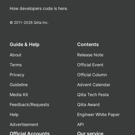
How developers code is here.
© 2011-
2026
Qiita Inc.
Guide & Help
Contents
About
Release Note
Terms
Official Event
Privacy
Official Column
Guideline
Advent Calendar
Media Kit
Qiita Tech Festa
Feedback/Requests
Qiita Award
Help
Engineer White Paper
Advertisement
API
Official Accounts
Our service