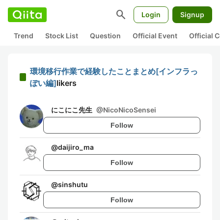
search
Login
Signup
Trend
Stock List
Question
Official Event
Official
環境移行作業で経験したことまとめ[インフラっ
ぽい編]
likers
にこにこ先生
@
NicoNicoSensei
Follow
@
daijiro_ma
Follow
@
sinshutu
Follow