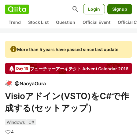
search
Login
Signup
Trend
Stock List
Question
Official Event
Official
info
More than 5 years have passed since last update.
フューチャーアーキテクト
Advent Calendar
2016
Day 18
@
NaoyaOura
Visioアドイン(VSTO)をC#で作
成する(セットアップ）
Windows
C#
4