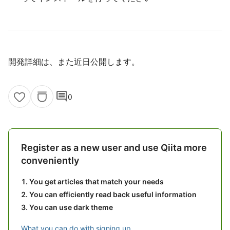
開発詳細は、また近日公開します。
comment
0
Register as a new user and use Qiita more
conveniently
You get articles that match your needs
You can efficiently read back useful information
You can use dark theme
What you can do with signing up