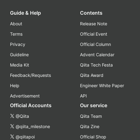
Guide & Help
Contents
About
Release Note
Terms
Official Event
Privacy
Official Column
Guideline
Advent Calendar
Media Kit
Qiita Tech Festa
Feedback/Requests
Qiita Award
Help
Engineer White Paper
Advertisement
API
Official Accounts
Our service
@Qiita
Qiita Team
@qiita_milestone
Qiita Zine
@qiitapoi
Official Shop