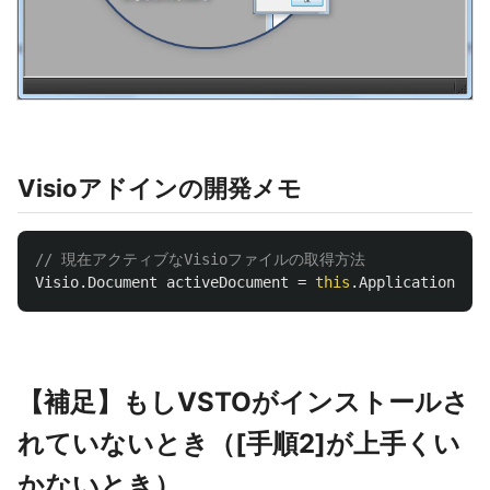
Visioアドインの開発メモ
// 現在アクティブなVisioファイルの取得方法
Visio
.
Document
activeDocument
=
this
.
Application
.
Act
【補足】もしVSTOがインストールさ
れていないとき（[手順2]が上手くい
かないとき）