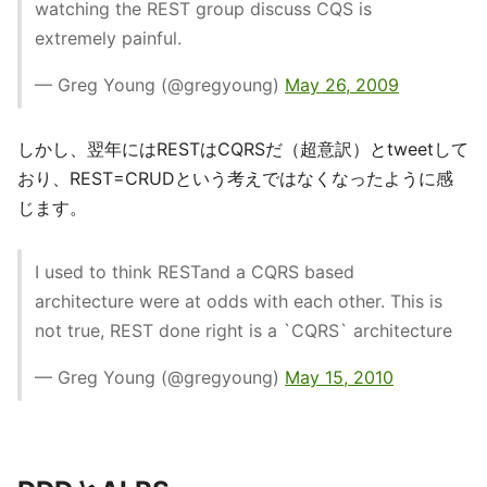
watching the REST group discuss CQS is
extremely painful.
— Greg Young (@gregyoung)
May 26, 2009
しかし、翌年にはRESTはCQRSだ（超意訳）とtweetして
おり、REST=CRUDという考えではなくなったように感
じます。
I used to think RESTand a CQRS based
architecture were at odds with each other. This is
not true, REST done right is a `CQRS` architecture
— Greg Young (@gregyoung)
May 15, 2010