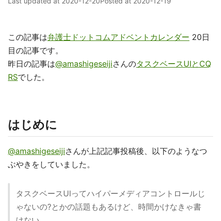
Last updated at
2020-12-20
Posted at
2020-12-19
この記事は
弁護士ドットコムアドベントカレンダー
20日
目の記事です。
昨日の記事は
@amashigeseiji
さんの
タスクベースUIとCQ
RS
でした。
はじめに
@amashigeseiji
さんが上記記事投稿後、以下のようなつ
ぶやきをしていました。
タスクベースUIってハイパーメディアコントロールじ
ゃないの?とかの話題もあるけど、時間かけなきゃ書
けない...