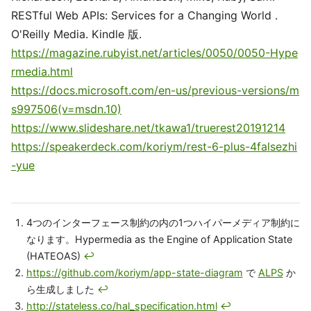
RESTful Web APIs: Services for a Changing World .
O'Reilly Media. Kindle 版.
https://magazine.rubyist.net/articles/0050/0050-Hype
rmedia.html
https://docs.microsoft.com/en-us/previous-versions/m
s997506(v=msdn.10)
https://www.slideshare.net/tkawa1/truerest20191214
https://speakerdeck.com/koriym/rest-6-plus-4falsezhi
-yue
4つのインターフェース制約の内の1つハイパーメディア制約に
なります。Hypermedia as the Engine of Application State
(HATEOAS)
↩
https://github.com/koriym/app-state-diagram
で
ALPS
か
ら生成しました
↩
http://stateless.co/hal_specification.html
↩