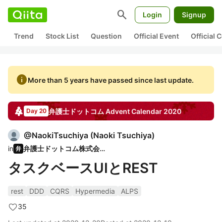
search
Login
Signup
Trend
Stock List
Question
Official Event
Official
info
More than 5 years have passed since last update.
弁護士ドットコム
Advent Calendar
2020
Day 20
@
NaokiTsuchiya
(
Naoki Tsuchiya
)
in
弁護士ドットコム株式会社
タスクベースUIとREST
rest
DDD
CQRS
Hypermedia
ALPS
35