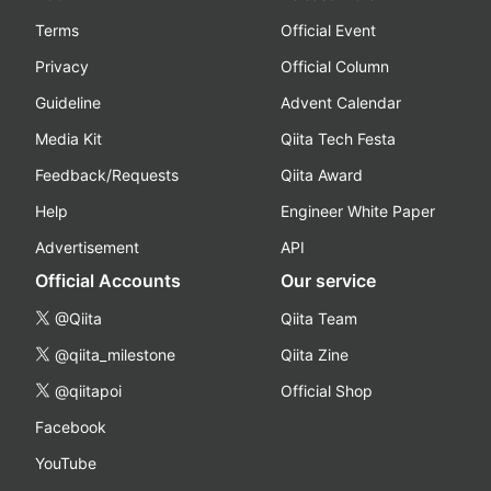
Terms
Official Event
Privacy
Official Column
Guideline
Advent Calendar
Media Kit
Qiita Tech Festa
Feedback/Requests
Qiita Award
Help
Engineer White Paper
Advertisement
API
Official Accounts
Our service
@Qiita
Qiita Team
@qiita_milestone
Qiita Zine
@qiitapoi
Official Shop
Facebook
YouTube