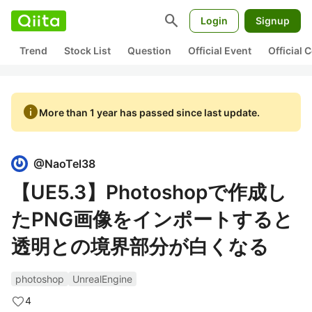
search
Login
Signup
Trend
Stock List
Question
Official Event
Official
info
More than 1 year has passed since last update.
@
NaoTel38
【UE5.3】Photoshopで作成し
たPNG画像をインポートすると
透明との境界部分が白くなる
photoshop
UnrealEngine
4