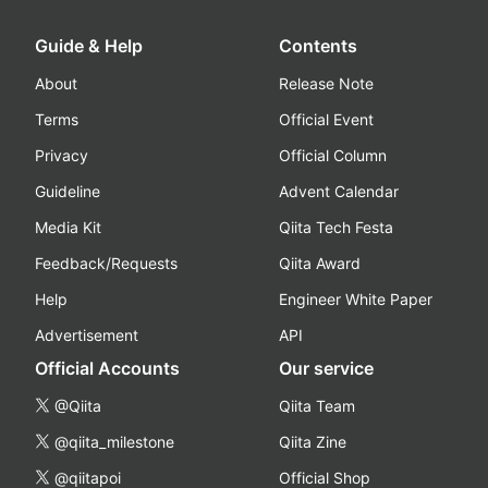
Guide & Help
Contents
About
Release Note
Terms
Official Event
Privacy
Official Column
Guideline
Advent Calendar
Media Kit
Qiita Tech Festa
Feedback/Requests
Qiita Award
Help
Engineer White Paper
Advertisement
API
Official Accounts
Our service
@Qiita
Qiita Team
@qiita_milestone
Qiita Zine
@qiitapoi
Official Shop