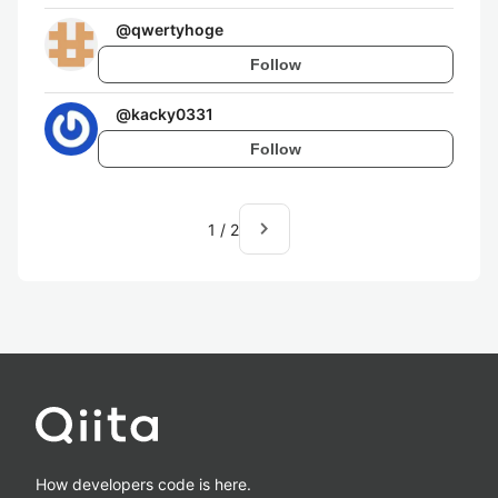
@
qwertyhoge
Follow
@
kacky0331
Follow
navigate_next
1
/
2
How developers code is here.