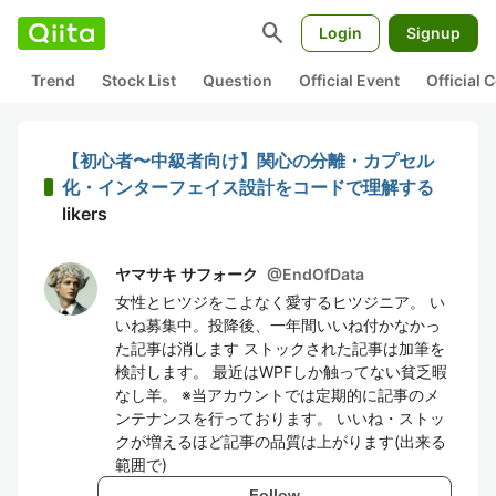
search
Login
Signup
Trend
Stock List
Question
Official Event
Official
【初心者〜中級者向け】関心の分離・カプセル
化・インターフェイス設計をコードで理解する
likers
ヤマサキ サフォーク
@
EndOfData
女性とヒツジをこよなく愛するヒツジニア。 い
いね募集中。投降後、一年間いいね付かなかっ
た記事は消します ストックされた記事は加筆を
検討します。 最近はWPFしか触ってない貧乏暇
なし羊。 ※当アカウントでは定期的に記事のメ
ンテナンスを行っております。 いいね・ストッ
クが増えるほど記事の品質は上がります(出来る
範囲で)
Follow