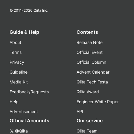
© 2011-
2026
Qiita Inc.
Guide & Help
Contents
About
Release Note
Terms
Official Event
Privacy
Official Column
Guideline
Advent Calendar
Media Kit
Qiita Tech Festa
Feedback/Requests
Qiita Award
Help
Engineer White Paper
Advertisement
API
Official Accounts
Our service
@Qiita
Qiita Team