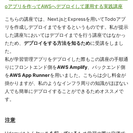
oアプリを作ってAWSへデプロイして運用する実践講座
こちらの講座では、Next.jsとExpressを用いてTodoアプ
リを作成しデプロイまでをするというものです。私が提示
した講座1においてはデプロイまでを行う講座ではなかっ
たため、
デプロイをする方法を知るため
に受講をしまし
た。
私が学習管理アプリをデプロイした際もこの講座の手順通
りにフロントエンド側を
AWS Amplify
、バックエンド側
を
AWS App Runner
を用いました。こちらは少し料金が
掛かりますが、私のようなインフラ周りの知識がほぼない
人でも簡単にデプロイすることができるためオススメで
す。
注意