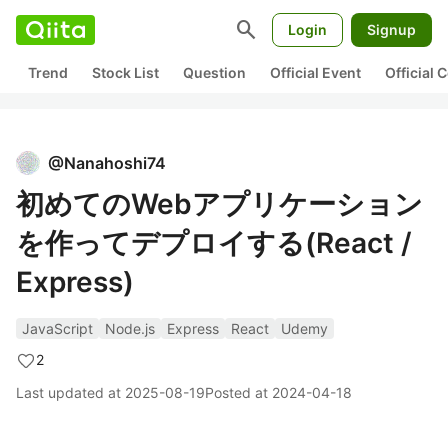
search
Login
Signup
Trend
Stock List
Question
Official Event
Official
@
Nanahoshi74
初めてのWebアプリケーション
を作ってデプロイする(React /
Express)
JavaScript
Node.js
Express
React
Udemy
2
Last updated at
2025-08-19
Posted at
2024-04-18