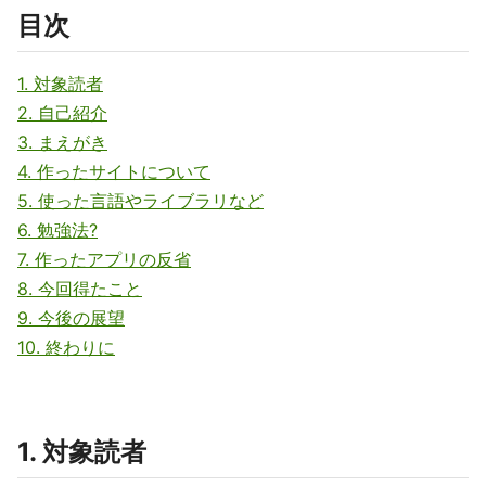
目次
1. 対象読者
2. 自己紹介
3. まえがき
4. 作ったサイトについて
5. 使った言語やライブラリなど
6. 勉強法?
7. 作ったアプリの反省
8. 今回得たこと
9. 今後の展望
10. 終わりに
1. 対象読者