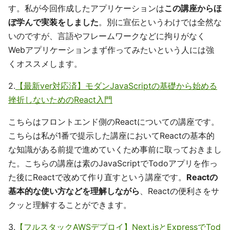
す。私が今回作成したアプリケーションは
この講座からほ
ぼ学んで実装をしました
。別に宣伝というわけでは全然な
いのですが、言語やフレームワークなどに拘りがなく
Webアプリケーションまず作ってみたいという人には強
くオススメします。
2.
【最新ver対応済】モダンJavaScriptの基礎から始める
挫折しないためのReact入門
こちらはフロントエンド側のReactについての講座です。
こちらは私が1番で提示した講座においてReactの基本的
な知識がある前提で進めていくため事前に取っておきまし
た。こちらの講座は素のJavaScriptでTodoアプリを作っ
た後にReactで改めて作り直すという講座です。
Reactの
基本的な使い方などを理解しながら
、Reactの便利さをサ
クッと理解することができます。
3.
【フルスタックAWSデプロイ】Next.jsとExpressでTod