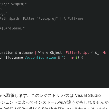
e/*/*.vcxproj"
h
oge"
Path $path -Filter "*.vcxproj" | % FullName
+|.+release)"
uration
$fullname
|
Where-Object
-FilterScript
{
$_
-Mat
d
"
$fullname
 /p:configuration=
$_
"
)
-ne
0
)
{
から取得します。このレジストリ パスは Visual Studio
 エージェントによってインストール先が違うかもしれませんか