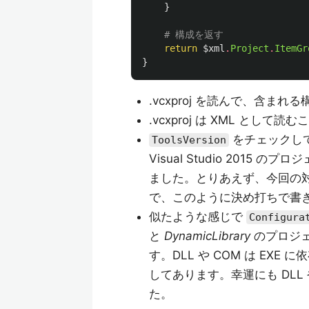
}
# 構成を返す
return
$xml
.
Project
.
ItemGr
}
.vcxproj を読んで、含ま
.vcxproj は XML として
をチェックし
ToolsVersion
Visual Studio 2015 の
ました。とりあえず、今回の対象は 
で、このように決め打ちで書
似たような感じで
Configura
と
DynamicLibrary
のプロジェ
す。DLL や COM は E
してあります。幸運にも DLL
た。