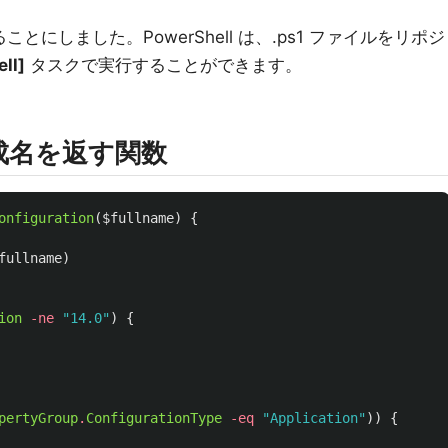
ることにしました。PowerShell は、.ps1 ファイルをリポジ
ll]
タスクで実行することができます。
で構成名を返す関数
onfiguration
(
$fullname
)
{
fullname
)
ion
-ne
"14.0"
)
{
ク
pertyGroup
.
ConfigurationType
-eq
"Application"
))
{