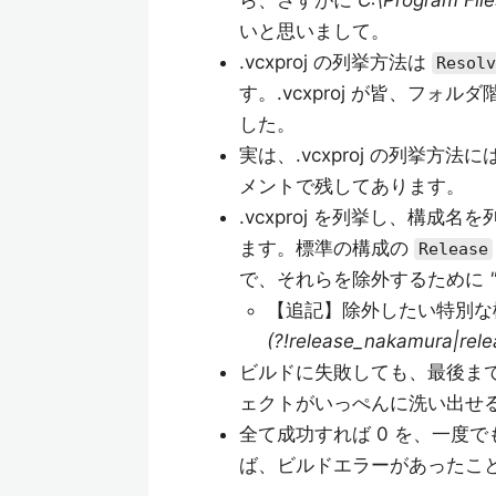
ら、さすがに
C:\Program File
いと思いまして。
.vcxproj の列挙方法は
Resolv
す。.vcxproj が皆、フ
した。
実は、.vcxproj の列挙方
メントで残してあります。
.vcxproj を列挙し、構
ます。標準の構成の
Release
で、それらを除外するために
【追記】除外したい特別な
(?!release_nakamura|relea
ビルドに失敗しても、最後ま
ェクトがいっぺんに洗い出せ
全て成功すれば 0 を、一度で
ば、ビルドエラーがあったこと