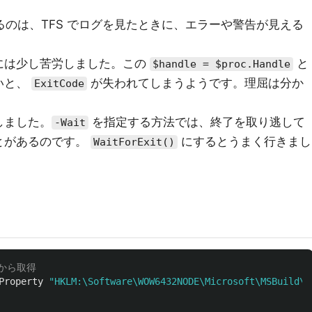
のは、TFS でログを見たときに、エラーや警告が見える
には少し苦労しました。この
と
$handle = $proc.Handle
いと、
が失われてしまうようです。理屈は分か
ExitCode
しました。
を指定する方法では、終了を取り逃して
-Wait
とがあるのです。
にするとうまく行きまし
WaitForExit()
リから取得
Property
"HKLM:\Software\WOW6432NODE\Microsoft\MSBuild\T