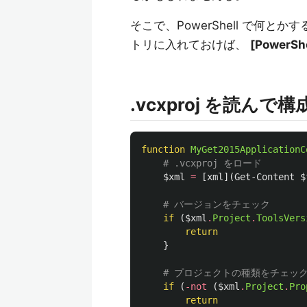
そこで、PowerShell で何とかす
トリに入れておけば、
[PowerShe
.vcxproj を読ん
function
MyGet2015ApplicationC
# .vcxproj をロード
$xml
=
[
xml
](
Get-Content
$
# バージョンをチェック
if
(
$xml
.
Project
.
ToolsVers
return
}
# プロジェクトの種類をチェッ
if
(
-not
(
$xml
.
Project
.
Pro
return