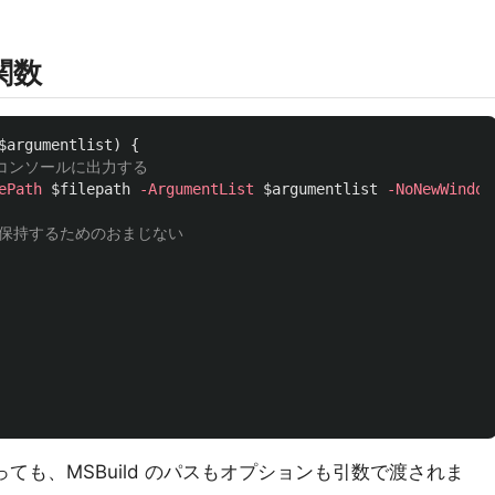
関数
$argumentlist
)
{
ョンでコンソールに出力する
ePath
$filepath
-ArgumentList
$argumentlist
-NoNewWindow
e を保持するためのおまじない
いっても、MSBuild のパスもオプションも引数で渡されま