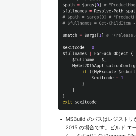
$path
=
$args
[
0
]
# "ProductHog
$fullnames
=
Resolve-Path
$pat
# $path = $args[0] # "ProductH
# $fullnames = Get-ChildItem -
$match
=
$args
[
1
]
# "(release.
$exitcode
=
0
$fullnames
|
ForEach-Object
{
$fullname
=
$_
MyGet2015ApplicationConfig
if
((
MyExecute
$msbuil
$exitcode
=
1
}
}
}
exit
$exitcode
MSBuild のパスはレジストリ
2015 の場合です。ビルド