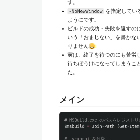
す。
を指定している
-NoNewWindow
ようにです。
ビルドの成功・失敗を返すの
いう「おまじない」を書かな
りません
実は、終了を待つのにも苦労
待ちぼうけになってしまうこ
た。
メイン
# MSBuild.exe のパスをレジスト
$msbuild
=
Join-Path
(
Get-Item
# .vcxproj を列挙