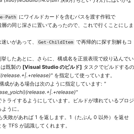
s (x86)\MSBuild\14.0\Bin
決め打ちというわけにはいかな
にワイルドカードを含むパスを渡す作戦で
e-Path
ォルダ階層の同じ深さに置いてあったので、これで行くことにしま
法には迷いがあって、
で再帰的に探す別解もコ
Get-ChildItem
成名を列挙したあとに、さらに、構成名を正規表現で絞り込んでい
は既製の
[Visual Studio のビルド]
タスクでビルドする
"(release.+|.+release)"
を指定して使っています。
構成がある場合は次のように指定しています:
"
se_yoichi)(release.+|.+release)"
でトライするようにしています。ビルドが壊れているプロジ
るように。
も失敗があれば 1 を返します。1（たぶん 0 以外）を返せ
を TFS が認識してくれます。