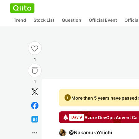
Trend
Stock List
Question
Official Event
Offici
1
1
info
More than 5 years have passed s
Azure DevOps
Advent Cal
Day 9
more_horiz
@
NakamuraYoichi