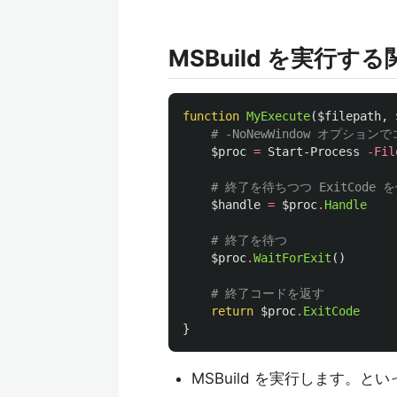
MSBuild を実行する
function
MyExecute
(
$filepath
,
# -NoNewWindow オプシ
$proc
=
Start-Process
-Fil
# 終了を待ちつつ ExitCod
$handle
=
$proc
.
Handle
# 終了を待つ
$proc
.
WaitForExit
()
# 終了コードを返す
return
$proc
.
ExitCode
}
MSBuild を実行します。と