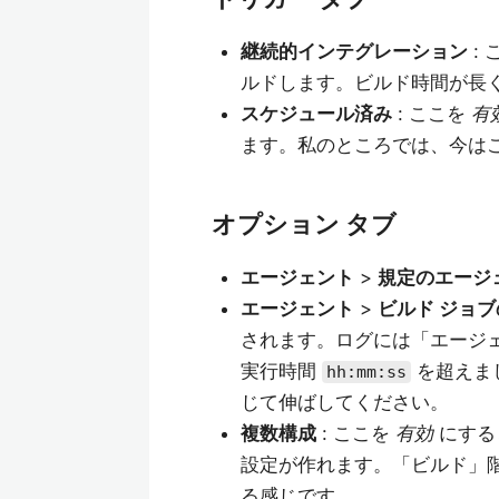
継続的インテグレーション
: 
ルドします。ビルド時間が長
スケジュール済み
: ここを
有
ます。私のところでは、今は
オプション タブ
エージェント
>
規定のエージ
エージェント
>
ビルド ジョブ
されます。ログには「エージェ
実行時間
を超えま
hh:mm:ss
じて伸ばしてください。
複数構成
: ここを
有効
にすると
設定が作れます。「ビルド」階
る感じです。