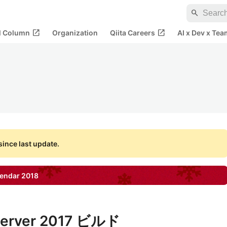
search
open_in_new
open_in_new
al Column
Organization
Qiita Careers
AI x Dev x Tea
ince last update.
endar
2018
Server 2017 ビルド