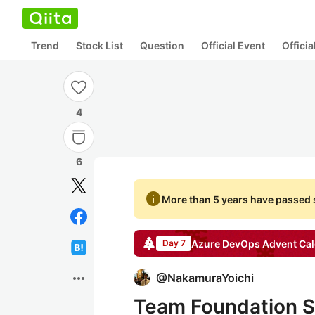
Trend
Stock List
Question
Official Event
Offici
4
6
info
More than 5 years have passed s
Azure DevOps
Advent Cal
Day 7
more_horiz
@
NakamuraYoichi
Team Foundation 