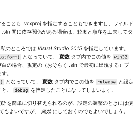
指定することも .vcxproj を指定することもできますし、ワイル
.sln 間に依存関係がある場合は、粒度と順序を工夫してタ
: 私のところでは
Visual Studio 2015
を指定しています。
となっていて、
変数
タブ内でこの値を
latform)
win32
白の場合、規定の（おそらく .sln で最初に出現する）プ
ます。
となっていて、
変数
タブ内でこの値を
と設
n)
release
すと、
を指定したことになってしまいます。
debug
無効
を簡単に切り替えられるのが、設定の調整のときには便
してもよいですが、
無効
にしておくのでもよいでしょう。