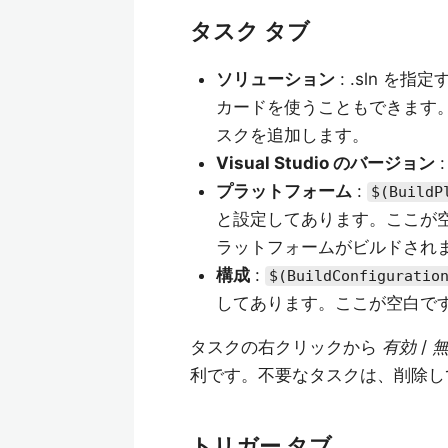
タスク タブ
ソリューション
: .sln を
カードを使うこともできます。
スクを追加します。
Visual Studio のバージョン
プラットフォーム
:
$(BuildP
と設定してあります。ここが空
ラットフォームがビルドされ
構成
:
$(BuildConfiguratio
してあります。ここが空白で
タスクの右クリックから
有効
/
利です。不要なタスクは、削除
トリガー タブ