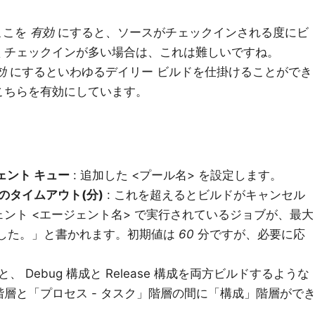
ここを
有効
にすると、ソースがチェックインされる度にビ
くチェックインが多い場合は、これは難しいですね。
効
にするといわゆるデイリー ビルドを仕掛けることができ
こちらを有効にしています。
ェント キュー
: 追加した <プール名> を設定します。
のタイムアウト(分)
: これを超えるとビルドがキャンセル
ント <エージェント名> で実行されているジョブが、最大
した。」と書かれます。初期値は
60
分ですが、必要に応
、 Debug 構成と Release 構成を両方ビルドするような
層と「プロセス - タスク」階層の間に「構成」階層がで