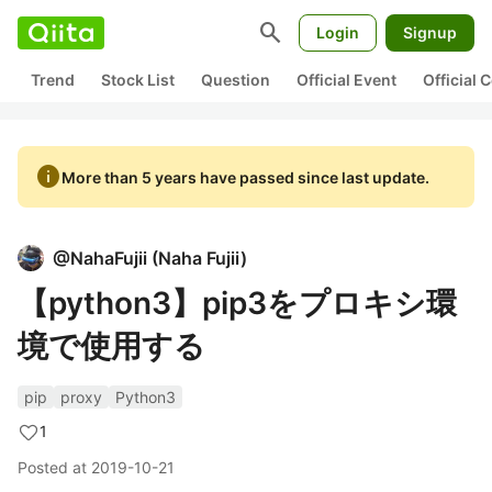
search
Login
Signup
Trend
Stock List
Question
Official Event
Official
info
More than 5 years have passed since last update.
@
NahaFujii
(
Naha Fujii
)
【python3】pip3をプロキシ環
境で使用する
pip
proxy
Python3
1
Posted at
2019-10-21