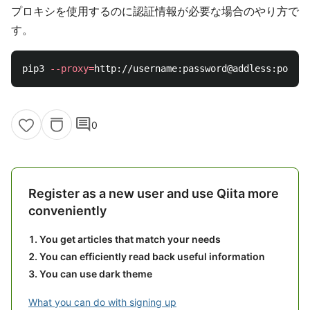
プロキシを使用するのに認証情報が必要な場合のやり方で
す。
pip3 
--proxy
=
http://username:password@addless:port 
i
comment
0
Register as a new user and use Qiita more
conveniently
You get articles that match your needs
You can efficiently read back useful information
You can use dark theme
What you can do with signing up