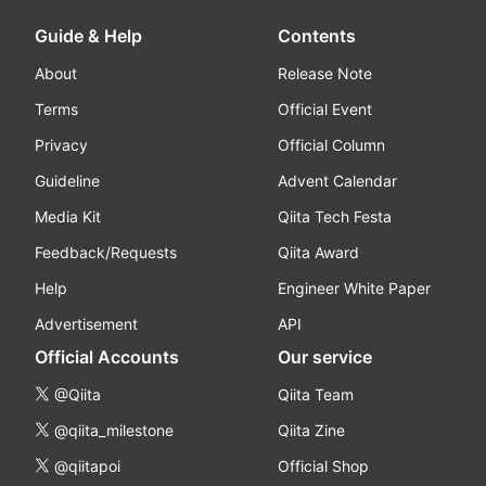
Guide & Help
Contents
About
Release Note
Terms
Official Event
Privacy
Official Column
Guideline
Advent Calendar
Media Kit
Qiita Tech Festa
Feedback/Requests
Qiita Award
Help
Engineer White Paper
Advertisement
API
Official Accounts
Our service
@Qiita
Qiita Team
@qiita_milestone
Qiita Zine
@qiitapoi
Official Shop