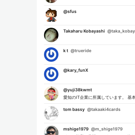
@
sfus
Takaharu Kobayashi
@
taka_kobay
k t
@
trueride
@
kary_funX
@
yuji38kwmt
愛知のIT企業に所属しています。 
tom bassy
@
takaaki4cards
mshige1979
@
m_shige1979