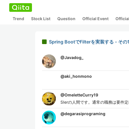
Trend
Stock List
Question
Official Event
Offici
Spring BootでFilterを実装する - その
@
Javadog_
@
aki_honmono
@
OmeletteCurry19
SIerの人間です。通常の職務は要
@
degarasiprograming