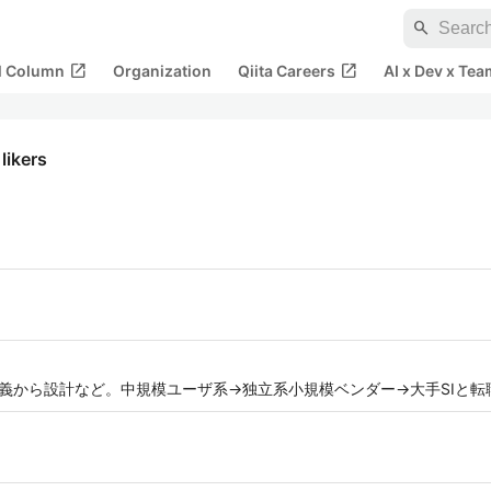
search
open_in_new
open_in_new
al Column
Organization
Qiita Careers
AI x Dev x Tea
1
likers
件定義から設計など。中規模ユーザ系→独立系小規模ベンダー→大手SIと