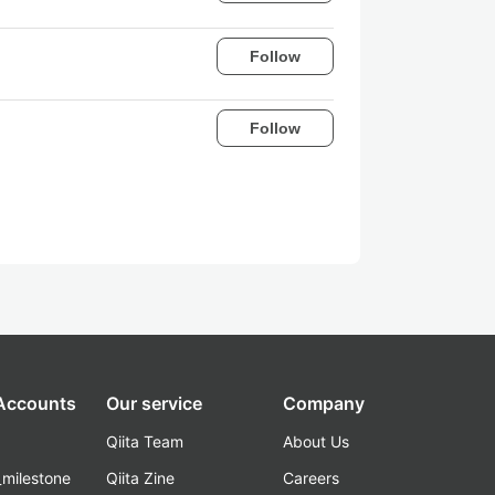
Follow
Follow
 Accounts
Our service
Company
Qiita Team
About Us
_milestone
Qiita Zine
Careers