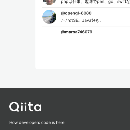
phpは仕事、趣味でperl、go、sw
@
opengl-8080
ただのSE。Java好き。
@
marsa746079
How developers code is here.