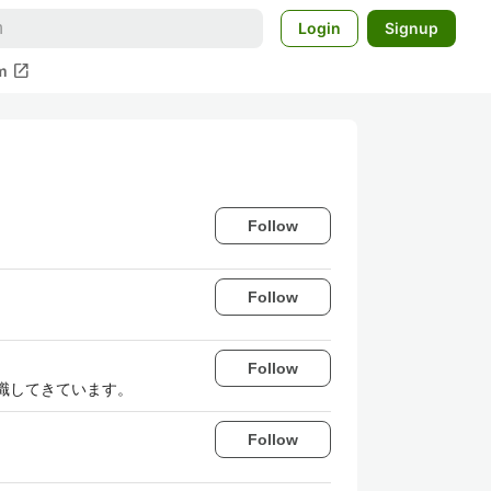
Login
Signup
open_in_new
m
Follow
Follow
Follow
転職してきています。
Follow