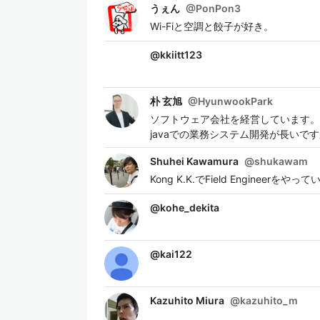
うぇん
@
PonPon3
Wi-Fiと空調と餃子が好き。
@
kkiitt123
朴 玄旭
@
HyunwookPark
ソフトウェア会社を経営しています。
javaでの業務システム開発が長いで
Shuhei Kawamura
@
shukawam
Kong K.K.でField Engi
@
kohe_dekita
@
kai122
Kazuhito Miura
@
kazuhito_m