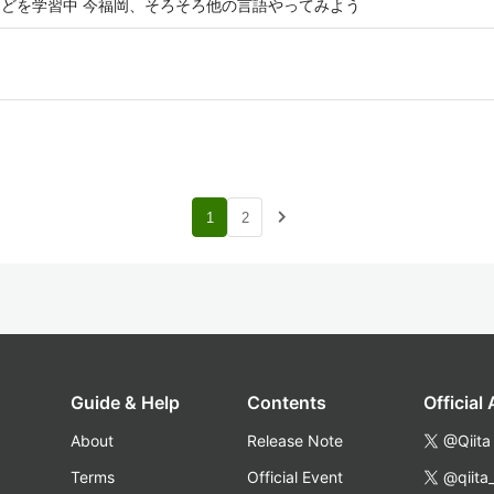
iftなどを学習中 今福岡、そろそろ他の言語やってみよう
navigate_next
1
2
Guide & Help
Contents
Official
About
Release Note
@Qiita
Terms
Official Event
@qiita