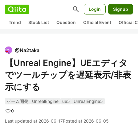
search
Login
Signup
Trend
Stock List
Question
Official Event
Official
@
Na2taka
【Unreal Engine】UEエディタ
でツールチップを遅延表示/非表
示にする
ゲーム開発
UnrealEngine
ue5
UnrealEngine5
0
Last updated at
2026-06-17
Posted at
2026-06-05