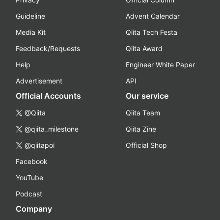
Guideline
Advent Calendar
Media Kit
Qiita Tech Festa
Feedback/Requests
Qiita Award
Help
Engineer White Paper
Advertisement
API
Official Accounts
Our service
@Qiita
Qiita Team
@qiita_milestone
Qiita Zine
@qiitapoi
Official Shop
Facebook
YouTube
Podcast
Company