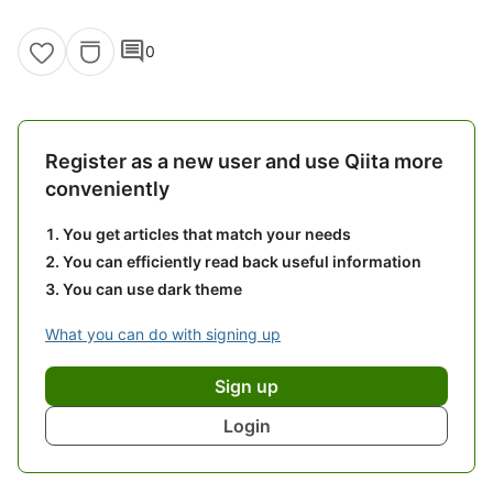
comment
0
Register as a new user and use Qiita more
conveniently
You get articles that match your needs
You can efficiently read back useful information
You can use dark theme
What you can do with signing up
Sign up
Login