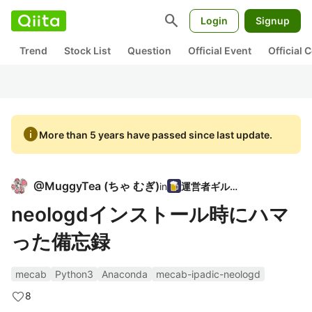
search
Login
Signup
Trend
Stock List
Question
Official Event
Official
info
More than 5 years have passed since last update.
@
MuggyTea
(
ちゃ むぎ
)
in
運営者ギルド
neologdインストール時にハマ
った備忘録
mecab
Python3
Anaconda
mecab-ipadic-neologd
8