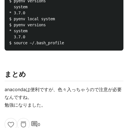
$ pyenv versions

  system

* 3.7.0 

$ pyenv local system 

$ pyenv versions

* system 

  3.7.0

まとめ
anacondaは便利ですが、色々入っちゃうので注意が必要
なんですね。
勉強になりました。
comment
0