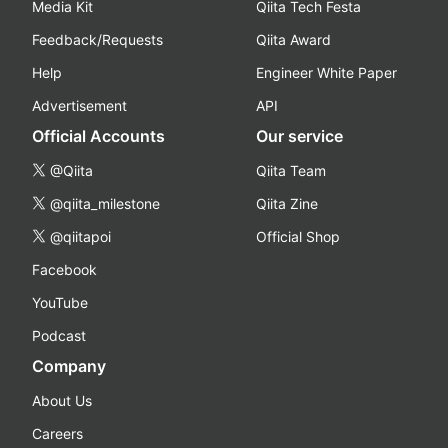
Media Kit
Qiita Tech Festa
Feedback/Requests
Qiita Award
Help
Engineer White Paper
Advertisement
API
Official Accounts
Our service
@Qiita
Qiita Team
@qiita_milestone
Qiita Zine
@qiitapoi
Official Shop
Facebook
YouTube
Podcast
Company
About Us
Careers