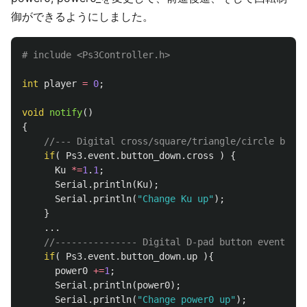
御ができるようにしました。
int
player
=
0
;
void
notify
()
{
//--- Digital cross/square/triangle/circle butto
if
(
Ps3
.
event
.
button_down
.
cross
)
{
Ku
*=
1
.
1
;
Serial
.
println
(
Ku
);
Serial
.
println
(
"Change Ku up"
);
}
...
//--------------- Digital D-pad button events --
if
(
Ps3
.
event
.
button_down
.
up
){
power0
+=
1
;
Serial
.
println
(
power0
);
Serial
.
println
(
"Change power0 up"
);