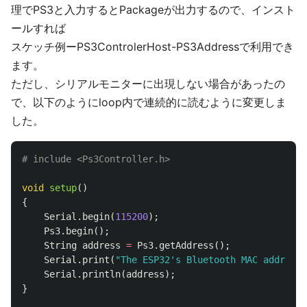
理でPS3と入力するとPackageが出力するので、インスト
ールすれば
スケッチ例ーPS3ControlerHost-PS3Addressで利用でき
ます。
ただし、シリアルモニターに出現しない場合があったの
で、以下のようにloop内で連続的に読むように変更しま
した。
void
setup
()
{
Serial
.
begin
(
115200
);
Ps3
.
begin
();
String
address
=
Ps3
.
getAddress
();
Serial
.
print
(
"The ESP32's Bluetooth MAC address 
Serial
.
println
(
address
);
}