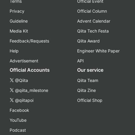
Terms
Official Event
Privacy
Official Column
Guideline
Advent Calendar
Media Kit
Qiita Tech Festa
Feedback/Requests
Qiita Award
Help
Engineer White Paper
Advertisement
API
Official Accounts
Our service
@Qiita
Qiita Team
@qiita_milestone
Qiita Zine
@qiitapoi
Official Shop
Facebook
YouTube
Podcast