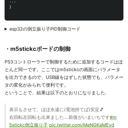
...
}
esp32の倒立振り子PID制御コード
・m5stickcボードの制御
PS3コントローラーで制御するために追加するコードはほ
とんど同一です。ここではm5stickcの画面にパラメータ
を出力できるので、USB線をはずした状態でも、パラメー
タの変化がみられて便利です。
ということで、結果は以下のとおりになりました.
表示もさせて、ほぼ永遠に(電池持てば)安定🎵
右回転左回転も出来ました....前後がいまいちです
#m
5stickc倒立振り子
pic.twitter.com/MeNGKaMEyd