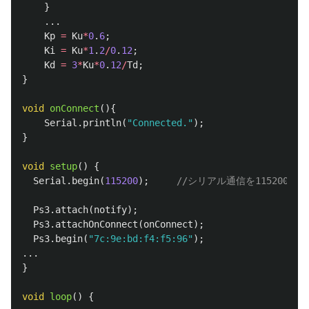
}
...
Kp
=
Ku
*
0
.
6
;
Ki
=
Ku
*
1
.
2
/
0
.
12
;
Kd
=
3
*
Ku
*
0
.
12
/
Td
;
}
void
onConnect
(){
Serial
.
println
(
"Connected."
);
}
void
setup
()
{
Serial
.
begin
(
115200
);
//シリアル通信を115200bp
Ps3
.
attach
(
notify
);
Ps3
.
attachOnConnect
(
onConnect
);
Ps3
.
begin
(
"7c:9e:bd:f4:f5:96"
);
...
}
void
loop
()
{