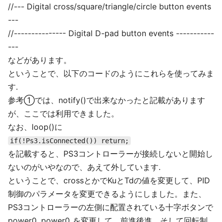
//--- Digital cross/square/triangle/circle button events
---
//--------------- Digital D-pad button events -----------
---
などがあります。
ということで、以下のコードのようにこれらを使ってみま
す.
参考①では、notify()で出来なかったと記載があります
が、ここでは利用できました。
なお、loop()に
if(!Ps3.isConnected()) return;
を記載すると、PS3コントローラーが接続しないと開始し
ないのがいやなので、あえて外しています.
ということで、crossとかでKuとTdの値を変更して、PID
制御のパラメータを変更できるようにしました。また、
PS3コントローラーの左側に配置されている十字ボタンで
power0, power0_を変更して、前進後進、そして回転制