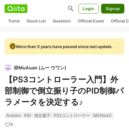
search
Login
Signup
Trend
Stock List
Question
Official Event
Official
info
More than 5 years have passed since last update.
@
MuAuan
(
ムー ウワン
)
【PS3コントローラー入門】外
部制御で倒立振り子のPID制御パ
ラメータを決定する♪
Arduino
PID
倒立振子
PS3コントローラー
M5StickC
0