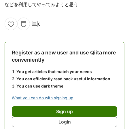
などを利用してやってみようと思う
comment
0
Register as a new user and use Qiita more
conveniently
You get articles that match your needs
You can efficiently read back useful information
You can use dark theme
What you can do with signing up
Sign up
Login