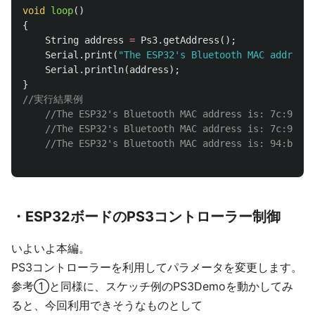
void
loop
()
{
String
address
=
Ps3
.
getAddress
();
Serial
.
print
(
"The ESP32's Bluetooth MAC address 
Serial
.
println
(
address
);
}
//実行結果例
//The ESP32's Bluetooth MAC address is: 7c:9e:bd
//The ESP32's Bluetooth MAC address is: 7c:9e:bd
//The ESP32's Bluetooth MAC address is: 94:b9:7e
・ESP32ボードのPS3コントローラー制御
いよいよ本編。
PS3コントローラーを利用してパラメータを変更します。
参考①と同様に、スケッチ例のPS3Demoを動かしてみ
ると、今回利用できそうなものとして