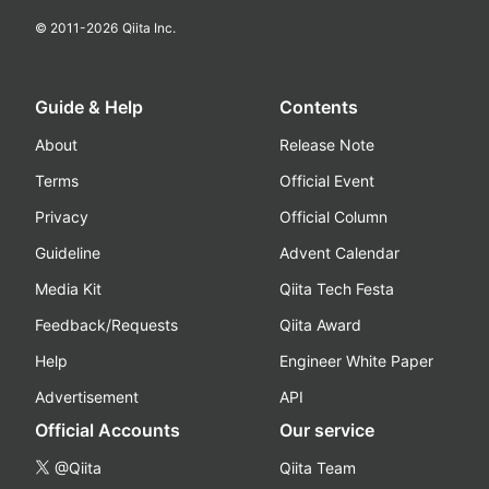
© 2011-
2026
Qiita Inc.
Guide & Help
Contents
About
Release Note
Terms
Official Event
Privacy
Official Column
Guideline
Advent Calendar
Media Kit
Qiita Tech Festa
Feedback/Requests
Qiita Award
Help
Engineer White Paper
Advertisement
API
Official Accounts
Our service
@Qiita
Qiita Team