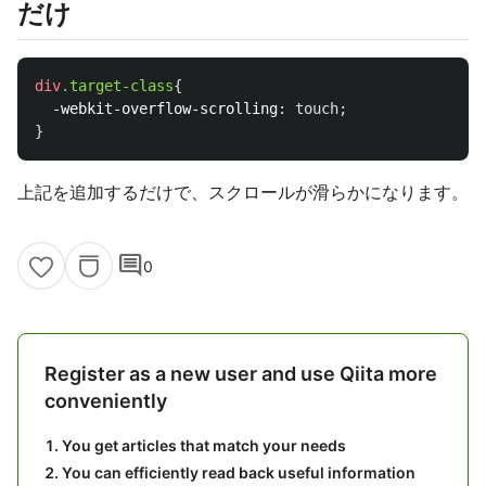
だけ
div
.target-class
{
-webkit-overflow-scrolling
:
touch
;
}
上記を追加するだけで、スクロールが滑らかになります。
comment
0
Register as a new user and use Qiita more
conveniently
You get articles that match your needs
You can efficiently read back useful information