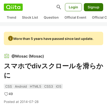
search
Login
Signup
Trend
Stock List
Question
Official Event
Official
info
More than 5 years have passed since last update.
@
Mosac
(
Mosac
)
スマホでdivスクロールを滑らか
に
CSS
Android
HTML5
CSS3
iOS
49
Posted at
2014-07-28