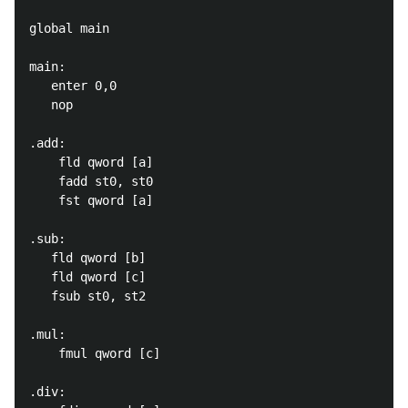
global main

main:

   enter 0,0

   nop

.add:

    fld qword [a]

    fadd st0, st0

    fst qword [a]

.sub:

   fld qword [b]

   fld qword [c]

   fsub st0, st2

.mul:

    fmul qword [c]

.div:
