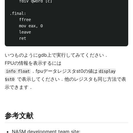
    fdiv qword [c]

.final:

    ffree

    mov eax, 0

    leave

いつものようにgdb上で実行してみてください．
FPUの情報を表示するには
．fpuデータレジスタst0の値は
info float
display
で表示してください．他のレジスタも同じ方法で表
$st0
示できます．
参考文献
NASM development team site: