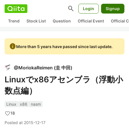
search
Login
Signup
Trend
Stock List
Question
Official Event
Official
info
More than 5 years have passed since last update.
@
MoriokaReimen
(
圭 中田
)
Linuxでx86アセンブラ（浮動小
数点編）
Linux
x86
nasm
18
Posted at
2015-12-17