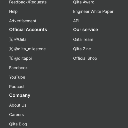
Feedback/Requests
Qiita Award
Help
Engineer White Paper
Advertisement
API
Official Accounts
Our service
@Qiita
Qiita Team
@qiita_milestone
Qiita Zine
@qiitapoi
Official Shop
Facebook
YouTube
Podcast
Company
About Us
Careers
Qiita Blog