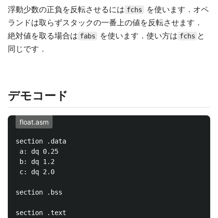
浮動少数の正負を反転させるには
を使います．オペ
fchs
ランドは取らずスタックの一番上の値を反転させます．
絶対値を取る場合は
を使います．使い方は
と
fabs
fchs
同じです．
デモコード
float.asm
section .data

 a: dq 0.25

 b: dq 1.2

 c: dq 2.0

section .bss

section .text
