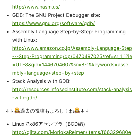
http://www.nasm.us/
GDB: The GNU Project Debugger site:
https://www.gnu.org/software/gdb/
Assembly Language Step-by-Step: Programming
with Linux:
http://www.amazon.co.jp/Assembly-Language-Step
---Step-Programming/dp/0470497025/ref=sr_1_1?ie
=UTF8&qid=1446704607&sr=8-1&keywords=asse
mbly+language+step+by+step
Stack Analysis with GDB:
http://resources.infosecinstitute.com/stack-analysis
-with-gdb/
↓↓
過去の投稿もよろしくね
↓↓
Linuxでx86アセンブラ（BCD編）
http://qiita.com/MoriokaReimen/items/f66329680e