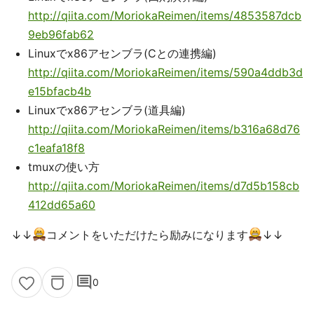
http://qiita.com/MoriokaReimen/items/4853587dcb
9eb96fab62
Linuxでx86アセンブラ(Cとの連携編)
http://qiita.com/MoriokaReimen/items/590a4ddb3d
e15bfacb4b
Linuxでx86アセンブラ(道具編)
http://qiita.com/MoriokaReimen/items/b316a68d76
c1eafa18f8
tmuxの使い方
http://qiita.com/MoriokaReimen/items/d7d5b158cb
412dd65a60
↓↓
コメントをいただけたら励みになります
↓↓
comment
0