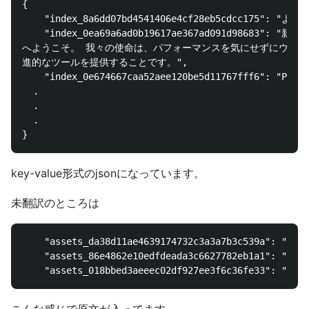
{

    "index_8a6dd07bd4541406e4cf28eb5cdcc175": "よう
    "index_0ea69a6ad0b19617ae367ad091d98683
へようこそ。 我々の使命は、パフォーマンスを気にせずにウェブ
進的なツールを提供することです。",

    "index_0e674667caa52aee120be5d11767fff6": "Phal
  .

  .

  .

key-value形式のjsonになっています。
未翻訳のところは
    "assets_da38d11ae4639174732c3a3a7b3c539a": "It s
    "assets_86e4862e10edfdeada3c6627782eb1a1": "As s