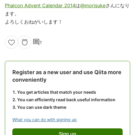
Phalcon Advent Calendar 2014
は
@morisuke
さんになり
ます。
よろしくおねがいします！
comment
1
Register as a new user and use Qiita more
conveniently
You get articles that match your needs
You can efficiently read back useful information
You can use dark theme
What you can do with signing up
Sign up