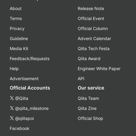
About
Release Note
Terms
Official Event
Privacy
Official Column
Guideline
Advent Calendar
Media Kit
Qiita Tech Festa
Feedback/Requests
Qiita Award
Help
Engineer White Paper
Advertisement
API
Official Accounts
Our service
@Qiita
Qiita Team
@qiita_milestone
Qiita Zine
@qiitapoi
Official Shop
Facebook