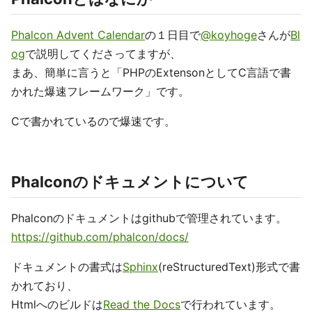
Phalcon Advent Calendar
の１日目で
@koyhoge
さんが
Bl
og
で説明してくださってますが、
まあ、簡単に言うと「PHPのExtensonとしてC言語で書
かれた爆速フレームワーク」です。
Cで書かれているので爆速です。
Phalconのドキュメントについて
Phalconのドキュメントはgithubで管理されています。
https://github.com/phalcon/docs/
ドキュメントの書式は
Sphinx
(reStructuredText)形式で書
かれており、
Htmlへのビルドは
Read the Docs
で行われています。