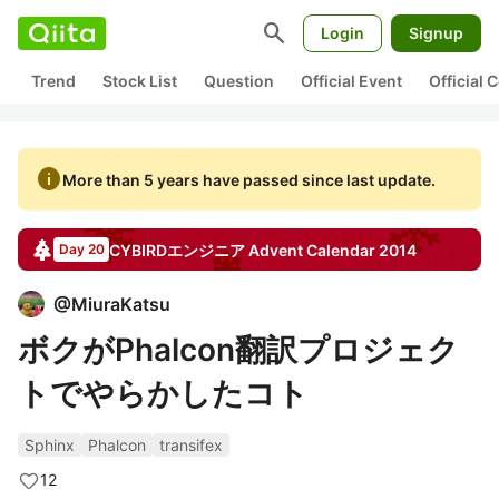
search
Login
Signup
Trend
Stock List
Question
Official Event
Official
info
More than 5 years have passed since last update.
CYBIRDエンジニア
Advent Calendar
2014
Day 20
@
MiuraKatsu
ボクがPhalcon翻訳プロジェク
トでやらかしたコト
Sphinx
Phalcon
transifex
12