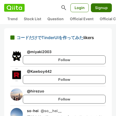
search
Login
Signup
Trend
Stock List
Question
Official Event
Official
コードだけでTinderUIを作ってみた
likers
@
miyaki2003
Follow
@
Kawboy442
Follow
@
hirezuo
Follow
so-hei
@
so__hei__