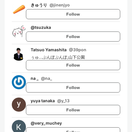
きゅうり
@
jinenjyo
Follow
@
tsuzuka
Follow
Tatsuo Yamashita
@
39pon
ぅゅ...ぷんぽぷんぽ,山下公園
Follow
na _
@
na_
Follow
yuya tanaka
@
y_13
Follow
@
very_muchey