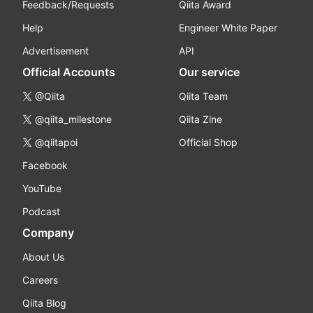
Feedback/Requests
Qiita Award
Help
Engineer White Paper
Advertisement
API
Official Accounts
Our service
@Qiita
Qiita Team
@qiita_milestone
Qiita Zine
@qiitapoi
Official Shop
Facebook
YouTube
Podcast
Company
About Us
Careers
Qiita Blog