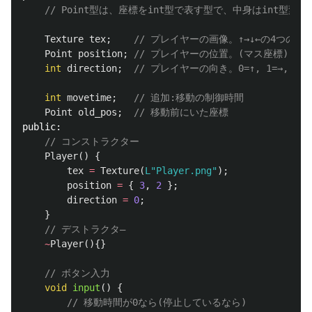
// Point型は、座標をint型で表す型で、中身はint型変
Texture
tex
;
// プレイヤーの画像。↑→↓←の4つの向
Point
position
;
// プレイヤーの位置。(マス座標)
int
direction
;
// プレイヤーの向き。0=↑, 1=→, 2=↓,
int
movetime
;
// 追加:移動の制御時間
Point
old_pos
;
// 移動前にいた座標
public:
// コンストラクター
Player
()
{
tex
=
Texture
(
L"Player.png"
);
position
=
{
3
,
2
};
direction
=
0
;
}
// デストラクタ―
~
Player
(){}
// ボタン入力
void
input
()
{
// 移動時間が0なら(停止しているなら)