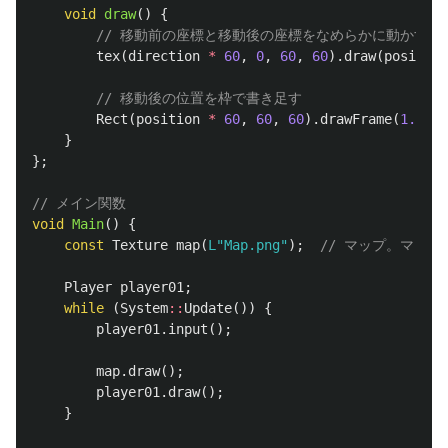
void
draw
()
{
// 移動前の座標と移動後の座標をなめらかに動かす計
tex
(
direction
*
60
,
0
,
60
,
60
).
draw
(
position
// 移動後の位置を枠で書き足す
Rect
(
position
*
60
,
60
,
60
).
drawFrame
(
1.0
,
1
}
};
// メイン関数
void
Main
()
{
const
Texture
map
(
L"Map.png"
);
// マップ。マッ
Player
player01
;
while
(
System
::
Update
())
{
player01
.
input
();
map
.
draw
();
player01
.
draw
();
}