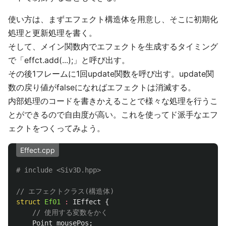
使い方は、まずエフェクト構造体を用意し、そこに初期化
処理と更新処理を書く。
そして、メイン関数内でエフェクトを生成するタイミング
で「effct.add(...);」と呼び出す。
その後1フレームに1回update関数を呼び出す。update関
数の戻り値がfalseになればエフェクトは消滅する。
内部処理のコードを書きかえることで様々な処理を行うこ
とができるので自由度が高い。これを使ってド派手なエフ
ェクトをつくってみよう。
Effect.cpp
// エフェクトクラス(構造体)
struct
Ef01
:
IEffect
{
// 使用する変数をかく
Point
mousePos
;