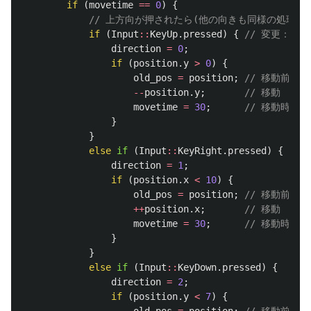
if
(
movetime
==
0
)
{
// 上方向が押されたら(他の向きも同様の処理)
if
(
Input
::
KeyUp
.
pressed
)
{
// 変更：「
direction
=
0
;
if
(
position
.
y
>
0
)
{
old_pos
=
position
;
// 移動前の
--
position
.
y
;
// 移動
movetime
=
30
;
// 移動時間
}
}
else
if
(
Input
::
KeyRight
.
pressed
)
{
direction
=
1
;
if
(
position
.
x
<
10
)
{
old_pos
=
position
;
// 移動前の
++
position
.
x
;
// 移動
movetime
=
30
;
// 移動時間
}
}
else
if
(
Input
::
KeyDown
.
pressed
)
{
direction
=
2
;
if
(
position
.
y
<
7
)
{