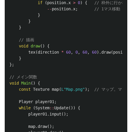
if
(
position
.
x
>
0
)
{
// 枠外に行かない
--
position
.
x
;
// 1マス移動
}
}
}
// 描画
void
draw
()
{
tex
(
direction
*
60
,
0
,
60
,
60
).
draw
(
position
}
};
// メイン関数
void
Main
()
{
const
Texture
map
(
L"Map.png"
);
// マップ。マッ
Player
player01
;
while
(
System
::
Update
())
{
player01
.
input
();
map
.
draw
();