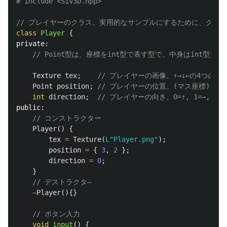
// プレイヤーのクラス。実用的なサンプルにするために、クラ
class
Player
{
private:
// Point型は、座標をint型で表す型で、中身はint型変
Texture
tex
;
// プレイヤーの画像。↑→↓←の4つの向
Point
position
;
// プレイヤーの位置。(マス座標)
int
direction
;
// プレイヤーの向き。0=↑, 1=→, 2=↓,
public:
// コンストラクター
Player
()
{
tex
=
Texture
(
L"Player.png"
);
position
=
{
3
,
2
};
direction
=
0
;
}
// デストラクタ―
~
Player
(){}
// ボタン入力
void
input
()
{