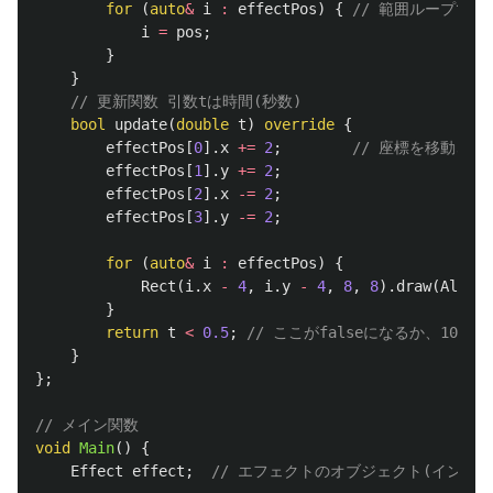
for
(
auto
&
i
:
effectPos
)
{
// 範囲ループで代
i
=
pos
;
}
}
// 更新関数 引数tは時間(秒数)
bool
update
(
double
t
)
override
{
effectPos
[
0
].
x
+=
2
;
// 座標を移動させ
effectPos
[
1
].
y
+=
2
;
effectPos
[
2
].
x
-=
2
;
effectPos
[
3
].
y
-=
2
;
for
(
auto
&
i
:
effectPos
)
{
Rect
(
i
.
x
-
4
,
i
.
y
-
4
,
8
,
8
).
draw
(
AlphaF
}
return
t
<
0.5
;
// ここがfalseになるか、10秒
}
};
// メイン関数
void
Main
()
{
Effect
effect
;
// エフェクトのオブジェクト(インス