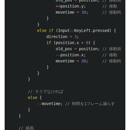
old_pos
=
position
;
// 移動前の
++
position
.
y
;
// 移動
movetime
=
30
;
// 移動時間
}
}
else
if
(
Input
::
KeyLeft
.
pressed
)
{
direction
=
3
;
if
(
position
.
x
>
0
)
{
old_pos
=
position
;
// 移動前の
--
position
.
x
;
// 移動
movetime
=
30
;
// 移動時間
}
}
}
// そうでなければ
else
{
--
movetime
;
// 時間を1フレーム減らす
}
}
// 描画