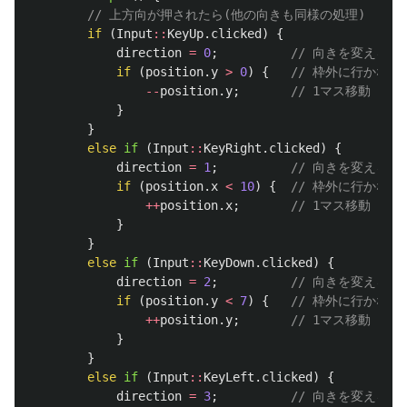
// 上方向が押されたら(他の向きも同様の処理)
if
(
Input
::
KeyUp
.
clicked
)
{
direction
=
0
;
// 向きを変える
if
(
position
.
y
>
0
)
{
// 枠外に行かない
--
position
.
y
;
// 1マス移動
}
}
else
if
(
Input
::
KeyRight
.
clicked
)
{
direction
=
1
;
// 向きを変える
if
(
position
.
x
<
10
)
{
// 枠外に行かない
++
position
.
x
;
// 1マス移動
}
}
else
if
(
Input
::
KeyDown
.
clicked
)
{
direction
=
2
;
// 向きを変える
if
(
position
.
y
<
7
)
{
// 枠外に行かない
++
position
.
y
;
// 1マス移動
}
}
else
if
(
Input
::
KeyLeft
.
clicked
)
{
direction
=
3
;
// 向きを変える