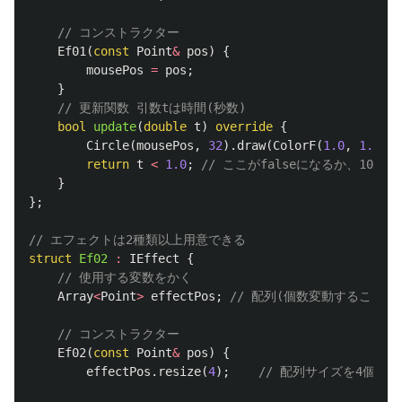
// コンストラクター
Ef01
(
const
Point
&
pos
)
{
mousePos
=
pos
;
}
// 更新関数 引数tは時間(秒数)
bool
update
(
double
t
)
override
{
Circle
(
mousePos
,
32
).
draw
(
ColorF
(
1.0
,
1.0
-
return
t
<
1.0
;
// ここがfalseになるか、10秒
}
};
// エフェクトは2種類以上用意できる
struct
Ef02
:
IEffect
{
// 使用する変数をかく
Array
<
Point
>
effectPos
;
// 配列(個数変動することを
// コンストラクター
Ef02
(
const
Point
&
pos
)
{
effectPos
.
resize
(
4
);
// 配列サイズを4個にす