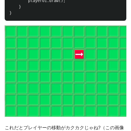
player01
.
draw
();
}
}
これだとプレイヤーの移動がカクカクじゃね?（この画像