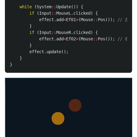
while
(
System
::
Update
())
{
if
(
Input
::
MouseL
.
clicked
)
{
effect
.
add
<
Ef01
>
(
Mouse
::
Pos
());
// 左ク
}
if
(
Input
::
MouseR
.
clicked
)
{
effect
.
add
<
Ef02
>
(
Mouse
::
Pos
());
// 右ク
}
effect
.
update
();
}
}