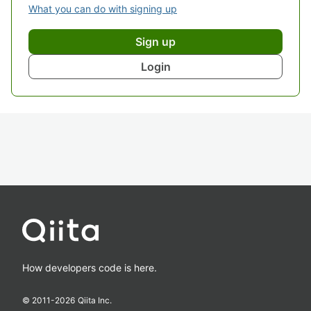
What you can do with signing up
Sign up
Login
How developers code is here.
© 2011-
2026
Qiita Inc.