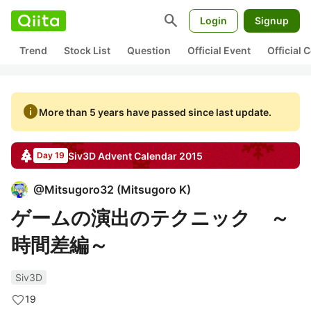
search
Login
Signup
Trend
Stock List
Question
Official Event
Official
info
More than 5 years have passed since last update.
Siv3D
Advent Calendar
2015
Day 19
@
Mitsugoro32
(
Mitsugoro K
)
ゲームの演出のテクニック ～
時間差編～
Siv3D
19