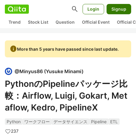
search
Login
Signup
Trend
Stock List
Question
Official Event
Official
info
More than 5 years have passed since last update.
@
Minyus86
(
Yusuke Minami
)
PythonのPipelineパッケージ比
較：Airflow, Luigi, Gokart, Met
aflow, Kedro, PipelineX
Python
ワークフロー
データサイエンス
Pipeline
ETL
237