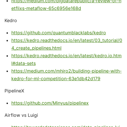
https://medium.com/bigdatarepublic/a-review-of-n
etflixs-metaflow-65c6956e168d
Kedro
https://github.com/quantumblacklabs/kedro
https://kedro.readthedocs.io/en/latest/03_tutorial/0
4_create_pipelines.html
https://kedro.readthedocs.io/en/latest/kedro.io.htm
l#data-sets
https://medium.com/mhiro2/building-pipeline-with-
kedro-for-ml-competition-63e1db42d179
PipelineX
https://github.com/Minyus/pipelinex
Airflow vs Luigi