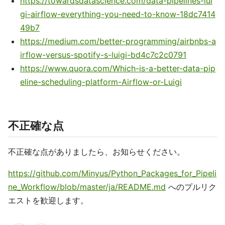
https://towardsdatascience.com/data-pipelines-lui
gi-airflow-everything-you-need-to-know-18dc7414
49b7
https://medium.com/better-programming/airbnbs-a
irflow-versus-spotify-s-luigi-bd4c7c2c0791
https://www.quora.com/Which-is-a-better-data-pip
eline-scheduling-platform-Airflow-or-Luigi
不正確な点
不正確な点がありましたら、お知らせください。
https://github.com/Minyus/Python_Packages_for_Pipeli
ne_Workflow/blob/master/ja/README.md
へのプルリク
エストを歓迎します。