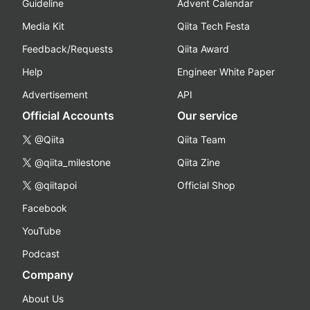
Guideline
Advent Calendar
Media Kit
Qiita Tech Festa
Feedback/Requests
Qiita Award
Help
Engineer White Paper
Advertisement
API
Official Accounts
Our service
@Qiita
Qiita Team
@qiita_milestone
Qiita Zine
@qiitapoi
Official Shop
Facebook
YouTube
Podcast
Company
About Us