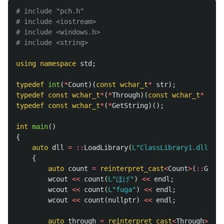
# include "pch.h"

# include <iostream>

# include <windows.h>

using
namespace
std
;
typedef
int
(
*
Count
)(
const
wchar_t
*
str
);
typedef
const
wchar_t
*
(
*
Through
)(
const
wchar_t
*
str
)
typedef
const
wchar_t
*
(
*
GetString
)();
int
main
()
{
auto
dll
=
::
LoadLibrary
(
L"ClassLibrary1.dll"
);
{
auto
count
=
reinterpret_cast
<
Count
>
(
::
GetPr
wcout
<<
count
(
L"ほげ"
)
<<
endl
;
wcout
<<
count
(
L"fuga"
)
<<
endl
;
wcout
<<
count
(
nullptr
)
<<
endl
;
auto
through
=
reinterpret_cast
<
Through
>
(
::
G