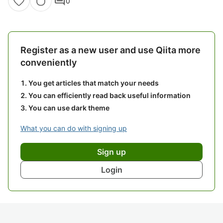
comment
0
Register as a new user and use Qiita more
conveniently
You get articles that match your needs
You can efficiently read back useful information
You can use dark theme
What you can do with signing up
Sign up
Login