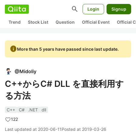
search
Login
Signup
Trend
Stock List
Question
Official Event
Official
info
More than 5 years have passed since last update.
@
Midoliy
C++からC# DLL を直接利用す
る方法
C++
C#
.NET
dll
122
Last updated at
2020-06-11
Posted at
2019-03-26