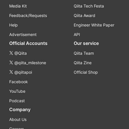
Media Kit
Qiita Tech Festa
Feedback/Requests
Qiita Award
Help
Engineer White Paper
Advertisement
API
Official Accounts
Our service
@Qiita
Qiita Team
@qiita_milestone
Qiita Zine
@qiitapoi
Official Shop
Facebook
YouTube
Podcast
Company
About Us
Careers