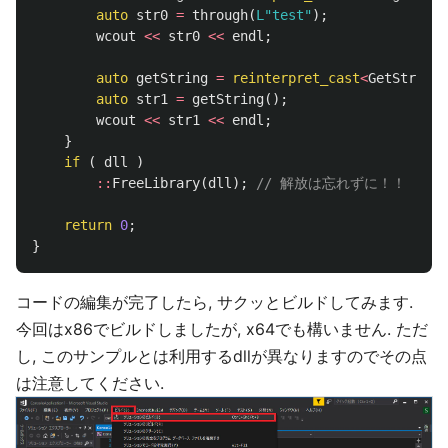
auto
str0
=
through
(
L"test"
);
wcout
<<
str0
<<
endl
;
auto
getString
=
reinterpret_cast
<
GetString
>
auto
str1
=
getString
();
wcout
<<
str1
<<
endl
;
}
if
(
dll
)
::
FreeLibrary
(
dll
);
// 解放は忘れずに！！
return
0
;
}
コードの編集が完了したら, サクッとビルドしてみます.
今回はx86でビルドしましたが, x64でも構いません. ただ
し, このサンプルとは利用するdllが異なりますのでその点
は注意してください.