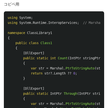
コピペ用
using
System
;
using
System.Runtime.InteropServices
;
// Marsha
namespace
ClassLibrary1
{
public
class
Class1
{
[
DllExport
]
public
static
int
Count
(
IntPtr
stringPtr
)
{
var
str
=
Marshal
.
PtrToStringAuto
(
string
return
str
?.
Length
??
0
;
}
[
DllExport
]
public
static
IntPtr
Through
(
IntPtr
stringPt
{
var
str
=
Marshal
.
PtrToStringAuto
(
string