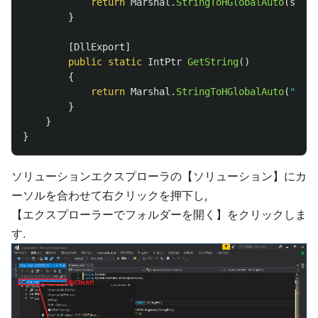
return
Marshal
.
StringToHGlobalAuto
(
str
);
}
[
DllExport
]
public
static
IntPtr
GetString
()
{
return
Marshal
.
StringToHGlobalAuto
(
"hoge
}
}
}
ソリューションエクスプローラの【ソリューション】にカ
ーソルを合わせて右クリックを押下し,
【エクスプローラーでフォルダーを開く】をクリックしま
す.