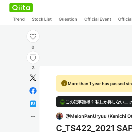
Trend
Stock List
Question
Official Event
Offici
0
3
info
More than 1 year has passed sin
この記事誰得？ 私しか得しないニ
more_horiz
@
MelonPanUryuu
(
Kenichi O
C_TS422_2021 SAP 