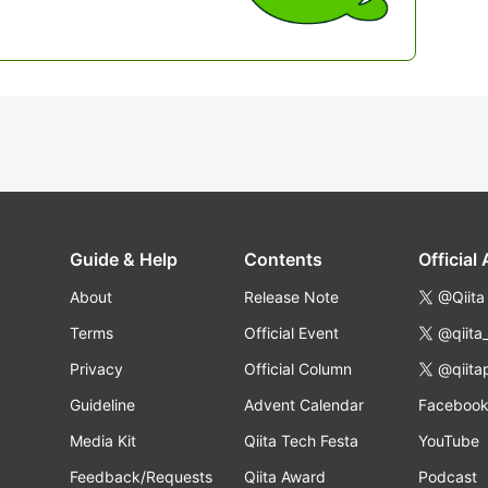
Guide & Help
Contents
Official
About
Release Note
@Qiita
Terms
Official Event
@qiita
Privacy
Official Column
@qiita
Guideline
Advent Calendar
Faceboo
Media Kit
Qiita Tech Festa
YouTube
Feedback/Requests
Qiita Award
Podcast