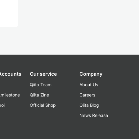
 Accounts
Our service
Company
Qiita Team
About Us
_milestone
Qiita Zine
Careers
poi
Official Shop
Qiita Blog
k
News Release