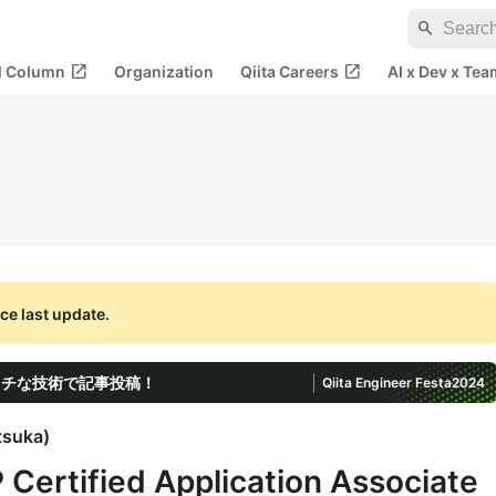
search
open_in_new
open_in_new
al Column
Organization
Qiita Careers
AI x Dev x Tea
ce last update.
ッチな技術で記事投稿！
Qiita Engineer Festa
2024
tsuka
)
Certified Application Associate