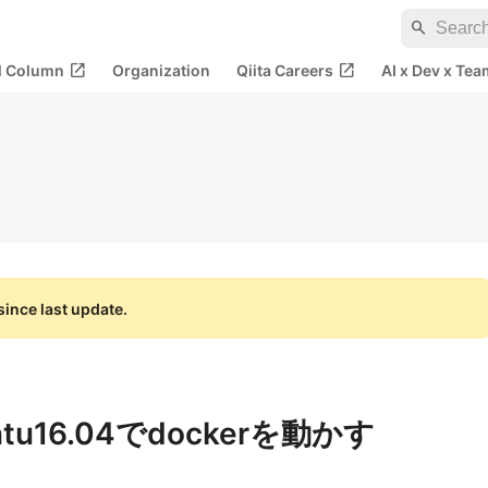
search
open_in_new
open_in_new
al Column
Organization
Qiita Careers
AI x Dev x Tea
ince last update.
tu16.04でdockerを動かす