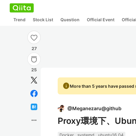
Trend
Stock List
Question
Official Event
Offici
27
25
info
More than 5 years have passed s
@
Meganezaru@github
Proxy環境下、Ubun
more_horiz
Docker
systemd
ubuntu16.04