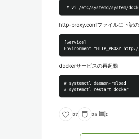
http-proxy.confファイルに
[Service]

dockerサービスの再起動
# systemctl daemon-reload

comment
25
0
27