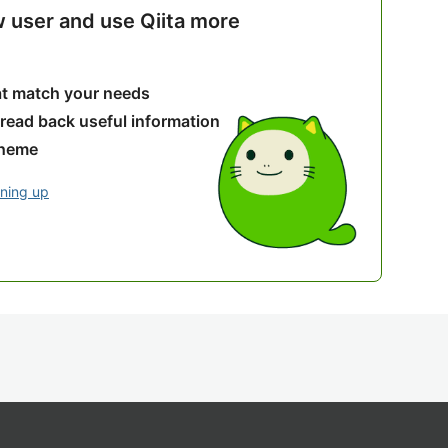
w user and use Qiita more
hat match your needs
 read back useful information
theme
gning up