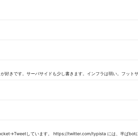
フロントまわりが好きです。サーバサイドも少し書きます。インフラは弱い。フッ
t→Tweetしています。 https://twitter.com/typista には、半ば