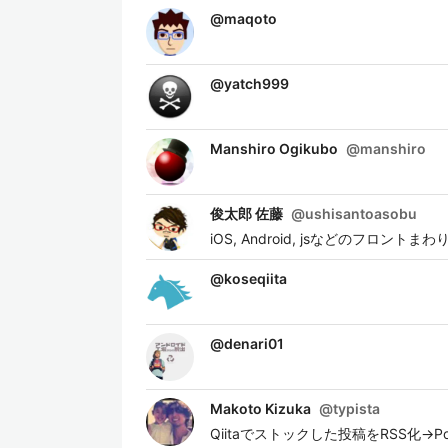
@
maqoto
@
yatch999
Manshiro Ogikubo
@
manshiro
俊太郎 佐藤
@
ushisantoasobu
iOS, Android, jsなどの
@
koseqiita
@
denari01
Makoto Kizuka
@
typista
Qiitaでストックした投稿をRSS化→Pocke