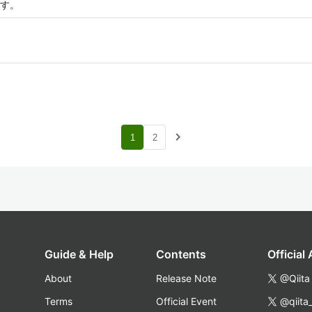
す。
navigate_next
1
2
Guide & Help
Contents
Official
About
Release Note
@Qiita
Terms
Official Event
@qiita