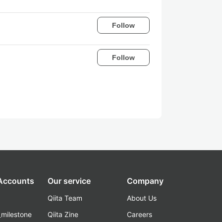
Follow
Follow
 Accounts
Our service
Company
Qiita Team
About Us
_milestone
Qiita Zine
Careers