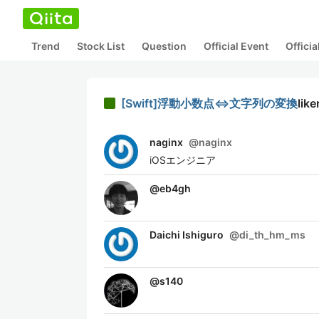
Trend
Stock List
Question
Official Event
Offici
[Swift]浮動小数点⇔文字列の変換
like
naginx
@
naginx
iOSエンジニア
@
eb4gh
Daichi Ishiguro
@
di_th_hm_ms
@
s140