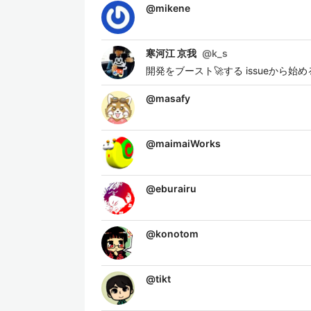
@
mikene
寒河江 京我
@
k_s
開発をブースト🚀する issueから
@
masafy
@
maimaiWorks
@
eburairu
@
konotom
@
tikt