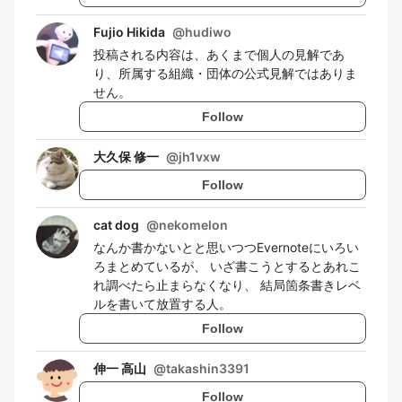
Fujio Hikida
@
hudiwo
投稿される内容は、あくまで個人の見解であ
り、所属する組織・団体の公式見解ではありま
せん。
Follow
大久保 修一
@
jh1vxw
Follow
cat dog
@
nekomelon
なんか書かないとと思いつつEvernoteにいろい
ろまとめているが、 いざ書こうとするとあれこ
れ調べたら止まらなくなり、 結局箇条書きレベ
ルを書いて放置する人。
Follow
伸一 高山
@
takashin3391
Follow