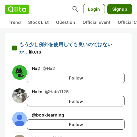
search
Login
Signup
Trend
Stock List
Question
Official Event
Official
もう少し例外を使用しても良いのではない
か...
likers
Hx2
@
Hx2
Follow
Ha to
@
Hato1125
Follow
@
booklearning
Follow