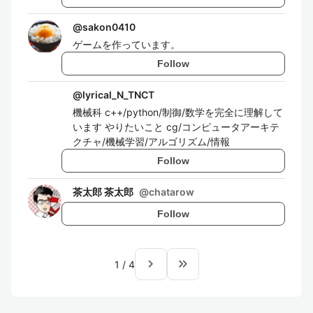
@
sakon0410
ゲームを作っています。
Follow
@
lyrical_N_TNCT
機械科 c++/python/制御/数学を完全に理解して
います やりたいこと cg/コンピュータアーキテ
クチャ/機械学習/アルゴリズム/情報
Follow
茶太郎 茶太郎
@
chatarow
Follow
navigate_next
keyboard_double_arrow_right
1
/
4