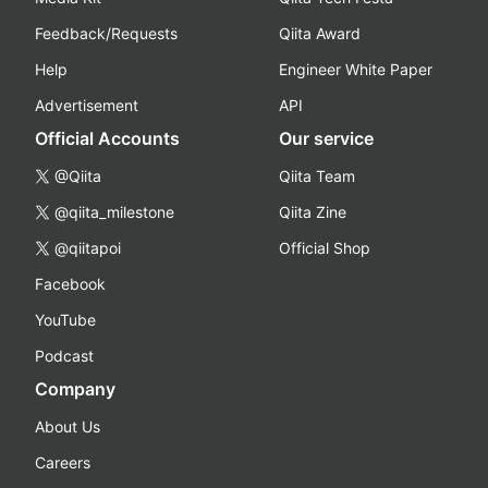
Feedback/Requests
Qiita Award
Help
Engineer White Paper
Advertisement
API
Official Accounts
Our service
@Qiita
Qiita Team
@qiita_milestone
Qiita Zine
@qiitapoi
Official Shop
Facebook
YouTube
Podcast
Company
About Us
Careers