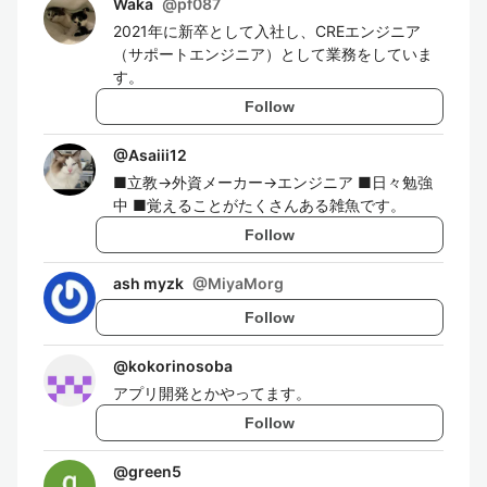
Waka
@
pf087
2021年に新卒として入社し、CREエンジニア
（サポートエンジニア）として業務をしていま
す。
Follow
@
Asaiii12
■立教→外資メーカー→エンジニア ■日々勉強
中 ■覚えることがたくさんある雑魚です。
Follow
ash myzk
@
MiyaMorg
Follow
@
kokorinosoba
アプリ開発とかやってます。
Follow
@
green5