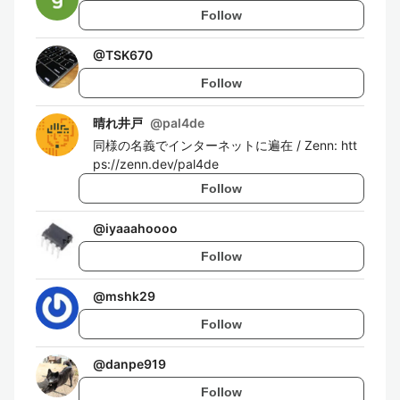
Follow
@
TSK670
Follow
晴れ井戸
@
pal4de
同様の名義でインターネットに遍在 / Zenn: htt
ps://zenn.dev/pal4de
Follow
@
iyaaahoooo
Follow
@
mshk29
Follow
@
danpe919
Follow