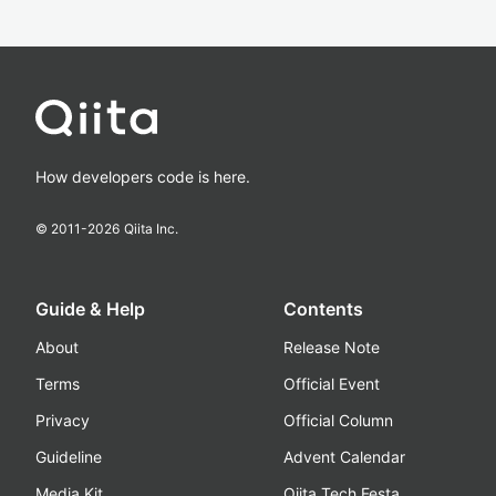
How developers code is here.
© 2011-
2026
Qiita Inc.
Guide & Help
Contents
About
Release Note
Terms
Official Event
Privacy
Official Column
Guideline
Advent Calendar
Media Kit
Qiita Tech Festa