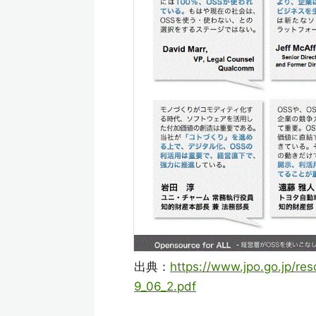
出典：
https://www.jpo.go.jp/r
9_06_2.pdf