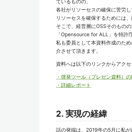
ているものの、
各社がリソーセスの確保に苦労し
リソーセスを確保するためには、
そこで、経営層にOSSそのもの
「Opensource for AL
私も委員として本資料作成のため
介させて頂きます。
資料へは以下のリンクからアクセ
・啓発ツール（プレゼン資料）のExec
・詳細レポート
2. 実現の経緯
話の発端は、2019年の5月に私