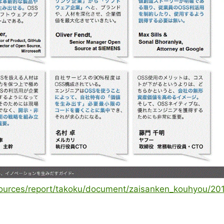
esources/report/takoku/document/zaisanken_kouhyou/20