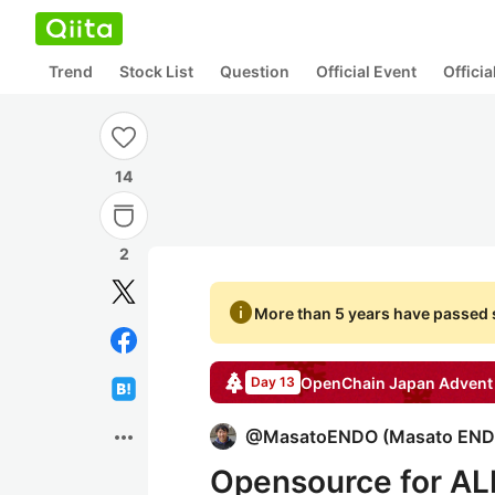
Trend
Stock List
Question
Official Event
Offici
14
2
info
More than 5 years have passed s
OpenChain Japan
Advent
Day 13
more_horiz
@
MasatoENDO
(
Masato EN
Opensource for AL