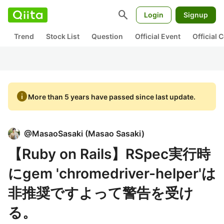
search
Login
Signup
Trend
Stock List
Question
Official Event
Official
info
More than 5 years have passed since last update.
@
MasaoSasaki
(
Masao Sasaki
)
【Ruby on Rails】RSpec実行時
にgem 'chromedriver-helper'は
非推奨ですよって警告を受け
る。