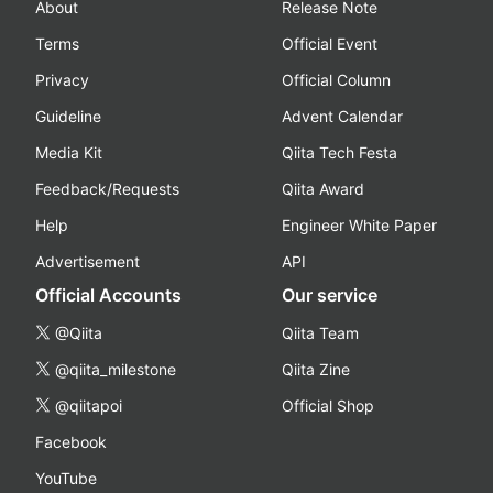
About
Release Note
Terms
Official Event
Privacy
Official Column
Guideline
Advent Calendar
Media Kit
Qiita Tech Festa
Feedback/Requests
Qiita Award
Help
Engineer White Paper
Advertisement
API
Official Accounts
Our service
@Qiita
Qiita Team
@qiita_milestone
Qiita Zine
@qiitapoi
Official Shop
Facebook
YouTube