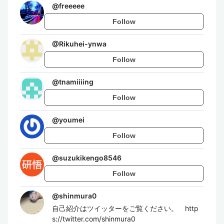
@
freeeee
Follow
@
Rikuhei-ynwa
Follow
@
tnamiiiing
Follow
@
youmei
Follow
@
suzukikengo8546
Follow
@
shinmura0
自己紹介はツイッターをご覧ください。 http
s://twitter.com/shinmura0