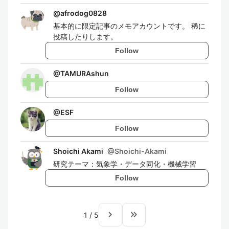
@
afrodog0828
基本的に限定記事のメモアカウントです。 稀に
投稿したりします。
Follow
@
TAMURAshun
Follow
@
ESF
Follow
Shoichi Akami
@
Shoichi-Akami
研究テーマ：気象学・データ同化・機械学習
Follow
navigate_next
keyboard_double_arrow_right
1
/
5