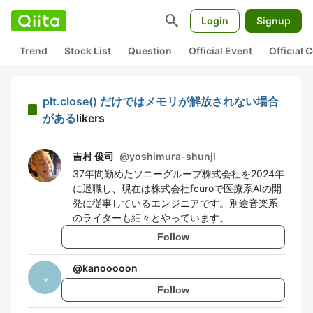
search
Login
Signup
Trend
Stock List
Question
Official Event
Official
plt.close() だけではメモリが解放されない場合
がある
likers
吉村 俊司
@
yoshimura-shunji
37年間勤めたソニーグループ株式会社を2024年
に退職し、現在は株式会社fcuroで医療系AIの開
発に従事しているエンジニアです。別途音楽系
のライターも細々とやっています。
Follow
@
kanooooon
Follow