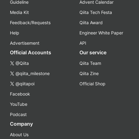
Guideline
Advent Calendar
Media Kit
Qiita Tech Festa
Feedback/Requests
Qiita Award
Help
Engineer White Paper
Advertisement
API
Official Accounts
Our service
@Qiita
Qiita Team
@qiita_milestone
Qiita Zine
@qiitapoi
Official Shop
Facebook
YouTube
Podcast
Company
About Us